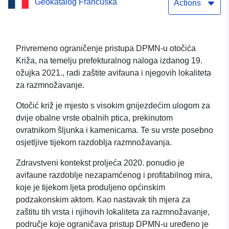
Geokatalog Francuska
otočića Križa
Actions
Privremeno ograničenje pristupa DPMN-u otočića
Križa, na temelju prefekturalnog naloga izdanog 19.
ožujka 2021., radi zaštite avifauna i njegovih lokaliteta
za razmnožavanje.
Otočić križ je mjesto s visokim gnijezdećim ulogom za
dvije obalne vrste obalnih ptica, prekinutom
ovratnikom šljunka i kamenicama. Te su vrste posebno
osjetljive tijekom razdoblja razmnožavanja.
Zdravstveni kontekst proljeća 2020. ponudio je
avifaune razdoblje nezapamćenog i profitabilnog mira,
koje je tijekom ljeta produljeno općinskim
podzakonskim aktom. Kao nastavak tih mjera za
zaštitu tih vrsta i njihovih lokaliteta za razmnožavanje,
područje koje ograničava pristup DPMN-u uređeno je