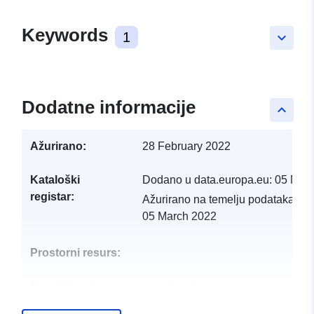
Keywords
1
keyboard_arrow_down
Dodatne informacije
keyboard_arrow_up
Ažurirano:
28 February 2022
Kataloški
Dodano u data.europa.eu:
05 Mar
registar:
Ažurirano na temelju podataka.eu
05 March 2022
Prostorni resurs:
Identifikatori:
http://catalogue.geo-
ide.developpement-