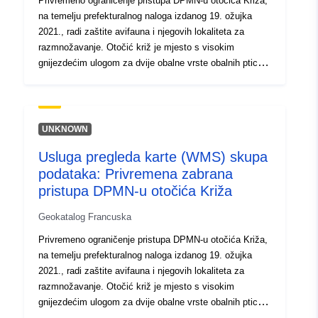
Privremeno ograničenje pristupa DPMN-u otočića Križa,
na temelju prefekturalnog naloga izdanog 19. ožujka
2021., radi zaštite avifauna i njegovih lokaliteta za
razmnožavanje. Otočić križ je mjesto s visokim
gnijezdećim ulogom za dvije obalne vrste obalnih ptica,
prekinutom ovratnikom šljunka i kamenicama. Te su
vrste posebno osjetljive tijekom razdoblja
razmnožavanja. Zdravstveni kontekst proljeća 2020.
ponudio je avifaune razdoblje nezapamćenog i
UNKNOWN
profitabilnog mira, koje je tijekom ljeta produljeno
Usluga pregleda karte (WMS) skupa
općinskim podzakonskim aktom. Kao nastavak tih
podataka: Privremena zabrana
mjera za zaštitu tih vrsta i njihovih lokaliteta za
razmnožavanje, područje koje ograničava pristup
pristupa DPMN-u otočića Križa
DPMN-u uređeno je Prefekturalnim dekretom br. 29 –
Geokatalog Francuska
2021 – 03 – 19 – 00005 od 19. ožujka 2021.To
ograničeno područje uključuje kopno i kopneni dio
Privremeno ograničenje pristupa DPMN-u otočića Križa,
otočića. Narudžba je: — znanstveno motivirana
na temelju prefekturalnog naloga izdanog 19. ožujka
(znanstvena izvješća o Bretanji Vivante/provjera
2021., radi zaštite avifauna i njegovih lokaliteta za
ometanog šljunka); ograničeno u prostoru, na glavnim
razmnožavanje. Otočić križ je mjesto s visokim
lokalitetima za razmnožavanje tih vrsta — vremenski
gnijezdećim ulogom za dvije obalne vrste obalnih ptica,
ograničeno: privremeni karakter (više od dvije godine,
prekinutom ovratnikom šljunka i kamenicama.Te su