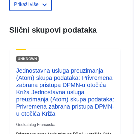
durable.gouv.fr/service/fr-
Prikaži više
120066022-wxs-4f1bd17f-
82c0-470a-9e08-
66b8dd655705
Slični skupovi podataka
uriRef:
http://data.europa.eu/88u/dataset/fr
120066022-srv-602b256c-8987-
42bf-aab8-ba1f3fc1280d
UNKNOWN
Tip:
Resurs:
Jednostavna usluga preuzimanja
http://inspire.ec.europa.eu/metadat
(Atom) skupa podataka: Privremena
codelist/SpatialDataServiceType/d
zabrana pristupa DPMN-u otočića
Križa Jednostavna usluga
preuzimanja (Atom) skupa podataka:
Privremena zabrana pristupa DPMN-
u otočića Križa
Geokatalog Francuska