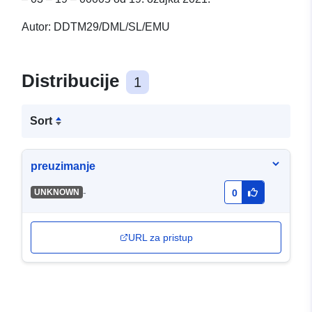
Autor: DDTM29/DML/SL/EMU
Distribucije
1
Sort
preuzimanje
-
UNKNOWN
0
URL za pristup