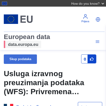
How do you know?
Prijava
European data
data.europa.eu
0
Skup podataka
Usluga izravnog
preuzimanja podataka
(WFS): Privremena
zabrana pristupa DPMN-u