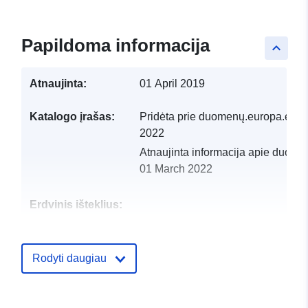
Papildoma informacija
keyboard_arrow_up
Atnaujinta:
01 April 2019
Katalogo įrašas:
Pridėta prie duomenų.europa.eu:
1
2022
Atnaujinta informacija apie duome
01 March 2022
Erdvinis išteklius:
Identifikatoriai:
http://catalogue.geo-
ide.developpement-
Rodyti daugiau
durable.gouv.fr/service/fr-
120066022-atom-acb78a68-
2a14-42b6-9a87-