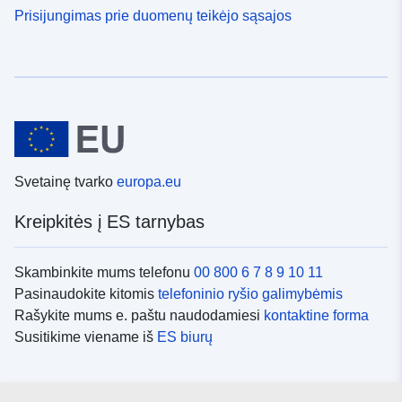
Prisijungimas prie duomenų teikėjo sąsajos
Svetainę tvarko
europa.eu
Kreipkitės į ES tarnybas
Skambinkite mums telefonu
00 800 6 7 8 9 10 11
Pasinaudokite kitomis
telefoninio ryšio galimybėmis
Rašykite mums e. paštu naudodamiesi
kontaktine forma
Susitikime viename iš
ES biurų
Socialiniai tinklai