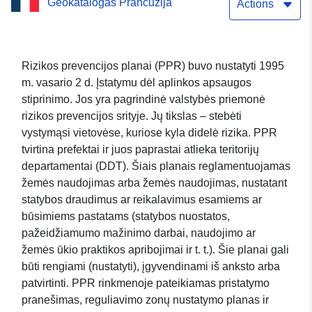
Geokatalogas Prancūzija
DUOMENŲ RINKINYS
Actions
Rizikos prevencijos planai (PPR) buvo nustatyti 1995
m. vasario 2 d. Įstatymu dėl aplinkos apsaugos
stiprinimo. Jos yra pagrindinė valstybės priemonė
rizikos prevencijos srityje. Jų tikslas – stebėti
vystymąsi vietovėse, kuriose kyla didelė rizika. PPR
tvirtina prefektai ir juos paprastai atlieka teritorijų
departamentai (DDT). Šiais planais reglamentuojamas
žemės naudojimas arba žemės naudojimas, nustatant
statybos draudimus ar reikalavimus esamiems ar
būsimiems pastatams (statybos nuostatos,
pažeidžiamumo mažinimo darbai, naudojimo ar
žemės ūkio praktikos apribojimai ir t. t.). Šie planai gali
būti rengiami (nustatyti), įgyvendinami iš anksto arba
patvirtinti. PPR rinkmenoje pateikiamas pristatymo
pranešimas, reguliavimo zonų nustatymo planas ir