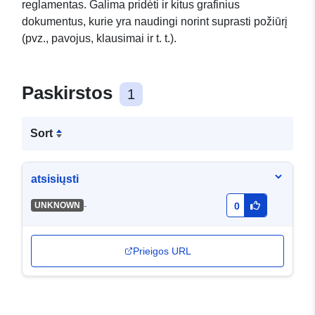
reglamentas. Galima pridėti ir kitus grafinius
dokumentus, kurie yra naudingi norint suprasti požiūrį
(pvz., pavojus, klausimai ir t. t.).
Paskirstos
1
Sort
atsisiųsti
-
UNKNOWN
0
Prieigos URL