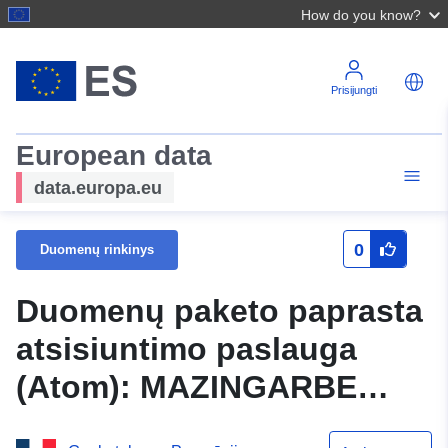
How do you know?
Prisijungti
European data
data.europa.eu
0
Duomenų rinkinys
Duomenų paketo paprasta
atsisiuntimo paslauga
(Atom): MAZINGARBE
PPRN GRAFINIŲ