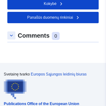
(nustatyti), įgyvendinami iš anksto arba patvirtinti. PPR
Kokybė
rinkmenoje pateikiamas pristatymo pranešimas,
reguliavimo zonų nustatymo planas ir reglamentas.
Galima pridėti ir kitus grafinius dokumentus, kurie yra
Panašūs duomenų rinkiniai
naudingi norint suprasti požiūrį (pvz., pavojus, klausimai
ir t. t.).
Comments
keyboard_arrow_down
0
Svetainę tvarko
Europos Sąjungos leidinių biuras
Publications Office of the European Union