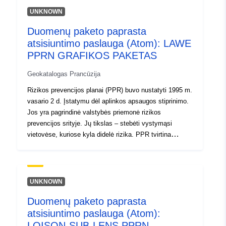
draudimus ar reikalavimus esamiems ar būsimiems
UNKNOWN
pastatams (statybos nuostatos, pažeidžiamumo
Duomenų paketo paprasta
mažinimo darbai, naudojimo ar žemės ūkio praktikos
atsisiuntimo paslauga (Atom): LAWE
apribojimai ir t. t.). Šie planai gali būti rengiami
(nustatyti), įgyvendinami iš anksto arba patvirtinti. PPR
PPRN GRAFIKOS PAKETAS
rinkmenoje pateikiamas pristatymo pranešimas,
Geokatalogas Prancūzija
reguliavimo zonų nustatymo planas ir reglamentas.
Galima pridėti ir kitus grafinius dokumentus, kurie yra
Rizikos prevencijos planai (PPR) buvo nustatyti 1995 m.
naudingi norint suprasti požiūrį (pvz., pavojus, klausimai
vasario 2 d. Įstatymu dėl aplinkos apsaugos stiprinimo.
ir t. t.).
Jos yra pagrindinė valstybės priemonė rizikos
prevencijos srityje. Jų tikslas – stebėti vystymąsi
vietovėse, kuriose kyla didelė rizika. PPR tvirtina
prefektai ir juos paprastai atlieka teritorijų departamentai
(DDT). Šiais planais reglamentuojamas žemės
naudojimas arba žemės naudojimas, nustatant statybos
draudimus ar reikalavimus esamiems ar būsimiems
UNKNOWN
pastatams (statybos nuostatos, pažeidžiamumo
Duomenų paketo paprasta
mažinimo darbai, naudojimo ar žemės ūkio praktikos
atsisiuntimo paslauga (Atom):
apribojimai ir t. t.). Šie planai gali būti rengiami
(nustatyti), įgyvendinami iš anksto arba patvirtinti. PPR
LOISON-SUB-LENS PPRN