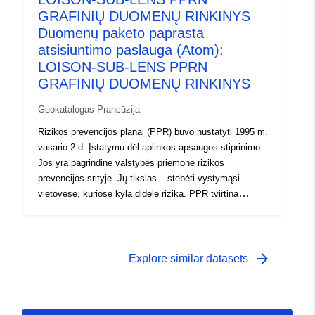
rinkmenoje pateikiamas pristatymo pranešimas,
GRAFINIŲ DUOMENŲ RINKINYS
reguliavimo zonų nustatymo planas ir reglamentas.
Duomenų paketo paprasta
Galima pridėti ir kitus grafinius dokumentus, kurie yra
atsisiuntimo paslauga (Atom):
naudingi norint suprasti požiūrį (pvz., pavojus, klausimai
LOISON-SUB-LENS PPRN
ir t. t.).
GRAFINIŲ DUOMENŲ RINKINYS
Geokatalogas Prancūzija
Rizikos prevencijos planai (PPR) buvo nustatyti 1995 m.
vasario 2 d. Įstatymu dėl aplinkos apsaugos stiprinimo.
Jos yra pagrindinė valstybės priemonė rizikos
prevencijos srityje. Jų tikslas – stebėti vystymąsi
vietovėse, kuriose kyla didelė rizika. PPR tvirtina
prefektai ir juos paprastai atlieka teritorijų departamentai
(DDT). Šiais planais reglamentuojamas žemės
naudojimas arba žemės naudojimas, nustatant statybos
draudimus ar reikalavimus esamiems ar būsimiems
arrow_forward
Explore similar datasets
pastatams (statybos nuostatos, pažeidžiamumo
mažinimo darbai, naudojimo ar žemės ūkio praktikos
apribojimai ir t. t.). Šie planai gali būti rengiami