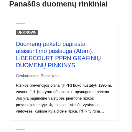
Panašūs duomenų rinkiniai
7d5ee96304dd
uriRef:
http://data.europa.eu/88u/dataset/fr
120066022-srv-6606468b-4be7-
UNKNOWN
4f22-980c-820bf08d3e08
Duomenų paketo paprasta
Rūšis:
Išteklius:
atsisiuntimo paslauga (Atom):
http://inspire.ec.europa.eu/metadat
LIBERCOURT PPRN GRAFINIŲ
codelist/SpatialDataServiceType/d
DUOMENŲ RINKINYS
Geokatalogas Prancūzija
Rizikos prevencijos planai (PPR) buvo nustatyti 1995 m.
vasario 2 d. Įstatymu dėl aplinkos apsaugos stiprinimo.
Jos yra pagrindinė valstybės priemonė rizikos
prevencijos srityje. Jų tikslas – stebėti vystymąsi
vietovėse, kuriose kyla didelė rizika. PPR tvirtina
prefektai ir juos paprastai atlieka teritorijų departamentai
(DDT). Šiais planais reglamentuojamas žemės
naudojimas arba žemės naudojimas, nustatant statybos