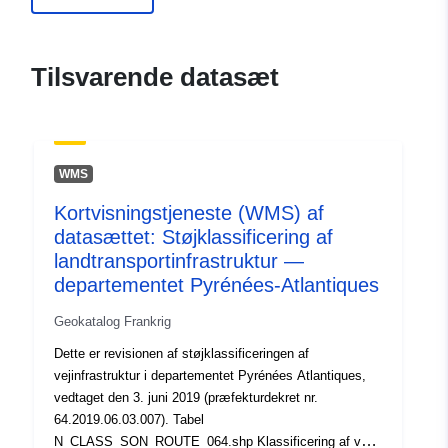
ide.developpement-
durable.gouv.fr/service/fr-
120066022-atom-be99c360-
Tilsvarende datasæt
4e62-4488-a847-
580be4d33065
uriRef:
http://data.europa.eu/88u/dataset/fr
WMS
120066022-srv-66097e27-a2bc-
4a7e-8a6a-6e8be5ab4ad8
Kortvisningstjeneste (WMS) af
datasættet: Støjklassificering af
Type:
Ressource:
landtransportinfrastruktur —
http://inspire.ec.europa.eu/metadat
departementet Pyrénées-Atlantiques
codelist/SpatialDataServiceType/d
Geokatalog Frankrig
Dette er revisionen af støjklassificeringen af
vejinfrastruktur i departementet Pyrénées Atlantiques,
vedtaget den 3. juni 2019 (præfekturdekret nr.
64.2019.06.03.007). Tabel
N_CLASS_SON_ROUTE_064.shp Klassificering af veje