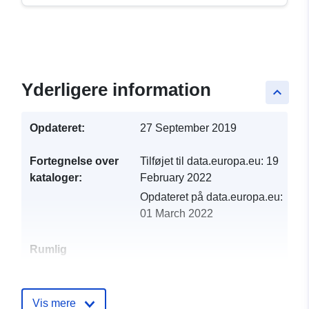
Yderligere information
keyboard_arrow_up
Opdateret:
27 September 2019
Fortegnelse over
Tilføjet til data.europa.eu:
19
kataloger:
February 2022
Opdateret på data.europa.eu:
01 March 2022
Rumlig
ressource:
Identifikatorer:
http://catalogue.geo-
Vis mere