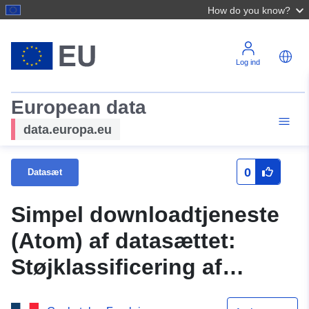
How do you know?
Log ind
European data
data.europa.eu
0
Datasæt
Simpel downloadtjeneste
(Atom) af datasættet:
Støjklassificering af
landtransportinfrastruktur