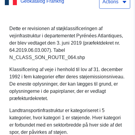
Geokatalog Frankrig
— departementet
Actions
Pyrénées-Atlantiques
Dette er revisionen af støjklassificeringen af
vejinfrastruktur i departementet Pyrénées Atlantiques,
der blev vedtaget den 3. juni 2019 (præfektdekret nr.
64.2019.06.03.007). Tabel
N_CLASS_SON_ROUTE_064.shp
Klassificering af veje i henhold til lov af 31. december
1992 i fem kategorier efter deres støjemissionsniveau.
De eneste oplysninger, der kan lægges til grund, er
oplysningerne i de papirplaner, der er vedlagt
præfekturdekretet.
Landtransportinfrastruktur er kategoriseret i 5
kategorier, hvor kategori 1 er støjende. Hver kategori
er forbundet med en sektorbredde på hver side af det
spor, der påvirkes af støjen.