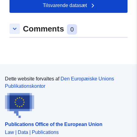
dagen.
Tilsvarende datasæt
Comments
keyboard_arrow_down
0
Dette website forvaltes af
Den Europæiske Unions
Publikationskontor
Publications Office of the European Union
Law | Data | Publications