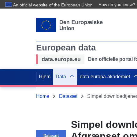
How do you know?
An official website of the European Union
European data
data.europa.eu
Den officielle portal
Hjem
Data
data.europa-akademiet
Home
Datasæt
Simpel downlo
Afgrænset om
Datasæt