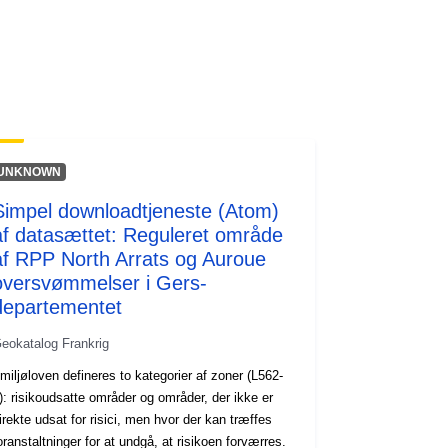
http://inspire.ec.europa.eu/metadata-
codelist/SpatialDataServiceType/do
wnlo...
UNKNOWN
Simpel downloadtjeneste (Atom)
af datasættet: Reguleret område
af RPP North Arrats og Auroue
oversvømmelser i Gers-
departementet
eokatalog Frankrig
 miljøloven defineres to kategorier af zoner (L562-
): risikoudsatte områder og områder, der ikke er
irekte udsat for risici, men hvor der kan træffes
oranstaltninger for at undgå, at risikoen forværres.