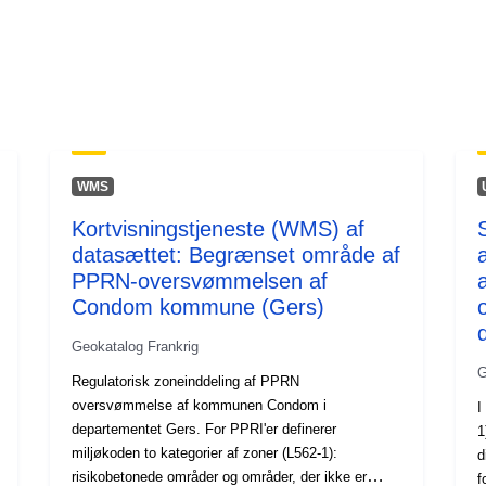
WMS
Kortvisningstjeneste (WMS) af
datasættet: Begrænset område af
PPRN-oversvømmelsen af
Condom kommune (Gers)
Geokatalog Frankrig
G
Regulatorisk zoneinddeling af PPRN
oversvømmelse af kommunen Condom i
I
departementet Gers. For PPRI'er definerer
1
miljøkoden to kategorier af zoner (L562-1):
d
risikobetonede områder og områder, der ikke er
f