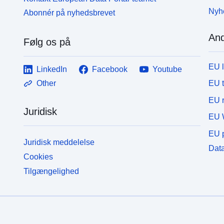
Nyh
Abonnér på nyhedsbrevet
And
Følg os på
EU 
LinkedIn
Facebook
Youtube
EU 
Other
EU r
Juridisk
EU 
EU p
Juridisk meddelelse
Data
Cookies
Tilgængelighed