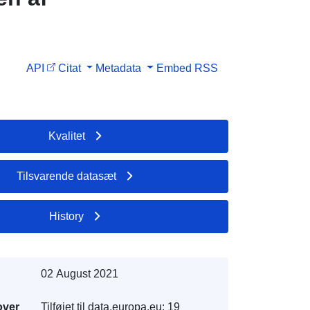
API
Citat
Metadata
Embed
RSS
Kvalitet
Tilsvarende datasæt
History
02 August 2021
over
Tilføjet til data.europa.eu:
19