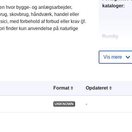
kataloger:
, men hvor bygge- og anlægsarbejder,
brug, skovbrug, håndværk, handel eller
sici, med forbehold af forbud eller krav (jf.
ori finder kun anvendelse på naturlige
Rumlig
ressource:
Vis mere
Identifikatore
Format
Opdateret
uriRef:
-
UNKNOWN
Type: