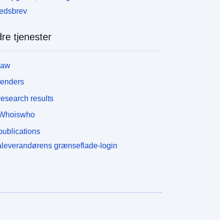
edsbrev
re tjenester
law
tenders
esearch results
Whoiswho
ublications
leverandørens grænseflade-login