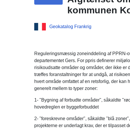
kommunen Ko
Geokatalog Frankrig
Reguleringsmæssig zoneinddeling af PPRN-
departementet Gers. For ppris definerer miljølo
risikoudsatte områder og områder, der ikke er di
træffes foranstaltninger for at undgå, at risiko
hvert område omfattet af en retsforlig, der ka
generelt mellem to typer zoner:
1- "Bygning af forbudte områder", såkaldte "rød
hovedreglen er byggeforbuddet
2- "foreskrevne områder", såkaldte "blå zoner",
projekterne er underlagt krav, der er tilpasse