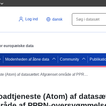
Log ind
dansk
 for europæiske data
Modenheden af åbne data
Community
Publikati
Simpel downloadtjeneste (Atom) af datasættet: Afgrænset område af PPRN-oversvømmelsen af kommunen Kondom (Ger)
adtjeneste (Atom) af datasæt
råde af PPRN-oversvømmelse