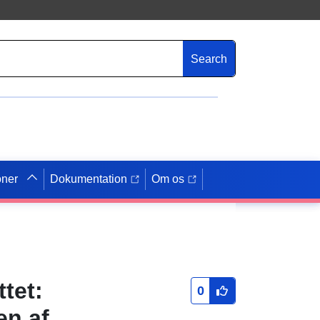
Search
oner
Dokumentation
Om os
tet:
0
n af