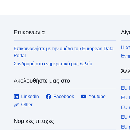
το επίπεδο κινδύνου είναι μέτριο και τα έργα
ά
υπόκεινται σε απαιτήσεις προσαρμοσμένες στο
α
είδος του θέματος και περιοχές που δεν εκτίθενται
άμεσα σε κινδύνους αλλά υπόκεινται σε
απαγορεύσεις ή προδιαγραφές
Επικοινωνία
Λίγ
Η απ
Επικοινωνήστε με την ομάδα του European Data
Portal
Ενημ
Συνδρομή στο ενημερωτικό μας δελτίο
Άλλ
Ακολουθήστε μας στο
EU 
LinkedIn
Facebook
Youtube
EU 
Other
EU r
EU 
Νομικές πτυχές
EU p