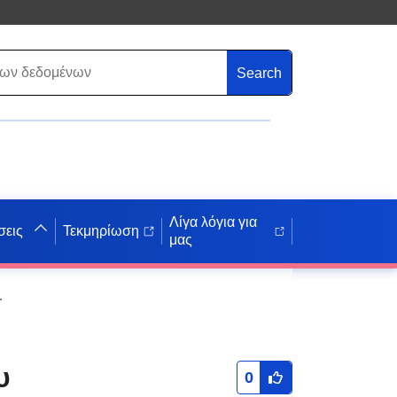
Search
Λίγα λόγια για
σεις
Τεκμηρίωση
μας
 — Περιοχή διακανονισμού — Νομός Tarn-et-Garonne
υ
0