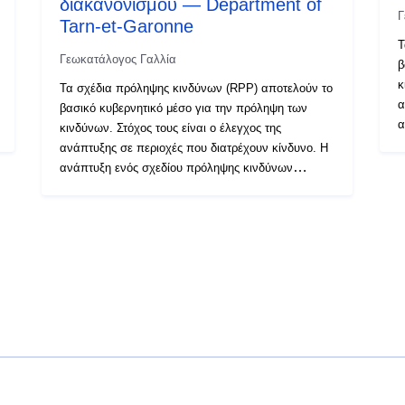
διακανονισμού — Department of
Γ
Tarn-et-Garonne
Τ
Γεωκατάλογος Γαλλία
β
κ
Τα σχέδια πρόληψης κινδύνων (RPP) αποτελούν το
α
βασικό κυβερνητικό μέσο για την πρόληψη των
α
κινδύνων. Στόχος τους είναι ο έλεγχος της
δ
ανάπτυξης σε περιοχές που διατρέχουν κίνδυνο. Η
ο
ανάπτυξη ενός σχεδίου πρόληψης κινδύνων
ε
δημιουργεί ένα σύνολο χωρικών δεδομένων
π
οργανωμένων σε διάφορα σύνολα δεδομένων. Το
μ
εν λόγω σύνολο δεδομένων περιγράφει τις
γ
περιοχές περιορισμένης πρόσβασης του σχεδίου
κ
μετά την έγκρισή του. Οι κανονισμοί RPP κάνουν
π
γενικά διάκριση μεταξύ «περιοχών απαγόρευσης
κ
κατασκευών», των λεγόμενων «κόκκινων
κ
περιοχών», όπου το επίπεδο κινδύνου είναι υψηλό
α
και ο γενικός κανόνας είναι η απαγόρευση
τ
κατασκευής· «περιοχές που υπόκεινται σε
υ
απαιτήσεις», οι λεγόμενες «γαλάζιες ζώνες» όπου
ε