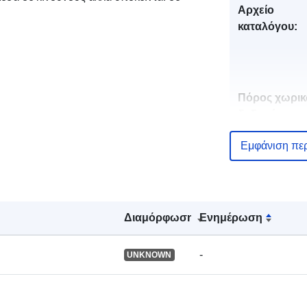
Αρχείο
καταλόγου:
Πόρος χωρι
δεδομένων:
Εμφάνιση πε
Αναγνωριστι
Διαμόρφωση
Ενημέρωση
uriRef:
-
UNKNOWN