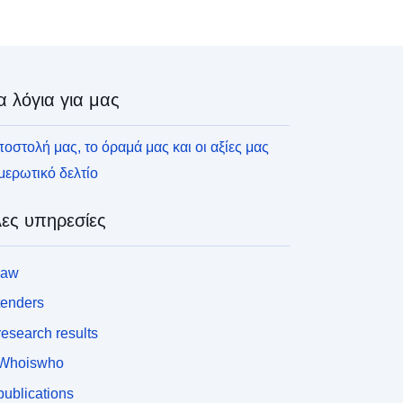
μεσα σε κινδύνους αλλά υπόκεινται σε
παγορεύσεις ή προδιαγραφές
α λόγια για μας
οστολή μας, το όραμά μας και οι αξίες μας
ερωτικό δελτίο
ες υπηρεσίες
law
tenders
esearch results
Whoiswho
ublications