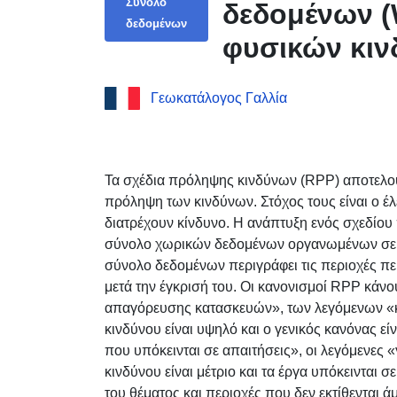
Σύνολο
δεδομένων (
δεδομένων
φυσικών κιν
— Δήμος Fau
Γεωκατάλογος Γαλλία
Νομός Tarn-
Τα σχέδια πρόληψης κινδύνων (RPP) αποτελούν
πρόληψη των κινδύνων. Στόχος τους είναι ο έ
διατρέχουν κίνδυνο. Η ανάπτυξη ενός σχεδίου
σύνολο χωρικών δεδομένων οργανωμένων σε 
σύνολο δεδομένων περιγράφει τις περιοχές π
μετά την έγκρισή του. Οι κανονισμοί RPP κάνο
απαγόρευσης κατασκευών», των λεγόμενων «κ
κινδύνου είναι υψηλό και ο γενικός κανόνας ε
που υπόκεινται σε απαιτήσεις», οι λεγόμενες 
κινδύνου είναι μέτριο και τα έργα υπόκεινται 
του θέματος και περιοχές που δεν εκτίθενται ά