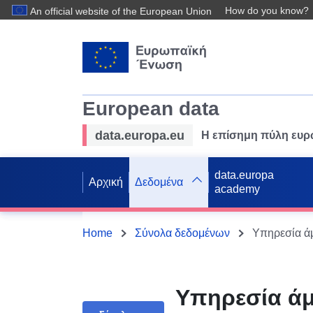
How do you know?
An official website of the European Union
European data
data.europa.eu
Η επίσημη πύλη ευ
data.europa
Αρχική
Δεδομένα
academy
Home
Σύνολα δεδομένων
Υπηρεσία ά