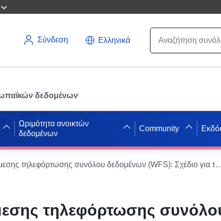
Σύνδεση
Ελληνικά
ρωπαϊκών δεδομένων
Ωριμότητα ανοικτών
Community
Εκδό
δεδομένων
Υπηρεσία άμεσης τηλεφόρτωσης συνόλου δεδομένων (WFS): Σχέδιο για την πρόληψη των φυσικών κινδύνων από τις χερσαίες μετακινήσεις — Δήμος Fauroux
μεσης τηλεφόρτωσης συνόλο