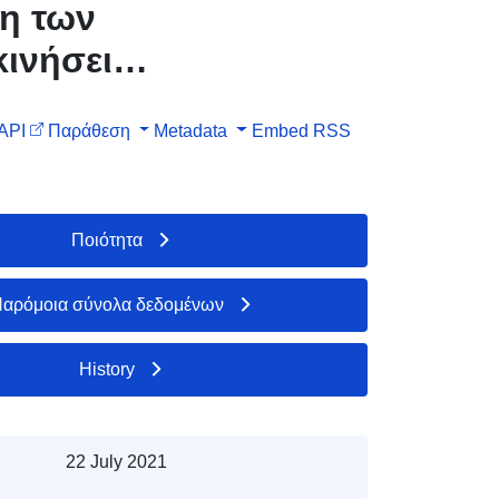
ψη των
κινήσεις
μού —
API
Παράθεση
Metadata
Embed
RSS
Ποιότητα
αρόμοια σύνολα δεδομένων
History
22 July 2021