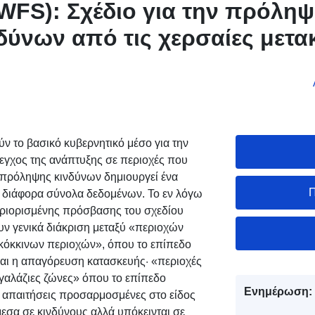
WFS): Σχέδιο για την πρόλη
δύνων από τις χερσαίες μετα
roux — Περιοχή διακανονισ
et-Garonne
 το βασικό κυβερνητικό μέσο για την
λεγχος της ανάπτυξης σε περιοχές που
 πρόληψης κινδύνων δημιουργεί ένα
Π
διάφορα σύνολα δεδομένων. Το εν λόγω
εριορισμένης πρόσβασης του σχεδίου
υν γενικά διάκριση μεταξύ «περιοχών
όκκινων περιοχών», όπου το επίπεδο
ίναι η απαγόρευση κατασκευής· «περιοχές
«γαλάζιες ζώνες» όπου το επίπεδο
Ενημέρωση:
σε απαιτήσεις προσαρμοσμένες στο είδος
μεσα σε κινδύνους αλλά υπόκεινται σε