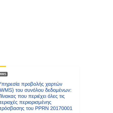
Πόρος:
http://inspire.ec.europa.eu/metadata-
codelist/ResourceType/services
WMS
Υπηρεσία προβολής χαρτών
(WMS) του συνόλου δεδομένων:
Πίνακας που περιέχει όλες τις
περιοχές περιορισμένης
πρόσβασης του PPRN 20170001