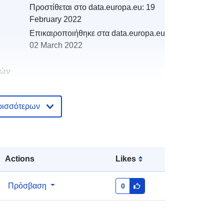
Προστίθεται στο data.europa.eu:
19
February 2022
Επικαιροποιήθηκε στα data.europa.eu:
02 March 2022
κών
ρισσότερων
κά:
http://catalogue.geo-
ide.developpement-
durable.gouv.fr/service/fr-
120066022-wxs-5ac435a2-4635-
4fda-b553-018cdc2e27c2
Actions
Likes
http://data.europa.eu/88u/dataset/fr-
Πρόσβαση
0
120066022-srv-66507302-fd34-
4159-b9ef-bf80048b60b4