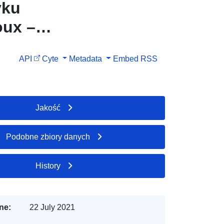
yku
oux –
-Garonne
API
Cyte
Metadata
Embed
RSS
Jakość
Podobne zbiory danych
History
ne:
22 July 2021