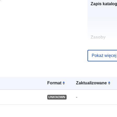
Zapis katalo
Zasoby
przestrzenne
Pokaż więcej
Identyfikator
Format
Zaktualizowane
uriRef:
-
UNKNOWN