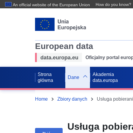
How do you know?
An official website of the European Union
European data
data.europa.eu
Oficjalny portal eur
Strona
Akademia
Dane
główna
data.europa
Home
Zbiory danych
Usługa pobier