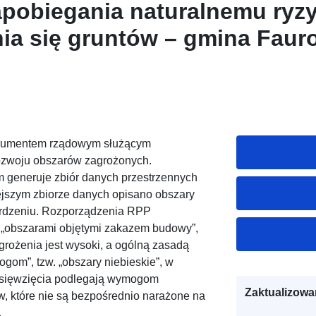
apobiegania naturalnemu ryz
ia się gruntów – gmina Faur
cyjny – Departament Tarn-et
strumentem rządowym służącym
 rozwoju obszarów zagrożonych.
 generuje zbiór danych przestrzennych
ejszym zbiorze danych opisano obszary
ierdzeniu. Rozporządzenia RPP
 „obszarami objętymi zakazem budowy”,
grożenia jest wysoki, a ogólną zasadą
gom”, tzw. „obszary niebieskie”, w
edsięwzięcia podlegają wymogom
Zaktualizowa
, które nie są bezpośrednio narażone na
.