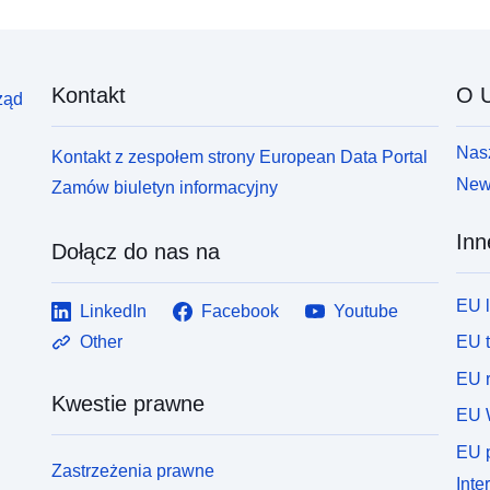
regulacjom.
Kontakt
O U
ząd
Nasz
Kontakt z zespołem strony European Data Portal
News
Zamów biuletyn informacyjny
Inn
Dołącz do nas na
EU 
LinkedIn
Facebook
Youtube
EU 
Other
EU r
Kwestie prawne
EU 
EU p
Zastrzeżenia prawne
Inte