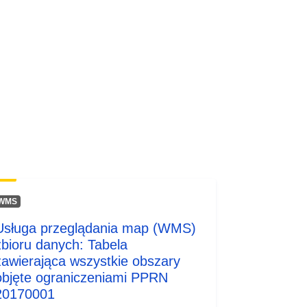
Zasób:
http://inspire.ec.europa.eu/metadata-
codelist/ResourceType/services
WMS
Usługa przeglądania map (WMS)
zbioru danych: Tabela
zawierająca wszystkie obszary
objęte ograniczeniami PPRN
20170001