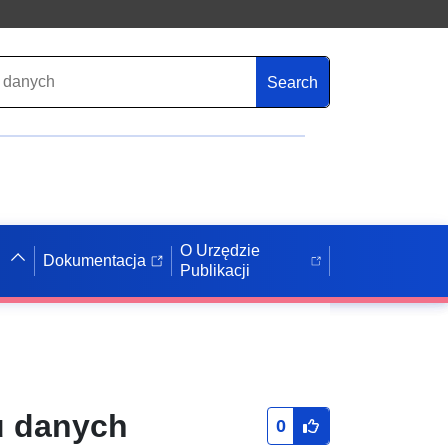
Search
O Urzędzie
Dokumentacja
Publikacji
u danych
0