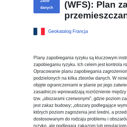
Zbiór
(WFS): Plan z
danych
przemieszczan
Obszar regula
Geokatalog Francja
Plany zapobiegania ryzyku są kluczowym in
zapobieganiu ryzyku. Ich celem jest kontrola
Opracowanie planu zapobiegania zagrożeniom
podzielonych na kilka zbiorów danych. W nini
objęte ograniczeniami w planie po jego zatw
zasadniczo wprowadzają rozróżnienie między
tzw. „obszarami czerwonymi”, gdzie poziom za
jest zakaz budowy; „obszary podlegające wymo
których poziom zagrożenia jest średni, a prz
dostosowanym do rodzaju problemu i obszarów
ryzyko, ale podlegają zakazom lub regulacjom