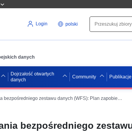
Login
polski
opejskich danych
Dojrzałość otwartych
Community
Publikacje
danych
Usługa pobierania bezpośredniego zestawu danych (WFS): Plan zapobiegania naturalnemu ryzyku przemieszczania się gruntów – gmina Fauroux – Obszar regulacyjny – Departament Tarn-et-Garonne
ania bezpośredniego zestaw