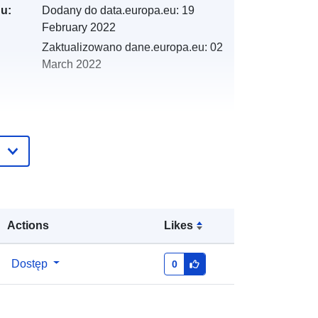
gu:
Dodany do data.europa.eu:
19
February 2022
Zaktualizowano dane.europa.eu:
02
March 2022
:
y:
http://catalogue.geo-
ide.developpement-
durable.gouv.fr/service/fr-
120066022-wxs-5ac435a2-4635-
4fda-b553-018cdc2e27c2
Actions
Likes
http://data.europa.eu/88u/dataset/fr-
Dostęp
0
120066022-srv-66507302-fd34-
4159-b9ef-bf80048b60b4