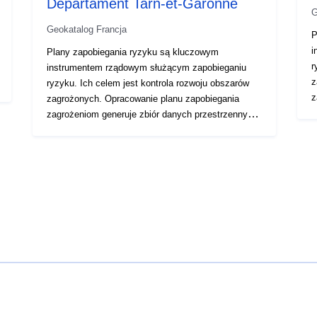
Departament Tarn-et-Garonne
G
Geokatalog Francja
P
i
Plany zapobiegania ryzyku są kluczowym
r
instrumentem rządowym służącym zapobieganiu
z
ryzyku. Ich celem jest kontrola rozwoju obszarów
z
zagrożonych. Opracowanie planu zapobiegania
p
zagrożeniom generuje zbiór danych przestrzennych
n
podzielonych na kilka zbiorów danych. W
o
niniejszym zbiorze danych opisano obszary objęte
R
ograniczeniami w planie po jego zatwierdzeniu.
r
Rozporządzenia RPP zasadniczo wprowadzają
b
rozróżnienie między „obszarami objętymi zakazem
p
budowy”, tzw. „obszarami czerwonymi”, gdzie
j
poziom zagrożenia jest wysoki, a ogólną zasadą
w
jest zakaz budowy; „obszary podlegające
p
wymogom”, tzw. „obszary niebieskie”, w których
p
poziom zagrożenia jest średni, a przedsięwzięcia
p
podlegają wymogom dostosowanym do rodzaju
n
problemu i obszarów, które nie są bezpośrednio
r
narażone na ryzyko, ale podlegają zakazom lub