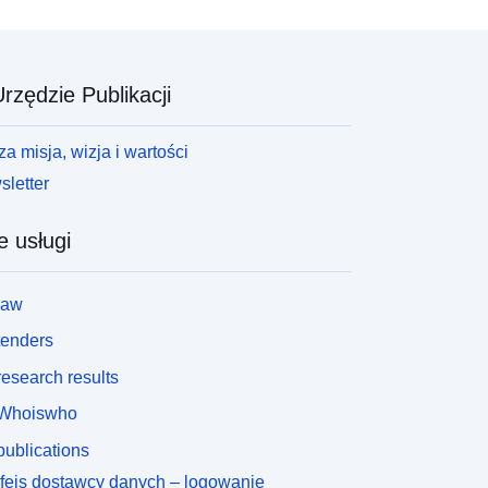
rzędzie Publikacji
a misja, wizja i wartości
letter
e usługi
law
tenders
esearch results
Whoiswho
ublications
rfejs dostawcy danych – logowanie