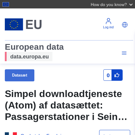
How do you know?
Log ind
European data
data.europa.eu
0
Datasæt
Simpel downloadtjeneste
(Atom) af datasættet:
Passagerstationer i Seine-
et-Marne