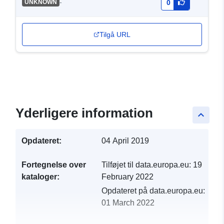
-
UNKNOWN
0
Tilgå URL
Yderligere information
keyboard_arrow_up
Opdateret:
04 April 2019
Fortegnelse over
Tilføjet til data.europa.eu:
19
kataloger:
February 2022
Opdateret på data.europa.eu:
01 March 2022