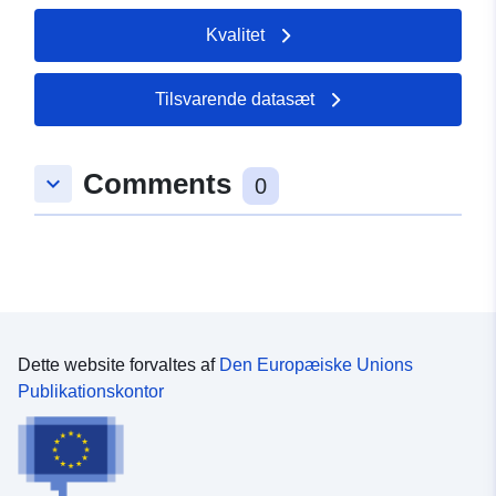
Kvalitet
Tilsvarende datasæt
Comments
keyboard_arrow_down
0
Dette website forvaltes af
Den Europæiske Unions
Publikationskontor