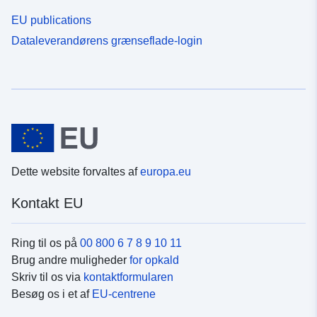
EU publications
Dataleverandørens grænseflade-login
Dette website forvaltes af
europa.eu
Kontakt EU
Ring til os på
00 800 6 7 8 9 10 11
Brug andre muligheder
for opkald
Skriv til os via
kontaktformularen
Besøg os i et af
EU-centrene