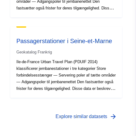
områder — Adgangspoler til jernbanenettet Den
fastsætter også frister for deres tilgængelighed. Disse
data er beskrevet i tabellen.
Passagerstationer i Seine-et-Marne
Geokatalog Frankrig
Ile-de-France Urban Travel Plan (PDUIF 2014)
klassificerer jernbanestationer i tre kategorier Store
forbindelsesstænger — Servering poler af tætte områder
— Adgangspoler til jernbanenettet Den fastsætter også
frister for deres tilgængelighed. Disse data er beskrevet
i tabellen.
arrow_forward
Explore similar datasets