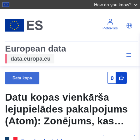
How do you know?
Pieteikties
European data
data.europa.eu
0
Datu kopa
Datu kopas vienkārša
lejupielādes pakalpojums
(Atom): Zonējums, kas
saistīts ar PM3 kategorijas