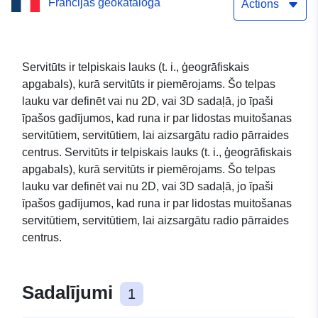
Francijas ģeokataloga
servitūtiem (Tehnoloģiskā
Actions
riska novēršanas plāns)
Datu kopas vienkārša
Servitūts ir telpiskais lauks (t. i., ģeogrāfiskais
apgabals), kurā servitūts ir piemērojams. Šo telpas
lejupielādes pakalpojums
lauku var definēt vai nu 2D, vai 3D sadaļā, jo īpaši
(Atom): Zonējums, kas
īpašos gadījumos, kad runa ir par lidostas muitošanas
servitūtiem, servitūtiem, lai aizsargātu radio pārraides
saistīts ar PM3 kategorijas
centrus. Servitūts ir telpiskais lauks (t. i., ģeogrāfiskais
servitūtiem (Tehnoloģiskā
apgabals), kurā servitūts ir piemērojams. Šo telpas
lauku var definēt vai nu 2D, vai 3D sadaļā, jo īpaši
riska novēršanas plāns)
īpašos gadījumos, kad runa ir par lidostas muitošanas
servitūtiem, servitūtiem, lai aizsargātu radio pārraides
centrus.
Sadalījumi
1