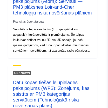
pakalpojums (Atom): Servitūti —
Tips:
Avoti:
PM3 plāksnes Loir-and-Cher
http://inspire.ec.europa.eu/metadat
tehnoloģiju riska novēršanas plāniem
codelist/SpatialDataServiceType/d
Francijas ģeokataloga
Servitūts ir telpiskais lauks (t. i., ģeogrāfiskais
apgabals), kurā servitūts ir piemērojams. Šo telpas
lauku var definēt vai nu 2D, vai 3D sadaļā, jo īpaši
īpašos gadījumos, kad runa ir par lidostas muitošanas
servitūtiem, servitūtiem, lai aizsargātu radio pārraides
centrus.
UNKNOWN
Datu kopas tiešās lejupielādes
pakalpojums (WFS): Zonējums, kas
saistīts ar PM3 kategorijas
servitūtiem (Tehnoloģiskā riska
novēršanas plāns)