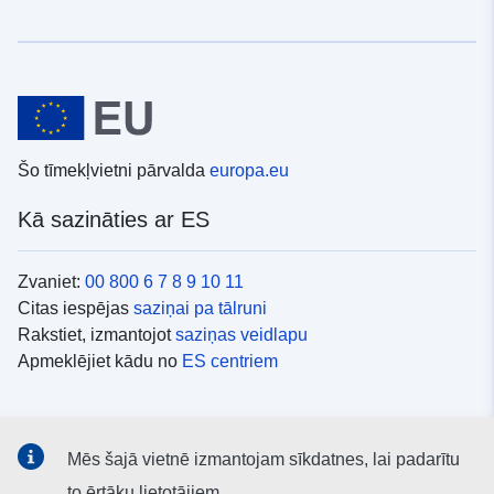
Šo tīmekļvietni pārvalda
europa.eu
Kā sazināties ar ES
Zvaniet:
00 800 6 7 8 9 10 11
Citas iespējas
saziņai pa tālruni
Rakstiet, izmantojot
saziņas veidlapu
Apmeklējiet kādu no
ES centriem
Sociālie mediji
Mēs šajā vietnē izmantojam sīkdatnes, lai padarītu
ES konti
sociālajos medijos
to ērtāku lietotājiem