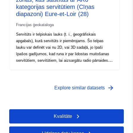
kategorijas servitūtiem (Cīņas
diapazoni) Eure-et-Loir (28)
Francijas ģeokataloga
Servitūts ir telpiskais lauks (t. i., ģeogrāfiskais
apgabals), kurā servitūts ir piemērojams. Šo telpas
lauku var definēt vai nu 2D, vai 3D sadaļā, jo īpaši
īpašos gadījumos, kad runa ir par lidostas muitošanas
servitūtiem, servitūtiem, lai aizsargātu radio pārraides
centrus.
arrow_forward
Explore similar datasets
Kvalitāte