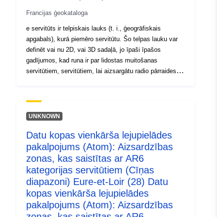
Francijas ģeokataloga
e servitūts ir telpiskais lauks (t. i., ģeogrāfiskais
apgabals), kurā piemēro servitūtu. Šo telpas lauku var
definēt vai nu 2D, vai 3D sadaļā, jo īpaši īpašos
gadījumos, kad runa ir par lidostas muitošanas
servitūtiem, servitūtiem, lai aizsargātu radio pārraides
centrus.
UNKNOWN
Datu kopas vienkārša lejupielādes
pakalpojums (Atom): Aizsardzības
zonas, kas saistītas ar AR6
kategorijas servitūtiem (Cīņas
diapazoni) Eure-et-Loir (28) Datu
kopas vienkārša lejupielādes
pakalpojums (Atom): Aizsardzības
zonas, kas saistītas ar AR6