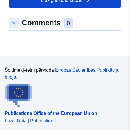
Līdzīgas datu kopas
Comments
keyboard_arrow_down
0
Šo tīmekļvietni pārvalda
Eiropas Savienības Publikāciju
birojs.
Publications Office of the European Union
Law | Data | Publications