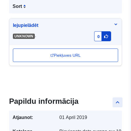
Sort
lejupielādēt
-
UNKNOWN
0
Piekļuves URL
Papildu informācija
keyboard_arrow_up
Atjaunot:
01 April 2019