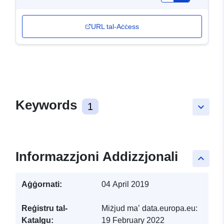
URL tal-Aċċess
Keywords
1
keyboard_arrow_down
Informazzjoni Addizzjonali
keyboard_arrow_up
Aġġornati:
04 April 2019
Reġistru tal-
Miżjud ma’ data.europa.eu:
Katalgu:
19 February 2022