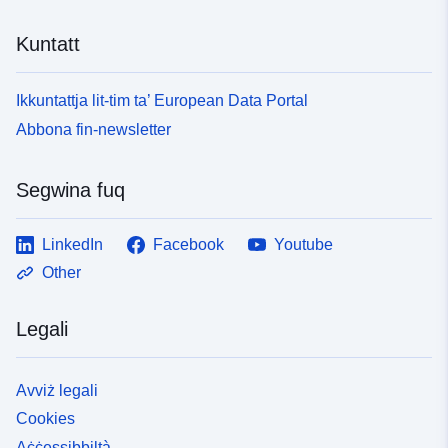
ta’ interruzzjoni fl-irqad. L-Artikoli L572–1 sa 11 tal-
Kodiċi Ambjentali li jistabbilixxu diversi dispożizzjonijiet
Kuntatt
għall-adattament għad-dritt Komunitarju fil-qasam tal-
ambjent u t-testi ta’ implimentazzjoni (id-Digriet Nru
2006–361 tal-24 ta’ Marzu 2006, id-Digriet tal-4 ta’ April
Ikkuntattja lit-tim ta’ European Data Portal
2006 u ċ-Ċirkolari tas-7 ta’ Ġunju 2007 dwar it-tfassil ta’
Abbona fin-newsletter
mapep tal-ħsejjes u pjanijiet għall-prevenzjoni tal-ħsejjes
ambjentali) jipprevedu l-indikaturi, il-metodi ta’ kalkolu li
għandhom jintużaw u r-riżultati Jien għalikom.
Segwina fuq
LinkedIn
Facebook
Youtube
Other
Legali
Avviż legali
Cookies
Aċċessibbiltà