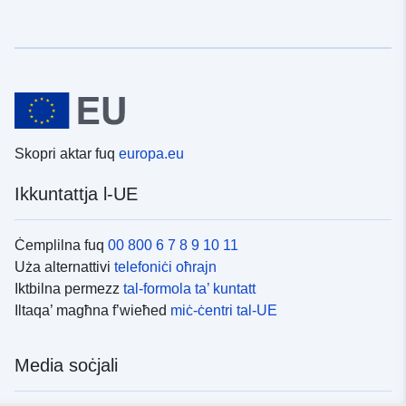
Skopri aktar fuq
europa.eu
Ikkuntattja l-UE
Ċemplilna fuq
00 800 6 7 8 9 10 11
Uża alternattivi
telefoniċi oħrajn
Iktbilna permezz
tal-formola ta’ kuntatt
Iltaqa’ magħna f’wieħed
miċ-ċentri tal-UE
Media soċjali