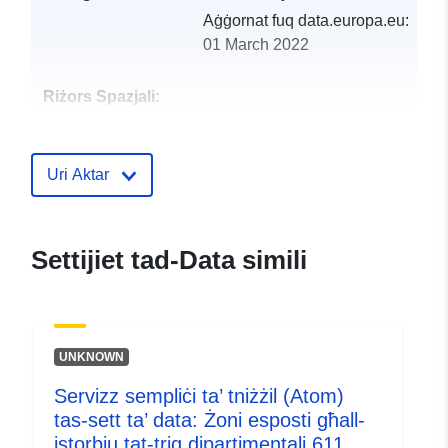
Aġġornat fuq data.europa.eu:
01 March 2022
Riżors Spazjali:
Identifikaturi:
http://catalogue.geo-
ide.developpement-
Uri Aktar
durable.gouv.fr/service/fr-
120066022-wxs-acc9d58b-
0b42-426e-810e-
Settijiet tad-Data simili
33c6acbb17c5
uriRef:
http://data.europa.eu/88u/dataset/fr
120066022-srv-6692de3c-9b4c-
UNKNOWN
4651-a493-0cceece20d25
Servizz sempliċi ta’ tniżżil (Atom)
Tip:
Riżorsa:
tas-sett ta’ data: Żoni esposti għall-
http://inspire.ec.europa.eu/metadat
istorbju tat-triq dipartimentali 611