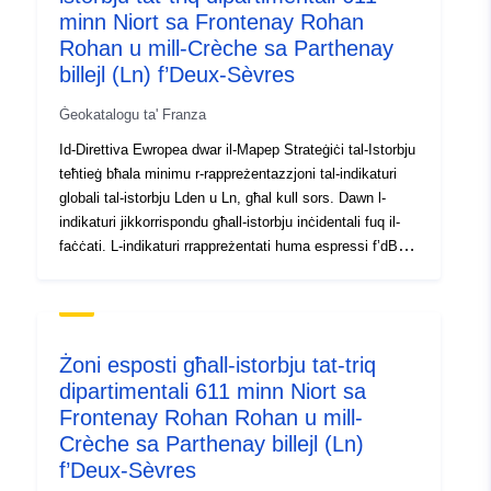
codelist/SpatialDataServiceType/d
minn Niort sa Frontenay Rohan
Rohan u mill-Crèche sa Parthenay
billejl (Ln) f’Deux-Sèvres
Ġeokatalogu ta' Franza
Id-Direttiva Ewropea dwar il-Mapep Strateġiċi tal-Istorbju
teħtieġ bħala minimu r-rappreżentazzjoni tal-indikaturi
globali tal-istorbju Lden u Ln, għal kull sors. Dawn l-
indikaturi jikkorrispondu għall-istorbju inċidentali fuq il-
faċċati. L-indikaturi rrappreżentati huma espressi f’dB(A)
u jirriflettu kunċett ta’ skumdità ġenerali jew riskju għas-
saħħa. Id-data tirrappreżenta żoni esposti għall-istorbju
tal-infrastruttura tat-trasport fuq l-art billejl (Ln) bl-użu ta’
kurvi isofoniċi mfassla fi stadji ta’ 5 dB(A) li jibdew minn
Żoni esposti għall-istorbju tat-triq
50 dB(A). Ir-rotot ikkonċernati huma r-rotta de la
dipartimentali 611 minn Niort sa
Rochelle, it-triq nazzjonali Kadore u t-triq minn Pariġi sa
Frontenay Rohan Rohan u mill-
Niort. Il-Ln huwa l-livell medju tal-ħoss li jiżola l-perjodu
ta’ billejl (22h-6h). Jista’ jkun assoċjat mar-riskju ta’
Crèche sa Parthenay billejl (Ln)
tħarbit fl-irqad. L-Artikoli L572–1 sa 11 tal-Kodiċi dwar l-
f’Deux-Sèvres
Ambjent li jistabbilixxi diversi dispożizzjonijiet għall-