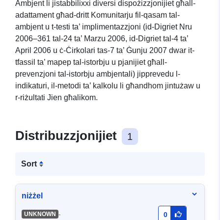
Ambjent li jistabbilixxi diversi dispożizzjonijiet għall-
adattament għad-dritt Komunitarju fil-qasam tal-
ambjent u t-testi ta’ implimentazzjoni (id-Digriet Nru
2006–361 tal-24 ta’ Marzu 2006, id-Digriet tal-4 ta’
April 2006 u ċ-Ċirkolari tas-7 ta’ Ġunju 2007 dwar it-
tfassil ta’ mapep tal-istorbju u pjanijiet għall-
prevenzjoni tal-istorbju ambjentali) jipprevedu l-
indikaturi, il-metodi ta’ kalkolu li għandhom jintużaw u
r-riżultati Jien għalikom.
Distribuzzjonijiet
1
Sort
niżżel
-
UNKNOWN
0