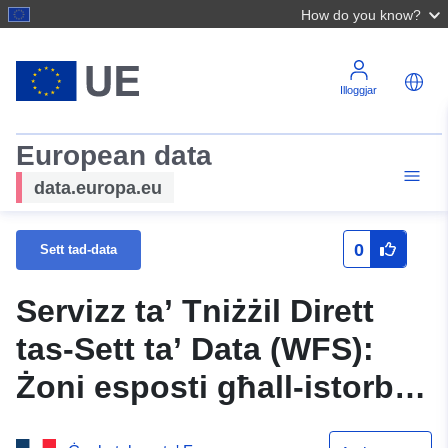
How do you know?
Illoggjar
European data
data.europa.eu
0
Sett tad-data
Servizz ta’ Tniżżil Dirett
tas-Sett ta’ Data (WFS):
Żoni esposti għall-istorbju
tat-triq dipartimentali 611