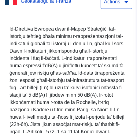
Ġeokatalogu ta' Franza
minn Niort sa Frontenay
Actions
Rohan Rohan u mill-
Crèche sa Parthenay billejl
Id-Direttiva Ewropea dwar il-Mapep Strateġiċi tal-
Istorbju teħtieġ bħala minimu r-rappreżentazzjoni tal-
(Ln) f’Deux-Sèvres
indikaturi globali tal-istorbju Lden u Ln, għal kull sors.
Dawn l-indikaturi jikkorrispondu għall-istorbju
inċidentali fuq il-faċċati. L-indikaturi rrappreżentati
huma espressi f’dB(A) u jirriflettu kunċett ta’ skumdità
ġenerali jew riskju għas-saħħa. Id-data tirrappreżenta
żoni esposti għall-istorbju tal-infrastruttura tat-trasport
fuq l-art billejl (Ln) bl-użu ta’ kurvi isofoniċi mfassla fi
stadji ta’ 5 dB(A) li jibdew minn 50 dB(A). Ir-rotot
ikkonċernati huma r-rotta de la Rochelle, it-triq
nazzjonali Kadore u t-triq minn Pariġi sa Niort. Il-Ln
huwa l-livell medju tal-ħoss li jiżola l-perjodu ta’ billejl
(22h-6h). Jista’ jkun assoċjat mar-riskju ta’ tħarbit fl-
irqad. L-Artikoli L572–1 sa 11 tal-Kodiċi dwar l-