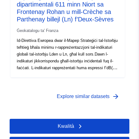
dipartimentali 611 minn Niort sa
tal-istorbju u pjanijiet għall-prevenzjoni tal-istorbju
Frontenay Rohan u mill-Crèche sa
ambjentali) jipprevedu l-indikaturi, il-metodi ta’ kalkolu li
Parthenay billejl (Ln) f’Deux-Sèvres
għandhom jintużaw u r-riżultati Jien għalikom.
Ġeokatalogu ta' Franza
Id-Direttiva Ewropea dwar il-Mapep Strateġiċi tal-Istorbju
teħtieġ bħala minimu r-rappreżentazzjoni tal-indikaturi
globali tal-istorbju Lden u Ln, għal kull sors.Dawn l-
indikaturi jikkorrispondu għall-istorbju inċidentali fuq il-
faċċati. L-indikaturi rappreżentati huma espressi f’dB(A)
u jirriflettu kunċett ta’ skumdità ġenerali jew riskju għas-
saħħa. Id-data tirrappreżenta żoni esposti għall-istorbju
tal-infrastruttura tat-trasport fuq l-art billejl (Ln) bl-użu ta’
kurvi isofoniċi mpinġija fi stadji ta’ 5 dB(A) li jibdew minn
arrow_forward
Explore similar datasets
50 dB(A). Ir-rotot ikkonċernati huma r-rotta de la
Rochelle, it-triq nazzjonali Kadore u t-triq minn Pariġi
għal Niort. L-Ln huwa l-livell medju ta’ ħoss li jiżola l-
perjodu ta’ billejl (22h-6h). Jista’ jkun assoċjat mar-riskju
Kwalità
ta’ interruzzjoni fl-irqad. L-Artikoli L572–1 sa 11 tal-
Kodiċi Ambjentali li jistabbilixxu diversi dispożizzjonijiet