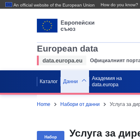
How do you know?
An official website of the European Union
European data
data.europa.eu
Официалният порта
Академия на
Каталог
Данни
data.europa
Home
Набори от данни
Услуга за дир
Набор