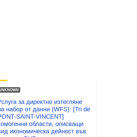
Ресурси:
http://inspire.ec.europa.eu/metadata-
codelist/ResourceType/services
UNKNOWN
Услуга за директно изтегляне
на набор от данни (WFS): [Tri de
PONT-SAINT-VINCENT]
хомогенни области, описващи
вид икономическа дейност във