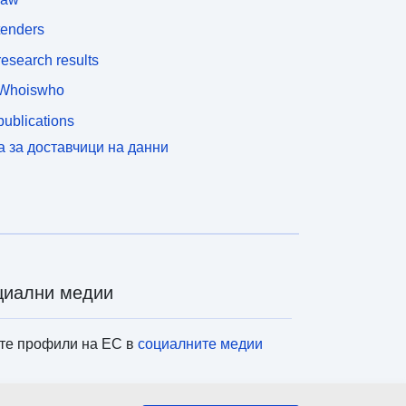
tenders
esearch results
Whoiswho
ublications
а за доставчици на данни
циални медии
те профили на ЕС в
социалните медии