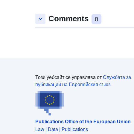
наводнения да се допринесе за разработването
на планове за управление на риска от
Comments
keyboard_arrow_down
0
наводнения (WRMS). Този набор от данни се
използва за изготвяне на карти на изложените
проблеми в подходящ мащаб.
Този уебсайт се управлява от
Службата за
публикации на Европейския съюз
Publications Office of the European Union
Law | Data | Publications