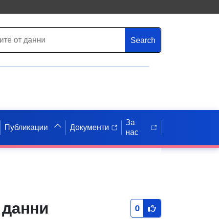
Search
За
Публикации
Документи
нас
 данни
0