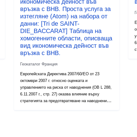
икономическа дейност във
връзка с ВНВ. Проста услуга за
Г
изтегляне (Atom) на набора от
данни: [Tri de SAINT-
Е
о
DIE_BACCARAT] Таблица на
у
хомогенните области, описваща
6
вид икономическа дейност във
с
връзка с ВНВ.
в
у
Геокаталог Франция
к
Европейската Директива 2007/60/ЕО от 23
н
октомври 2007 г. относно оценката и
с
управлението на риска от наводнения (ОВ L 288,
д
6.11.2007 г., стр. 27) оказва влияние върху
с
стратегията за предотвратяване на наводненията
н
в Европа. Тя изисква изготвянето на планове за
(
управление на риска от наводнения, насочени
т
към намаляване на отрицателните последици от
к
наводненията за човешкото здраве, околната
н
среда, културното наследство и икономическата
о