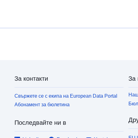
дейност. Целите и изискванията за изпълнение
н
са определени в Закона от 12 юли 2010 г. за
н
национален ангажимент за околната среда
н
(LENE) и в постановлението от 2 март 2011 г. В
и
този контекст основната цел на
п
картографирането на риска от наводнения и
наводнение за ВНВ е чрез хомогенизиране и
обективност на познанията за експозицията на
наводнения да се допринесе за разработването
на планове за управление на риска от
наводнения (WRMS). Този набор от данни се
За контакти
За 
използва за изготвяне на карти на изложените
проблеми в подходящ мащаб.
Наш
Свържете се с екипа на European Data Portal
Бюл
Абонамент за бюлетина
Дру
Последвайте ни в
EU 