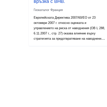
връзка с ВНВ.
Геокаталог Франция
Европейската Директива 2007/60/ЕО от 23
октомври 2007 г. относно оценката и
управлението на риска от наводнения (ОВ L 288,
6.11.2007 г., стр. 27) оказва влияние върху
стратегията за предотвратяване на наводненията
в Европа. Тя изисква изготвянето на планове за
управление на риска от наводнения, насочени
към намаляване на отрицателните последици от
наводненията за човешкото здраве, околната
среда, културното наследство и икономическата
дейност. Целите и изискванията за изпълнение
са определени в Закона от 12 юли 2010 г. за
национален ангажимент за околната среда
(LENE) и в постановлението от 2 март 2011 г. В
този контекст основната цел на
картографирането на риска от наводнения и
наводнение за ВНВ е чрез хомогенизиране и
обективност на познанията за експозицията на