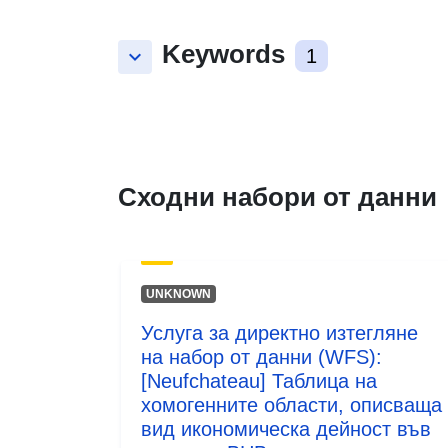
Keywords
keyboard_arrow_down
1
Сходни набори от данни
UNKNOWN
Услуга за директно изтегляне
на набор от данни (WFS):
[Neufchateau] Таблица на
хомогенните области, описваща
вид икономическа дейност във