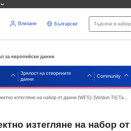
Влизане
Български
л за европейски данни
Зрялост на отворените
Community
данни
Услуга за директно изтегляне на набор от данни (WFS): [Verdun Tri] Таблица на хомогенните области, описваща вид икономическа дейност във връзка с ВНВ. Услуга за директно изтегляне на набор от данни (WFS): [Verdun Tri] Таблица на хомогенните области, описваща вид икономическа дейност във връзка с ВНВ.
ектно изтегляне на набор от