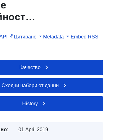
те
йност
тегляне
API
Цитиране
Metadata
Embed
RSS
лица на
.
Качество
Сходни набори от данни
History
но:
01 April 2019