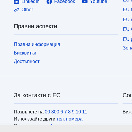
LinkedIn
Facebook
Youtube
EU 
Other
EU r
Правни аспекти
EU 
EU p
Правна информация
Зон
Бисквитки
Достъпност
За контакти с ЕС
Со
Позвънете на
00 800 6 7 8 9 10 11
Виж
Използвайте други
тел. номера
Пишете ни чрез
формуляра за контакти