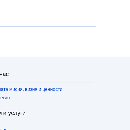
аводнения да се допринесе за разработването
а планове за управление на риска от
аводнения (WRMS). Този набор от данни се
зползва за изготвяне на карти на изложените
роблеми в подходящ мащаб.
нас
ата мисия, визия и ценности
етин
ги услуги
law