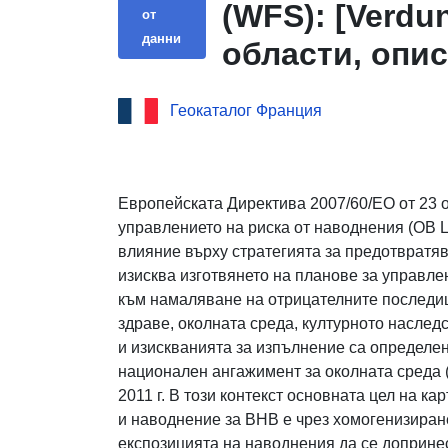
(WFS): [Verdu
от
данни
области, опи
във връзка с 
Геокаталог Франция
на набор от д
хомогенните 
икономическа
Европейската Директива 2007/60/ЕО от 23 о
управлението на риска от наводнения (ОВ L 28
влияние върху стратегията за предотвратя
изисква изготвянето на планове за управле
към намаляване на отрицателните последи
здраве, околната среда, културното наслед
и изискванията за изпълнение са определени
национален ангажимент за околната среда 
2011 г. В този контекст основната цел на к
и наводнение за ВНВ е чрез хомогенизиране
експозицията на наводнения да се доприне