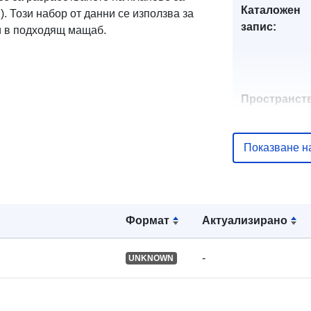
Каталожен
 Този набор от данни се използва за
запис:
и в подходящ мащаб.
Пространст
ресурс:
Показване н
Идентифика
и:
Формат
Актуализирано
uriRef:
-
UNKNOWN