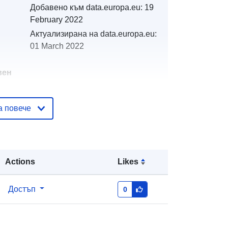
Добавено към data.europa.eu:
19
February 2022
Актуализирана на data.europa.eu:
01 March 2022
вен
а повече
тор
http://catalogue.geo-
ide.developpement-
durable.gouv.fr/service/fr-
120066022-wxs-475fe95f-9295-
4acd-b07b-dde4c7d6a12a
Actions
Likes
http://data.europa.eu/88u/dataset/fr-
Достъп
0
120066022-srv-66b48b85-82c6-
4592-9435-4ec627a16705