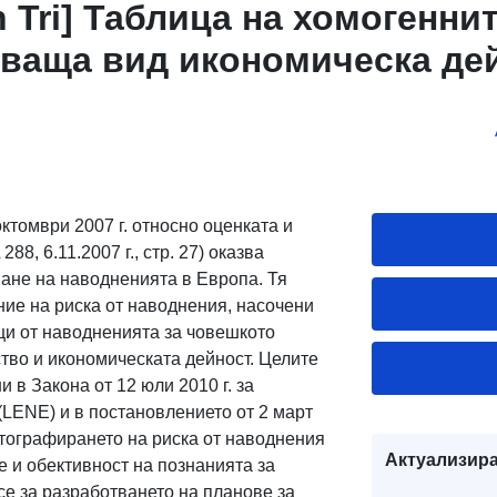
n Tri] Таблица на хомогенни
сваща вид икономическа де
ВНВ. Услуга за директно из
анни (WFS): [Verdun Tri] Таб
области, описваща вид
 дейност във връзка с ВНВ
ктомври 2007 г. относно оценката и
8, 6.11.2007 г., стр. 27) оказва
ване на наводненията в Европа. Тя
ние на риска от наводнения, насочени
ци от наводненията за човешкото
ство и икономическата дейност. Целите
 в Закона от 12 юли 2010 г. за
(LENE) и в постановлението от 2 март
артографирането на риска от наводнения
Актуализира
 и обективност на познанията за
се за разработването на планове за