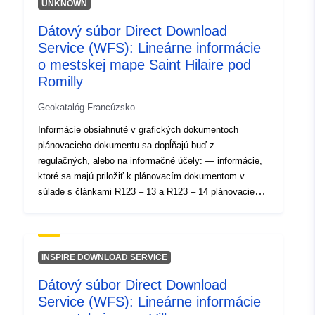
UNKNOWN
120066022-srv-66bc1b2d-ebcf-
4847-8c94-bab814371409
Dátový súbor Direct Download
Service (WFS): Lineárne informácie
Typ:
Zdroj:
o mestskej mape Saint Hilaire pod
http://inspire.ec.europa.eu/metadat
Romilly
codelist/SpatialDataServiceType/d
Geokatalóg Francúzsko
Informácie obsiahnuté v grafických dokumentoch
plánovacieho dokumentu sa dopĺňajú buď z
regulačných, alebo na informačné účely: — informácie,
ktoré sa majú priložiť k plánovacím dokumentom v
súlade s článkami R123 – 13 a R123 – 14 plánovacieho
kódexu, — informácie uvedené v grafických
dokumentoch na informačné účely. — informácie, ktoré
sa majú priložiť k plánovacím dokumentom v súlade s
článkami R123 – 13 a R123 – 14 plánovacieho kódexu,
INSPIRE DOWNLOAD SERVICE
— informácie uvedené v grafických dokumentoch na
Dátový súbor Direct Download
informačné účely.
Service (WFS): Lineárne informácie