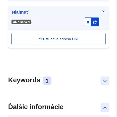
stiahnuť
-
UNKNOWN
0
Prístupová adresa URL
Keywords
1
keyboard_arrow_down
Ďalšie informácie
keyboard_arrow_up