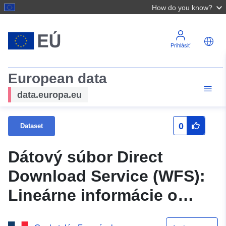
How do you know?
Prihlásiť
European data
data.europa.eu
0
Dataset
Dátový súbor Direct
Download Service (WFS):
Lineárne informácie o
komunálnej mape