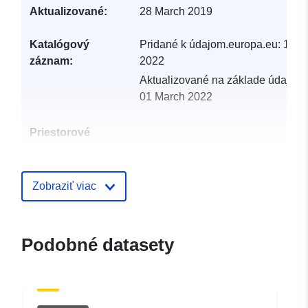
Aktualizované:
28 March 2019
Katalógový
Pridané k údajom.europa.eu:
19 F
záznam:
2022
Aktualizované na základe údajov.
01 March 2022
Priestorové
zdroje:
Identifikátory:
http://catalogue.geo-
Zobraziť viac
ide.developpement-
durable.gouv.fr/service/fr-
120066022-wxs-7d1e8919-
Podobné datasety
1feb-403c-a000-
1be4540056e5
uriRef:
http://data.europa.eu/88u/dataset/fr