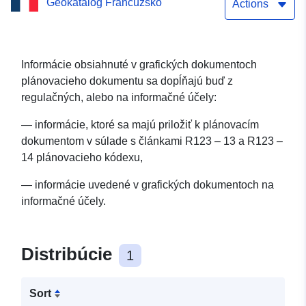
Geokatalóg Francúzsko
Aubeterre Dátový súbor
Actions
Direct Download Service
(WFS): Lineárne
Informácie obsiahnuté v grafických dokumentoch
plánovacieho dokumentu sa dopĺňajú buď z
informácie o komunálnej
regulačných, alebo na informačné účely:
mape Aubeterre
— informácie, ktoré sa majú priložiť k plánovacím
dokumentom v súlade s článkami R123 – 13 a R123 –
14 plánovacieho kódexu,
— informácie uvedené v grafických dokumentoch na
informačné účely.
Distribúcie
1
Sort