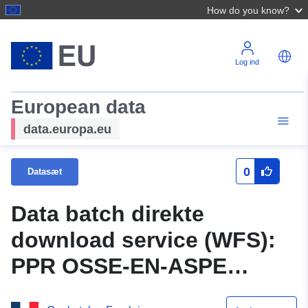
How do you know?
Log ind
European data
data.europa.eu
0
Datasæt
Data batch direkte
download service (WFS):
PPR OSSE-EN-ASPE
(64DDTM19970023) — Plan