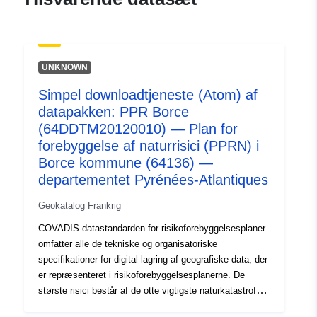
b62f-4f5e-853f-
cc17dab58110
uriRef:
http://data.europa.eu/88u/dataset/fr
UNKNOWN
120066022-srv-66e26c06-2bd2-
4768-af3b-b6f87afee7da
Simpel downloadtjeneste (Atom) af
datapakken: PPR Borce
Type:
Ressource:
(64DDTM20120010) — Plan for
http://inspire.ec.europa.eu/metadat
forebyggelse af naturrisici (PPRN) i
codelist/SpatialDataServiceType/d
Borce kommune (64136) —
departementet Pyrénées-Atlantiques
Geokatalog Frankrig
COVADIS-datastandarden for risikoforebyggelsesplaner
omfatter alle de tekniske og organisatoriske
specifikationer for digital lagring af geografiske data, der
er repræsenteret i risikoforebyggelsesplanerne. De
største risici består af de otte vigtigste naturkatastrofer,
der kan forudses på det nationale område: