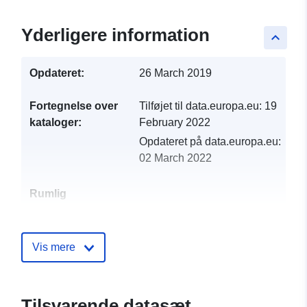
Yderligere information
keyboard_arrow_up
Opdateret:
26 March 2019
Fortegnelse over
Tilføjet til data.europa.eu:
19
kataloger:
February 2022
Opdateret på data.europa.eu:
02 March 2022
Rumlig
ressource:
Identifikatorer:
http://catalogue.geo-
Vis mere
ide.developpement-
durable.gouv.fr/service/fr-
120066022-wxs-7ce719aa-
Tilsvarende datasæt