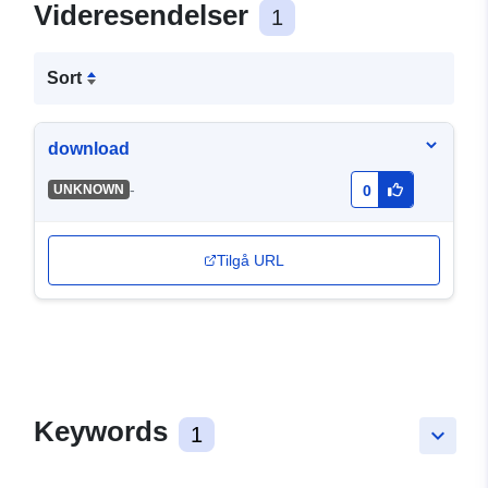
Videresendelser
1
Sort
download
-
UNKNOWN
0
Tilgå URL
Keywords
1
keyboard_arrow_down