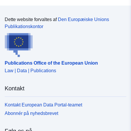
består ikke af en fuldstændig modellering af et dossier
servitutter og stiller krav, der varierer alt efter det
om en risikoforebyggelsesplan. Dette dokuments
risikoniveau, som området er udsat for. Områderne er
anvendelsesområde er begrænset til geografiske data i
repræsenteret i en zoneplan, der dækker hele
Dette website forvaltes af
Den Europæiske Unions
RPP'erne, uanset om de er lovpligtige eller ej. PPR-
undersøgelsesområdet. • Farerne ved risikoens
Publikationskontor
standarden har heller ikke til formål at standardisere
oprindelse er indeholdt i faredokumenter, som kan
kendskabet til farer. Udfordringen består i at få en
indsættes i præsentationsrapporten eller vedføjes som
beskrivelse af en ensartet lagring af PPR's geografiske
bilag til RPP. Disse dokumenter anvendes til at
data, da disse data er af interesse for flere erhverv i
kortlægge de forskellige intensitetsniveauer for hver
landbrugsministerierne på den ene side og økologi og
fare, der indgår i risikoforebyggelsesplanen. • De
bæredygtig udvikling på den anden side.
Publications Office of the European Union
spørgsmål, der blev identificeret under udarbejdelsen af
Law | Data | Publications
RPP, kan også vedlægges det godkendte dokument i
form af kort. Disse ligheder mellem de forskellige typer
PPR og ønsket om at opnå en god standardisering af
Kontakt
PPR-data har fået COVADIS til at vælge en enkelt
datastandard, der er tilstrækkelig generisk til at håndtere
de forskellige typer risikoforebyggelsesplaner (PPRN's
Kontakt European Data Portal-teamet
planer for forebyggelse af naturlige risici, teknologiske
Abonnér på nyhedsbrevet
risikoforebyggelsesplaner PPRT). Denne datastandard
består ikke af en fuldstændig modellering af et dossier
om en risikoforebyggelsesplan. Dette dokuments
Følg os på