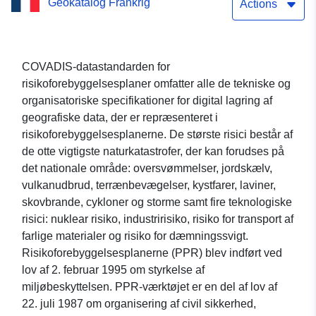
Geokatalog Frankrig
for forebyggelse af
Actions
naturrisici (PPRN) i
kommunen OSSE-EN-
COVADIS-datastandarden for
risikoforebyggelsesplaner omfatter alle de tekniske og
ASPE (64433) —
organisatoriske specifikationer for digital lagring af
departementet Pyrénées-
geografiske data, der er repræsenteret i
risikoforebyggelsesplanerne. De største risici består af
Atlantiques
de otte vigtigste naturkatastrofer, der kan forudses på
det nationale område: oversvømmelser, jordskælv,
vulkanudbrud, terrænbevægelser, kystfarer, laviner,
skovbrande, cykloner og storme samt fire teknologiske
risici: nuklear risiko, industririsiko, risiko for transport af
farlige materialer og risiko for dæmningssvigt.
Risikoforebyggelsesplanerne (PPR) blev indført ved
lov af 2. februar 1995 om styrkelse af
miljøbeskyttelsen. PPR-værktøjet er en del af lov af
22. juli 1987 om organisering af civil sikkerhed,