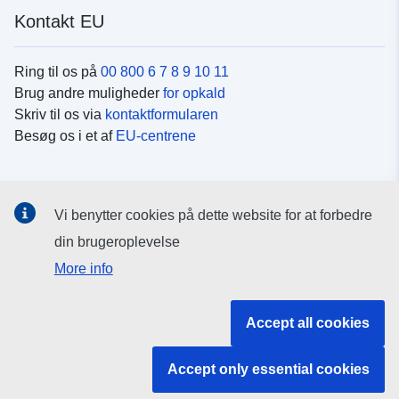
Kontakt EU
Ring til os på
00 800 6 7 8 9 10 11
Brug andre muligheder
for opkald
Skriv til os via
kontaktformularen
Besøg os i et af
EU-centrene
Sociale medier
Vi benytter cookies på dette website for at forbedre
Søg efter EU's sider på
sociale medier
din brugeroplevelse
More info
EU-institutioner og -organer
Accept all cookies
Søg efter alle EU-institutioner og -organer
Accept only essential cookies