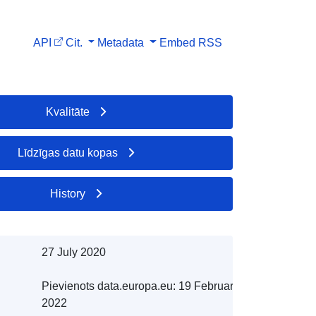
API
Cit.
Metadata
Embed
RSS
Kvalitāte
Līdzīgas datu kopas
History
27 July 2020
Pievienots data.europa.eu:
19 February
2022