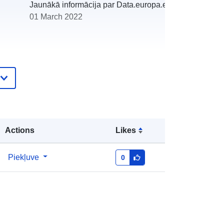
Jaunākā informācija par Data.europa.eu:
01 March 2022
http://catalogue.geo-
ide.developpement-
durable.gouv.fr/service/fr-
120066022-atom-b30f9578-5ae4-
4866-9bd0-76c48e328bc4
Actions
Likes
http://data.europa.eu/88u/dataset/fr-
Piekļuve
0
120066022-srv-6e61b55f-f880-
49b3-ada4-c3f2f7d73061
Avoti:
http://inspire.ec.europa.eu/metadata-
codelist/SpatialDataServiceType/do