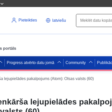
Pieteikties
latviešu
s portāls
Progress atvērto datu jomā
Community
Publikāc
a lejupielādes pakalpojums (Atom): Oīsas valsts (60)
enkārša lejupielādes pakalp
valsts (60)