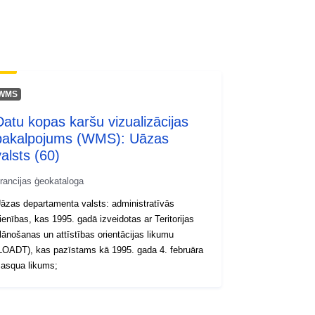
wnlo...
WMS
Datu kopas karšu vizualizācijas
pakalpojums (WMS): Uāzas
valsts (60)
rancijas ģeokataloga
āzas departamenta valsts: administratīvās
ienības, kas 1995. gadā izveidotas ar Teritorijas
lānošanas un attīstības orientācijas likumu
LOADT), kas pazīstams kā 1995. gada 4. februāra
asqua likums;