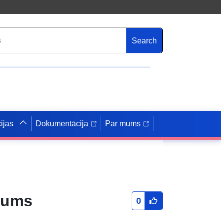
Search
ijas
Dokumentācija
Par mums
ojums
0