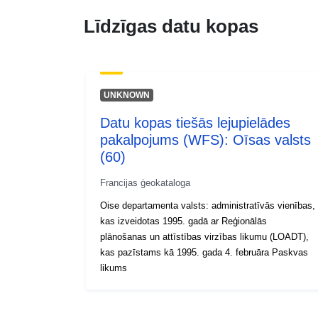
Līdzīgas datu kopas
UNKNOWN
Datu kopas tiešās lejupielādes
pakalpojums (WFS): Oīsas valsts
(60)
Francijas ģeokataloga
Oise departamenta valsts: administratīvās vienības,
kas izveidotas 1995. gadā ar Reģionālās
plānošanas un attīstības virzības likumu (LOADT),
kas pazīstams kā 1995. gada 4. februāra Paskvas
likums