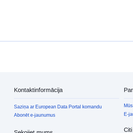
Kontaktinformācija
Pa
Mūsu
Saziņa ar European Data Portal komandu
E-j
Abonēt e-jaunumus
Cit
Sekojiet mums