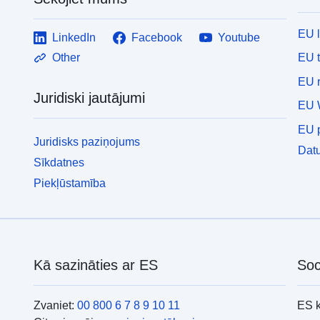
EU 
LinkedIn
Facebook
Youtube
EU 
Other
EU r
Juridiski jautājumi
EU 
EU p
Juridisks paziņojums
Datu
Sīkdatnes
Piekļūstamība
Kā sazināties ar ES
Soc
Zvaniet:
00 800 6 7 8 9 10 11
ES 