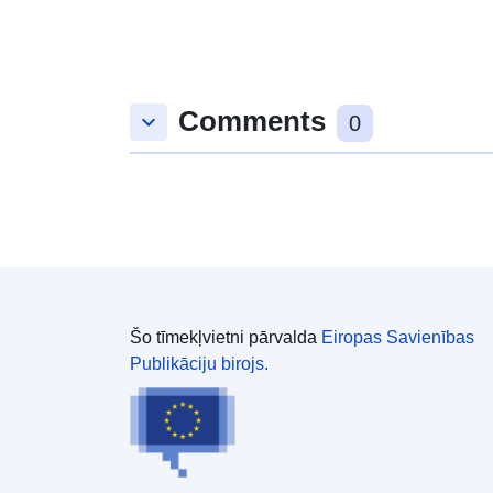
Comments
keyboard_arrow_down
0
Šo tīmekļvietni pārvalda
Eiropas Savienības
Publikāciju birojs.