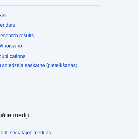
law
tenders
esearch results
Whoiswho
ublications
 sniedzēja saskarne (pieteikšanās)
iālie mediji
konti
sociālajos medijos