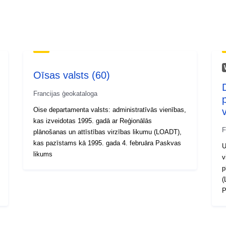
Oīsas valsts (60)
Francijas ģeokataloga
Oise departamenta valsts: administratīvās vienības,
kas izveidotas 1995. gadā ar Reģionālās
F
plānošanas un attīstības virzības likumu (LOADT),
kas pazīstams kā 1995. gada 4. februāra Paskvas
U
likums
v
p
(
P