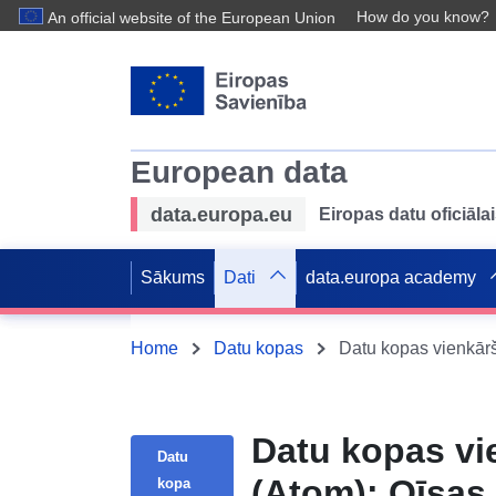
How do you know?
An official website of the European Union
European data
data.europa.eu
Eiropas datu oficiālai
Sākums
Dati
data.europa academy
Home
Datu kopas
Datu kopas vienkārš
Datu kopas vi
Datu
(Atom): Oīsas 
kopa