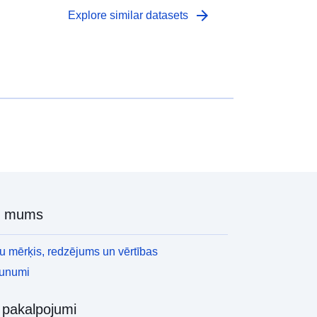
arrow_forward
Explore similar datasets
r mums
 mērķis, redzējums un vērtības
aunumi
i pakalpojumi