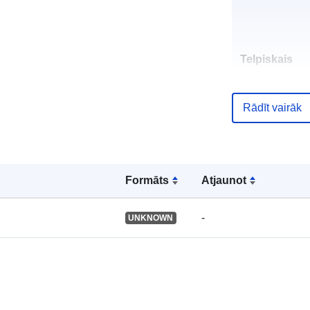
Telpiskais
resurss:
Rādīt vairāk
Identifikatori:
Formāts
Atjaunot
uriRef:
-
UNKNOWN
Tips: