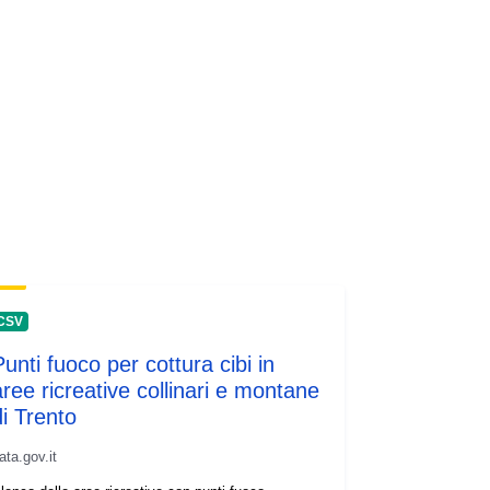
Recurso:
http://inspire.ec.europa.eu/metadata-
codelist/SpatialDataServiceType/vie
w
CSV
Punti fuoco per cottura cibi in
aree ricreative collinari e montane
di Trento
ata.gov.it