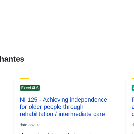
Tipo:
hantes
Excel XLS
NI 125 - Achieving independence
for older people through
rehabilitation / intermediate care
data.gov.uk
d