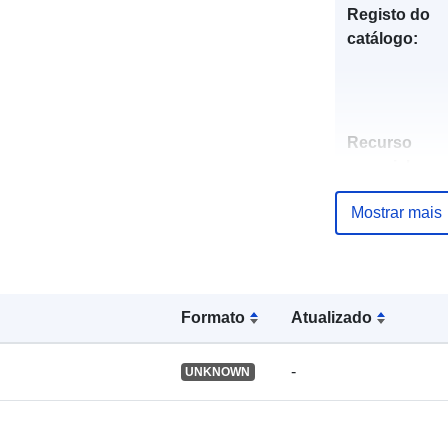
Registo do
catálogo:
Recurso
espacial:
Mostrar mais
Identificador
Formato
Atualizado
uriRef:
-
UNKNOWN