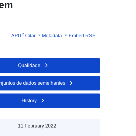
 em
API
Citar
Metadata
Embed
RSS
Qualidade
njuntos de dados semelhantes
History
11 February 2022