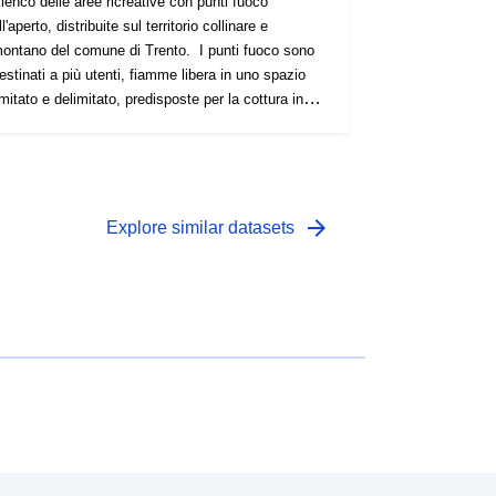
lenco delle aree ricreative con punti fuoco
ll'aperto, distribuite sul territorio collinare e
ontano del comune di Trento. I punti fuoco sono
estinati a più utenti, fiamme libera in uno spazio
imitato e delimitato, predisposte per la cottura in
icurezza dei cibi. E' vietato accendere fuochi al di
uori di esse. Il dataset è aggiornato al dicembre
4 e sarà aggiornato in modo irregolare nel caso
n cui lo stato dei luoghi subisca delle modifiche.
arrow_forward
Explore similar datasets