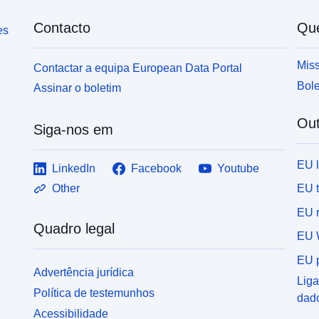
Contacto
Qu
es
Miss
Contactar a equipa European Data Portal
Bole
Assinar o boletim
Out
Siga-nos em
EU 
LinkedIn
Facebook
Youtube
EU 
Other
EU r
Quadro legal
EU 
EU p
Advertência jurídica
Liga
Política de testemunhos
dad
Acessibilidade