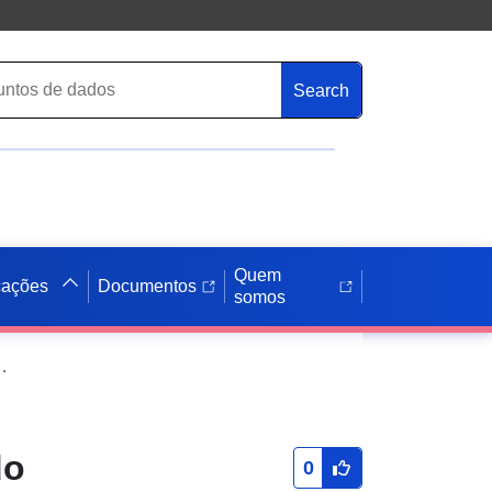
Search
Quem
cações
Documentos
somos
ados: Terreno de campismo em Córsega do Sul
do
0