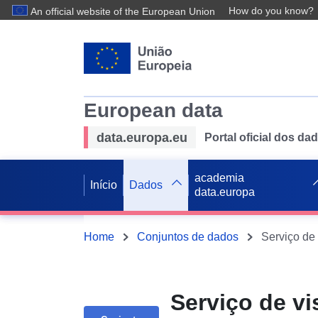
How do you know?
An official website of the European Union
European data
data.europa.eu
Portal oficial dos d
academia
Início
Dados
data.europa
Home
Conjuntos de dados
Serviço de v