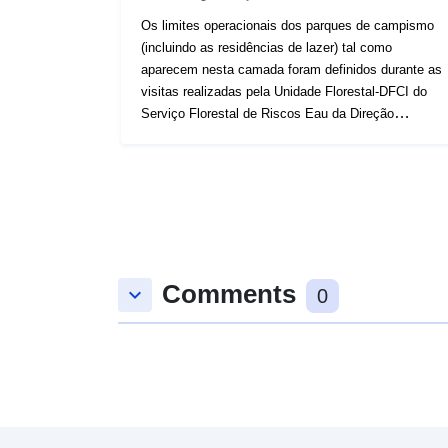
Os limites operacionais dos parques de campismo
(incluindo as residências de lazer) tal como
aparecem nesta camada foram definidos durante as
visitas realizadas pela Unidade Florestal-DFCI do
Serviço Florestal de Riscos Eau da Direção
Departamental dos Territórios da Córsega
Meridional. As visitas são realizadas no contexto do
cumprimento das «obrigações legais de
compensação» estabelecidas no Código Florestal
(em especial o artigo L134-6).
Comments
keyboard_arrow_down
0