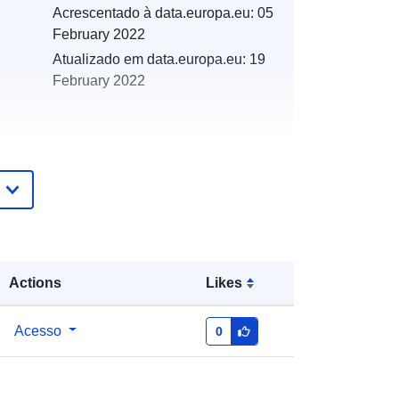
Acrescentado à data.europa.eu:
05
February 2022
Atualizado em data.europa.eu:
19
February 2022
es:
http://catalogue.geo-
ide.developpement-
durable.gouv.fr/service/fr-
120066022-wxs-c07f9a35-4356-
43c8-ac4a-522b19c3ca6e
Actions
Likes
http://data.europa.eu/88u/dataset/fr-
Acesso
0
120066022-srv-6e6f3d3d-e2b4-
4d7c-a0c7-40137c91b990