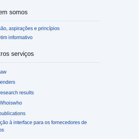
em somos
ão, aspirações e princípios
tim informativo
ros serviços
law
tenders
esearch results
Whoiswho
ublications
ção à interface para os fornecedores de
os