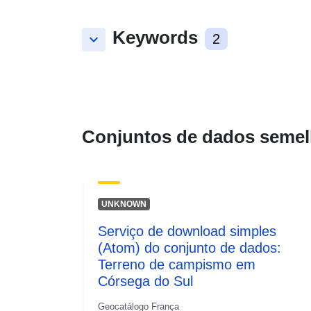
Keywords
keyboard_arrow_down
2
Conjuntos de dados semel
UNKNOWN
Serviço de download simples
(Atom) do conjunto de dados:
Terreno de campismo em
Córsega do Sul
Geocatálogo França