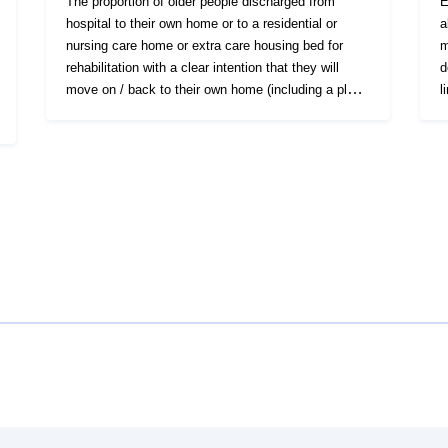
The proportion of older people discharged from
E
hospital to their own home or to a residential or
a
nursing care home or extra care housing bed for
m
rehabilitation with a clear intention that they will
d
move on / back to their own home (including a place
l
in extra care housing or an adult placement scheme
s
setting) who are at home or in extra care housing or
f
an adult placement scheme setting three months
202
after the date of their discharge from hospital.
i