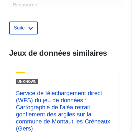
Ressource
spatiale:
Identificateurs:
http://catalogue.geo-
Suite
ide.developpement-
durable.gouv.fr/service/fr-
120066022-atom-3d9c8046-
Jeux de données similaires
8f96-47fb-b827-
c2806e285ebb
uriRef:
http://data.europa.eu/88u/dataset/fr
UNKNOWN
120066022-srv-6e72954c-6821-
4376-8bbe-c7f9dc337d30
Service de téléchargement direct
(WFS) du jeu de données :
Type:
Ressource:
Cartographie de l'aléa retrait
http://inspire.ec.europa.eu/metadat
gonflement des argiles sur la
codelist/ResourceType/services
commune de Montaut-les-Créneaux
(Gers)