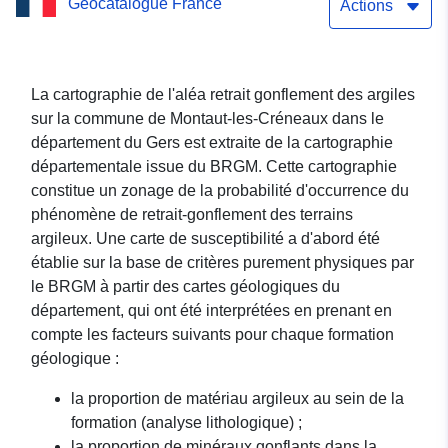
Geocatalogue France
des argiles sur la
Actions
commune de Montaut-les-
Créneaux (Gers)
La cartographie de l'aléa retrait gonflement des argiles
sur la commune de Montaut-les-Créneaux dans le
département du Gers est extraite de la cartographie
départementale issue du BRGM. Cette cartographie
constitue un zonage de la probabilité d'occurrence du
phénomène de retrait-gonflement des terrains
argileux. Une carte de susceptibilité a d'abord été
établie sur la base de critères purement physiques par
le BRGM à partir des cartes géologiques du
département, qui ont été interprétées en prenant en
compte les facteurs suivants pour chaque formation
géologique :
la proportion de matériau argileux au sein de la
formation (analyse lithologique) ;
la proportion de minéraux gonflants dans la