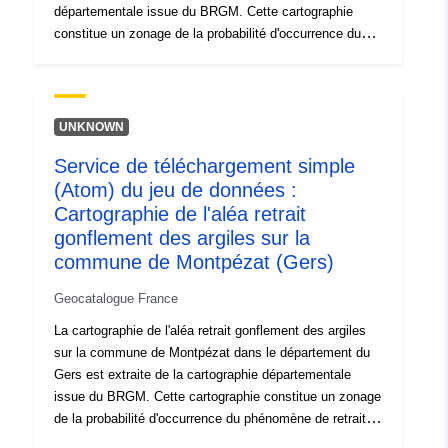
de sinistres retrait gonflement, rapportée à 100 km2 de
départementale issue du BRGM. Cette cartographie
surface d'affleurement réellement urbanisée.
constitue un zonage de la probabilité d'occurrence du
phénomène de retrait-gonflement des terrains argileux.
Une carte de susceptibilité a d'abord été établie sur la
base de critères purement physiques par le BRGM à
partir des cartes géologiques du département, qui ont
UNKNOWN
été interprétées en prenant en compte les facteurs
Service de téléchargement simple
suivants pour chaque formation géologique : - la
(Atom) du jeu de données :
proportion de matériau argileux au sein de la formation
(analyse lithologique) ; - la proportion de minéraux
Cartographie de l'aléa retrait
gonflants dans la phase argileuse (composition
gonflement des argiles sur la
minéralogique) ; - le comportement géotechnique du
commune de Montpézat (Gers)
matériau. Pour chacune des formations argileuses
identifiées, le niveau d’aléa est en définitive la résultante
Geocatalogue France
du niveau de susceptibilité ainsi obtenu avec la densité
La cartographie de l'aléa retrait gonflement des argiles
de sinistres retrait gonflement, rapportée à 100 km2 de
sur la commune de Montpézat dans le département du
surface d'affleurement réellement urbanisée.
Gers est extraite de la cartographie départementale
issue du BRGM. Cette cartographie constitue un zonage
de la probabilité d'occurrence du phénomène de retrait-
gonflement des terrains argileux. Une carte de