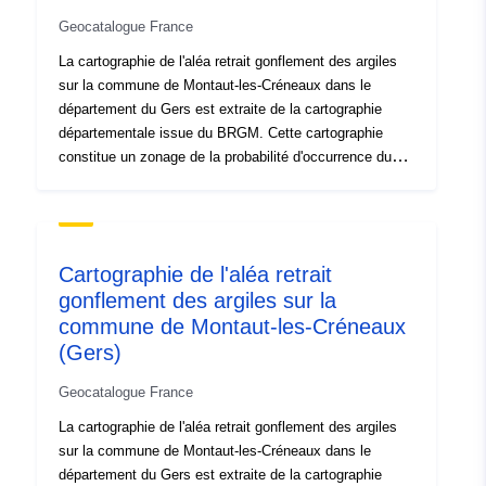
Geocatalogue France
La cartographie de l'aléa retrait gonflement des argiles
sur la commune de Montaut-les-Créneaux dans le
département du Gers est extraite de la cartographie
départementale issue du BRGM. Cette cartographie
constitue un zonage de la probabilité d'occurrence du
phénomène de retrait-gonflement des terrains argileux.
Une carte de susceptibilité a d'abord été établie sur la
base de critères purement physiques par le BRGM à
partir des cartes géologiques du département, qui ont
Cartographie de l'aléa retrait
été interprétées en prenant en compte les facteurs
gonflement des argiles sur la
suivants pour chaque formation géologique : - la
commune de Montaut-les-Créneaux
proportion de matériau argileux au sein de la formation
(analyse lithologique) ; - la proportion de minéraux
(Gers)
gonflants dans la phase argileuse (composition
Geocatalogue France
minéralogique) ; - le comportement géotechnique du
matériau. Pour chacune des formations argileuses
La cartographie de l'aléa retrait gonflement des argiles
identifiées, le niveau d’aléa est en définitive la résultante
sur la commune de Montaut-les-Créneaux dans le
du niveau de susceptibilité ainsi obtenu avec la densité
département du Gers est extraite de la cartographie