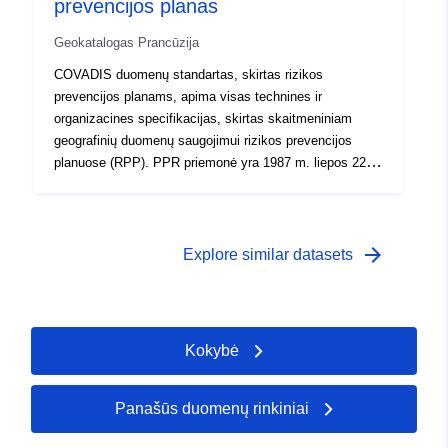
prevencijos planas
Geokatalogas Prancūzija
COVADIS duomenų standartas, skirtas rizikos
prevencijos planams, apima visas technines ir
organizacines specifikacijas, skirtas skaitmeniniam
geografinių duomenų saugojimui rizikos prevencijos
planuose (RPP). PPR priemonė yra 1987 m. liepos 22 d.
Civilinio saugumo organizavimo, miškų apsaugos nuo
gaisro ir didelių pavojų prevencijos įstatymo dalis. Už
RPP kūrimą atsako valstybė. Sprendimą priima
prefektas.
arrow_forward
Explore similar datasets
Kokybė
Panašūs duomenų rinkiniai