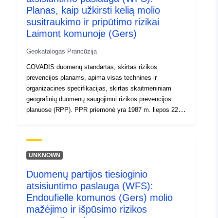
Planas, kaip užkirsti kelią molio
susitraukimo ir pripūtimo rizikai
Laimont komunoje (Gers)
Geokatalogas Prancūzija
COVADIS duomenų standartas, skirtas rizikos
prevencijos planams, apima visas technines ir
organizacines specifikacijas, skirtas skaitmeniniam
geografinių duomenų saugojimui rizikos prevencijos
planuose (RPP). PPR priemonė yra 1987 m. liepos 22 d.
Civilinio saugumo organizavimo, miškų apsaugos nuo
gaisro ir didelių pavojų prevencijos įstatymo dalis. Už
RPP kūrimą atsako valstybė. Sprendimą priima
prefektas.
UNKNOWN
Duomenų partijos tiesioginio
atsisiuntimo paslauga (WFS):
Endoufielle komunos (Gers) molio
mažėjimo ir išpūsimo rizikos