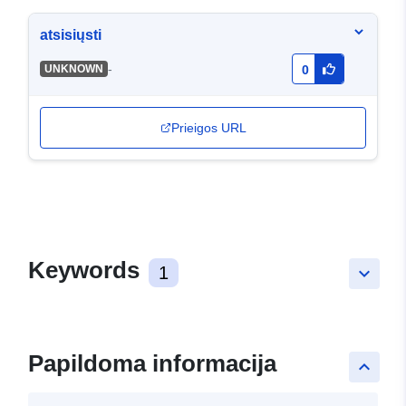
atsisiųsti
-
UNKNOWN
0
Prieigos URL
Keywords
1
keyboard_arrow_down
Papildoma informacija
keyboard_arrow_up