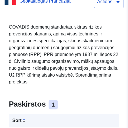
Geokatalogas Prancūzija
molio susitraukimo ir
Actions
pripūtimo rizikos
prevencijos planas
COVADIS duomenų standartas, skirtas rizikos
prevencijos planams, apima visas technines ir
organizacines specifikacijas, skirtas skaitmeniniam
geografinių duomenų saugojimui rizikos prevencijos
planuose (RPP). PPR priemonė yra 1987 m. liepos 22
d. Civilinio saugumo organizavimo, miškų apsaugos
nuo gaisro ir didelių pavojų prevencijos įstatymo dalis.
Už RPP kūrimą atsako valstybė. Sprendimą priima
prefektas.
Paskirstos
1
Sort