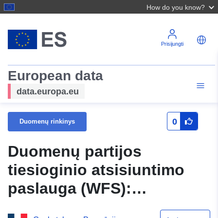
How do you know?
Prisijungti
European data
data.europa.eu
0
Duomenų rinkinys
Duomenų partijos
tiesioginio atsisiuntimo
paslauga (WFS):
Montirono komunos (Gers)