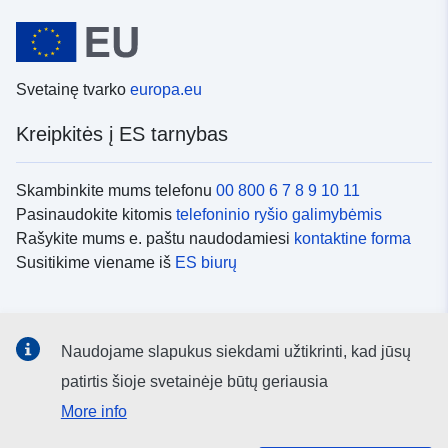
Svetainę tvarko
europa.eu
Kreipkitės į ES tarnybas
Skambinkite mums telefonu
00 800 6 7 8 9 10 11
Pasinaudokite kitomis
telefoninio ryšio galimybėmis
Rašykite mums e. paštu naudodamiesi
kontaktine forma
Susitikime viename iš
ES biurų
Socialiniai tinklai
Naudojame slapukus siekdami užtikrinti, kad jūsų
ES
socialinių tinklų kanalai
patirtis šioje svetainėje būtų geriausia
More info