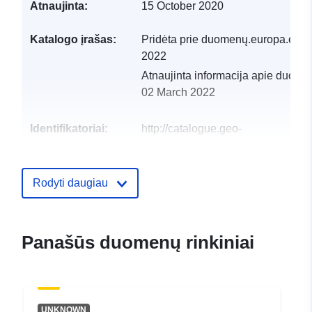
Atnaujinta:
15 October 2020
Katalogo įrašas:
Pridėta prie duomenų.europa.eu:
1
2022
Atnaujinta informacija apie duome
02 March 2022
Identifikatoriai:
http://catalogue.geo-
ide.developpement-
durable.gouv.fr/service/fr-
120066022-wxs-cfd481ab-
Rodyti daugiau
8136-40ec-b282-
e3a42cb77e73
Panašūs duomenų rinkiniai
uriRef:
http://data.europa.eu/88u/dataset/fr
120066022-srv-6e744413-31ab-
4f24-a46b-760165d0dbfd
UNKNOWN