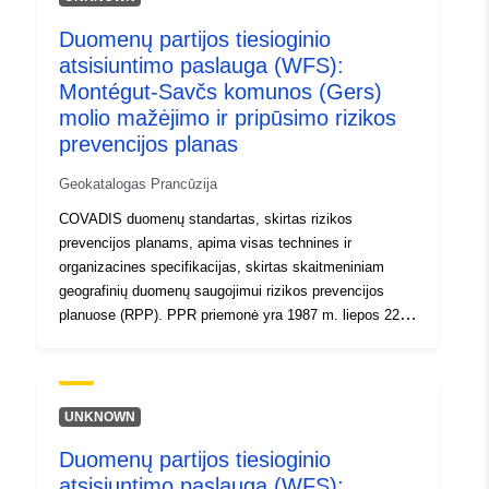
Rūšis:
Išteklius:
http://inspire.ec.europa.eu/metadat
Duomenų partijos tiesioginio
codelist/ResourceType/services
atsisiuntimo paslauga (WFS):
Montégut-Savčs komunos (Gers)
molio mažėjimo ir pripūsimo rizikos
prevencijos planas
Geokatalogas Prancūzija
COVADIS duomenų standartas, skirtas rizikos
prevencijos planams, apima visas technines ir
organizacines specifikacijas, skirtas skaitmeniniam
geografinių duomenų saugojimui rizikos prevencijos
planuose (RPP). PPR priemonė yra 1987 m. liepos 22 d.
Civilinio saugumo organizavimo, miškų apsaugos nuo
gaisro ir didelių pavojų prevencijos įstatymo dalis. Už
RPP kūrimą atsako valstybė. Sprendimą priima
prefektas.
UNKNOWN
Duomenų partijos tiesioginio
atsisiuntimo paslauga (WFS):