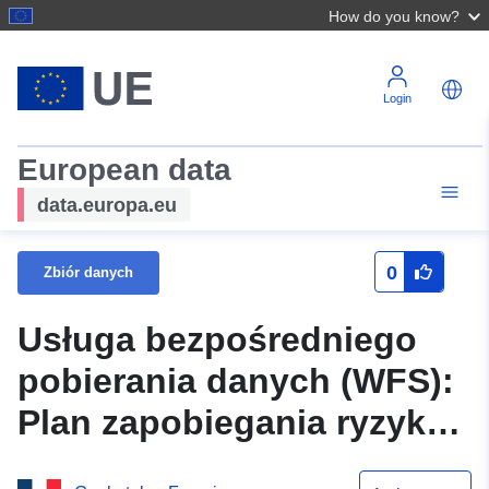
How do you know?
Login
European data
data.europa.eu
0
Zbiór danych
Usługa bezpośredniego
pobierania danych (WFS):
Plan zapobiegania ryzyku
kurczenia się i