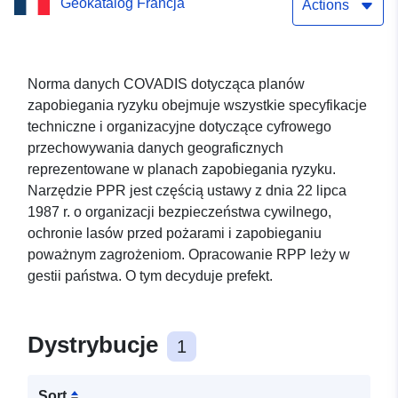
Geokatalog Francja
napompowania glin w
Actions
gminie Montiron (Gers)
Norma danych COVADIS dotycząca planów
zapobiegania ryzyku obejmuje wszystkie specyfikacje
techniczne i organizacyjne dotyczące cyfrowego
przechowywania danych geograficznych
reprezentowane w planach zapobiegania ryzyku.
Narzędzie PPR jest częścią ustawy z dnia 22 lipca
1987 r. o organizacji bezpieczeństwa cywilnego,
ochronie lasów przed pożarami i zapobieganiu
poważnym zagrożeniom. Opracowanie RPP leży w
gestii państwa. O tym decyduje prefekt.
Dystrybucje
1
Sort