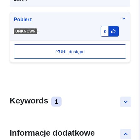
Pobierz
-
UNKNOWN
0
URL dostępu
Keywords
1
keyboard_arrow_down
Informacje dodatkowe
keyboard_arrow_up