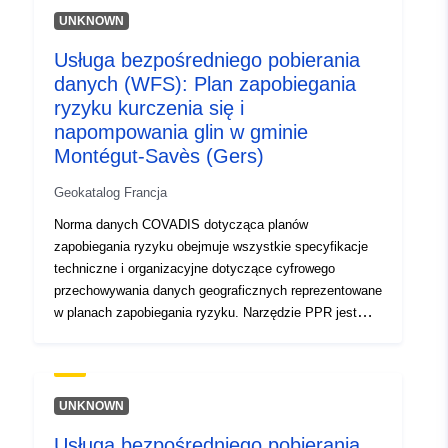
UNKNOWN
Typ:
Zasób:
http://inspire.ec.europa.eu/metadat
Usługa bezpośredniego pobierania
codelist/ResourceType/services
danych (WFS): Plan zapobiegania
ryzyku kurczenia się i
napompowania glin w gminie
Montégut-Savès (Gers)
Geokatalog Francja
Norma danych COVADIS dotycząca planów
zapobiegania ryzyku obejmuje wszystkie specyfikacje
techniczne i organizacyjne dotyczące cyfrowego
przechowywania danych geograficznych reprezentowane
w planach zapobiegania ryzyku. Narzędzie PPR jest
częścią ustawy z dnia 22 lipca 1987 r. o organizacji
bezpieczeństwa cywilnego, ochronie lasów przed
pożarami i zapobieganiu poważnym zagrożeniom.
Opracowanie RPP leży w gestii państwa. O tym
UNKNOWN
decyduje prefekt.
Usługa bezpośredniego pobierania