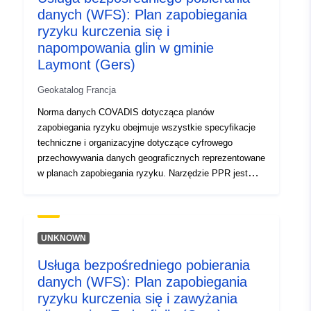
danych (WFS): Plan zapobiegania
ryzyku kurczenia się i
napompowania glin w gminie
Laymont (Gers)
Geokatalog Francja
Norma danych COVADIS dotycząca planów
zapobiegania ryzyku obejmuje wszystkie specyfikacje
techniczne i organizacyjne dotyczące cyfrowego
przechowywania danych geograficznych reprezentowane
w planach zapobiegania ryzyku. Narzędzie PPR jest
częścią ustawy z dnia 22 lipca 1987 r. o organizacji
bezpieczeństwa cywilnego, ochronie lasów przed
pożarami i zapobieganiu poważnym zagrożeniom.
Opracowanie RPP leży w gestii państwa. O tym
UNKNOWN
decyduje prefekt.
Usługa bezpośredniego pobierania
danych (WFS): Plan zapobiegania
ryzyku kurczenia się i zawyżania