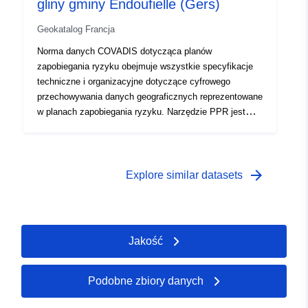
gliny gminy Endoufielle (Gers)
Geokatalog Francja
Norma danych COVADIS dotycząca planów
zapobiegania ryzyku obejmuje wszystkie specyfikacje
techniczne i organizacyjne dotyczące cyfrowego
przechowywania danych geograficznych reprezentowane
w planach zapobiegania ryzyku. Narzędzie PPR jest
częścią ustawy z dnia 22 lipca 1987 r. o organizacji
bezpieczeństwa cywilnego, ochronie lasów przed
pożarami i zapobieganiu poważnym zagrożeniom.
Opracowanie RPP leży w gestii państwa. O tym
arrow_forward
Explore similar datasets
decyduje prefekt.
Jakość
Podobne zbiory danych