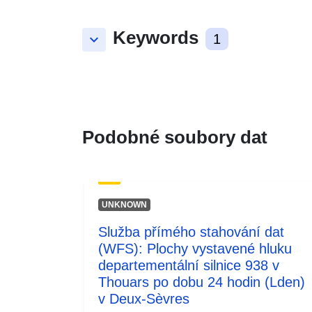
Keywords
keyboard_arrow_down
1
Podobné soubory dat
UNKNOWN
Služba přímého stahování dat
(WFS): Plochy vystavené hluku
departementální silnice 938 v
Thouars po dobu 24 hodin (Lden)
v Deux-Sèvres