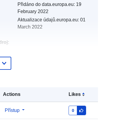
Přidáno do data.europa.eu:
19
February 2022
Aktualizace údajů.europa.eu:
01
March 2022
roj:
:
http://catalogue.geo-
ide.developpement-
durable.gouv.fr/service/fr-
120066022-wxs-8b27800a-7ebe-
4b1f-87fd-fe60264fc4b5
Actions
Likes
http://data.europa.eu/88u/dataset/fr-
120066022-srv-6e862117-06c3-
Přístup
0
47eb-93ca-eb97858fc020
Datový zdroj: