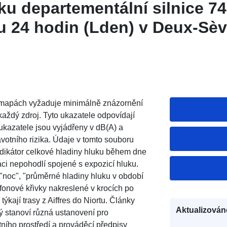
ku departementální silnice 74
u 24 hodin (Lden) v Deux-Sèv
 mapách vyžaduje minimálně znázornění
aždý zdroj. Tyto ukazatele odpovídají
kazatele jsou vyjádřeny v dB(A) a
otního rizika. Údaje v tomto souboru
indikátor celkové hladiny hluku během dne
kaci nepohodlí spojené s expozicí hluku.
 "noc", "průměrné hladiny hluku v období
fonové křivky nakreslené v krocích po
ýkají trasy z Aiffres do Niortu. Články
Aktualizován
ý stanoví různá ustanovení pro
tního prostředí a prováděcí předpisy