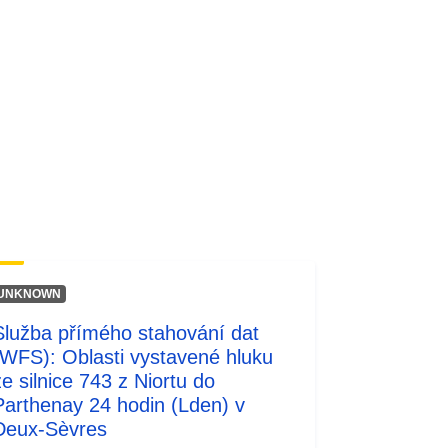
http://inspire.ec.europa.eu/metadata-
codelist/SpatialDataServiceType/do
wnlo...
UNKNOWN
Služba přímého stahování dat
(WFS): Oblasti vystavené hluku
ze silnice 743 z Niortu do
Parthenay 24 hodin (Lden) v
Deux-Sèvres