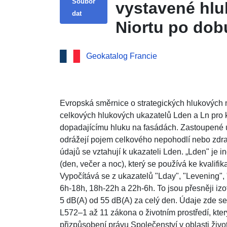
Soubor
vystavené hlu
dat
Niortu po dob
Geokatalog Francie
Evropská směrnice o strategických hlukových
celkových hlukových ukazatelů Lden a Ln pro k
dopadajícímu hluku na fasádách. Zastoupené u
odrážejí pojem celkového nepohodlí nebo zdrav
údajů se vztahují k ukazateli Lden. „Lden" je 
(den, večer a noc), který se používá ke kvalifi
Vypočítává se z ukazatelů "Lday", "Levening",
6h-18h, 18h-22h a 22h-6h. To jsou přesněji izo
5 dB(A) od 55 dB(A) za celý den. Údaje zde se t
L572–1 až 11 zákona o životním prostředí, kter
přizpůsobení právu Společenství v oblasti živo