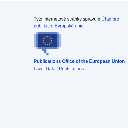
prostředí a prováděcí předpisy (vyhláška č. 2006–
361 ze dne 24. března 2006, vyhláška ze dne 4.
dubna 2006 a oběžník ze dne 7. června 2007 o
Tyto internetové stránky spravuje
Úřad pro
vypracování hlukových map a plánů prevence hluku
publikace Evropské unie
ve venkovním prostředí), stanoví ukazatele, metody
výpočtu a výsledky Čekám na tebe.Údaje pro tuto
část byly shromážděny v souladu s těmito texty.
Tyto ukazatele odpovídají dopadajícímu hluku na
fasádách. Zastoupené ukazatele jsou vyjádřeny v
Publications Office of the European Union
dB(A) a odrážejí pojem celkového nepohodlí nebo
zdravotního rizika. Údaje v tomto souboru údajů se
Law | Data | Publications
vztahují k ukazateli Lden. „Lden" je indikátor
celkové hladiny hluku během dne (den, večer a
noc), který se používá ke kvalifikaci nepohodlí
spojené s expozicí hluku. Vypočítává se z
ukazatelů "Lday", "Levening", "noc", "průměrné
hladiny hluku v období 6h-18h, 18h-22h a 22h-6h. To
jsou přesněji izofonové křivky nakreslené v krocích
po 5 dB(A) od 55 dB(A) za celý den. Údaje zde se
týkají Helensburgh Boulevard v Thouars v Deux-