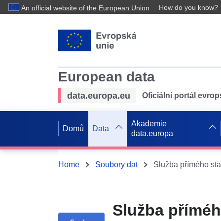
How do you know?
An official website of the European Union
European data
data.europa.eu
Oficiální portál evro
Akademie
Domů
Data
data.europa
Home
Soubory dat
Služba příméh