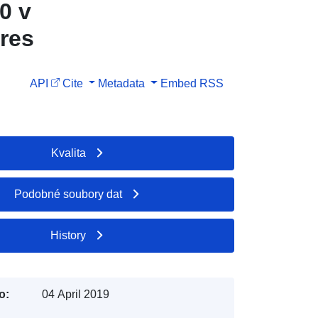
0 v
res
API
Cite
Metadata
Embed
RSS
Kvalita
Podobné soubory dat
History
o:
04 April 2019