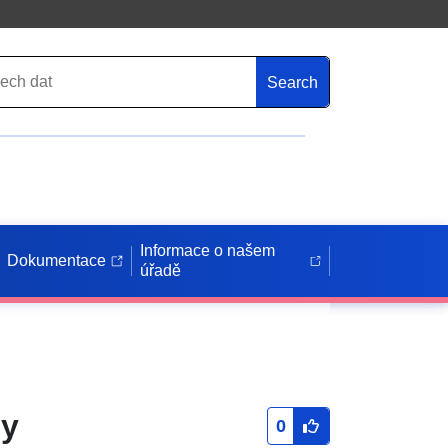
Search
Informace o našem
Dokumentace
úřadě
hy
0