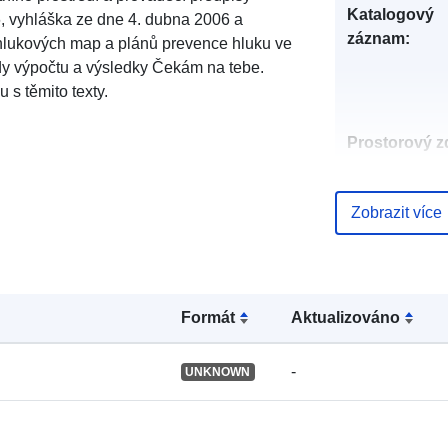
Katalogový
, vyhláška ze dne 4. dubna 2006 a
záznam:
hlukových map a plánů prevence hluku ve
dy výpočtu a výsledky Čekám na tebe.
 s těmito texty.
Prostorový zd
Identifikátory
Zobrazit více
Formát
Aktualizováno
uriRef:
-
UNKNOWN
Typ: