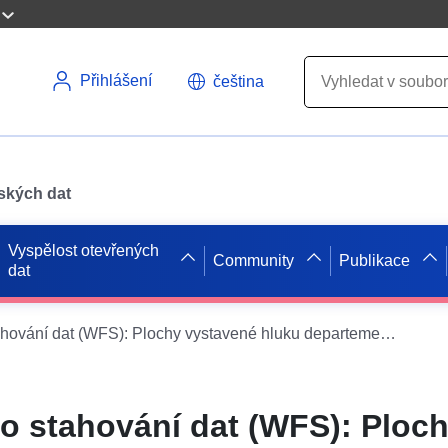
Přihlášení
čeština
pských dat
Vyspělost otevřených
Community
Publikace
dat
Služba přímého stahování dat (WFS): Plochy vystavené hluku departementální silnice 740 v Niortu po dobu 24 hodin (Lden) v Deux-Sèvres
o stahování dat (WFS): Ploc