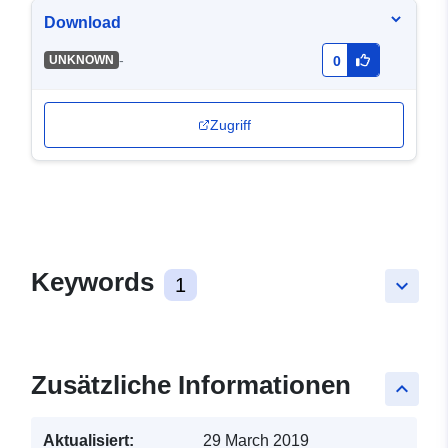
Download
-
UNKNOWN
0
Zugriff
Keywords
1
keyboard_arrow_down
Zusätzliche Informationen
keyboard_arrow_up
Aktualisiert:
29 March 2019