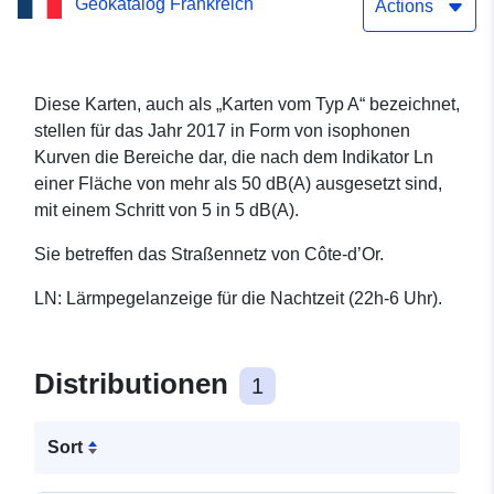
Geokatalog Frankreich
(Nacht) für das
Actions
Straßennetz von Côte-d’Or
Diese Karten, auch als „Karten vom Typ A“ bezeichnet,
stellen für das Jahr 2017 in Form von isophonen
Kurven die Bereiche dar, die nach dem Indikator Ln
einer Fläche von mehr als 50 dB(A) ausgesetzt sind,
mit einem Schritt von 5 in 5 dB(A).
Sie betreffen das Straßennetz von Côte-d’Or.
LN: Lärmpegelanzeige für die Nachtzeit (22h-6 Uhr).
Distributionen
1
Sort