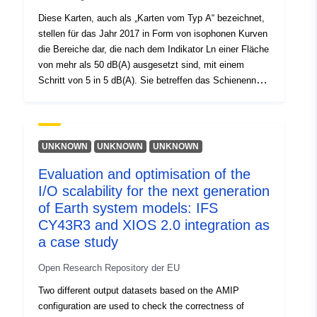
Diese Karten, auch als „Karten vom Typ A“ bezeichnet,
stellen für das Jahr 2017 in Form von isophonen Kurven
die Bereiche dar, die nach dem Indikator Ln einer Fläche
von mehr als 50 dB(A) ausgesetzt sind, mit einem
Schritt von 5 in 5 dB(A). Sie betreffen das Schienennetz
von Côte-d’Or. LN: Lärmpegelanzeige für die Nachtzeit
(22h-6 Uhr). Diese gebündelten Daten werden zur
Verwendung für Kartierungszwecke veröffentlicht. Es ist
ratsam, die Detaildaten für eine genauere Verwendung
UNKNOWN
UNKNOWN
UNKNOWN
hochzuladen.
Evaluation and optimisation of the
I/O scalability for the next generation
of Earth system models: IFS
CY43R3 and XIOS 2.0 integration as
a case study
Open Research Repository der EU
Two different output datasets based on the AMIP
configuration are used to check the correctness of