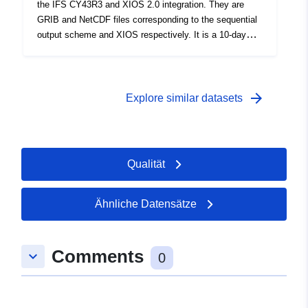
the IFS CY43R3 and XIOS 2.0 integration. They are
GRIB and NetCDF files corresponding to the sequential
output scheme and XIOS respectively. It is a 10-day
forecast with an output frequency of 3 and 6 hours using
a Tco255L91 configuration.
arrow_forward
Explore similar datasets
Qualität
Ähnliche Datensätze
Comments
keyboard_arrow_down
0