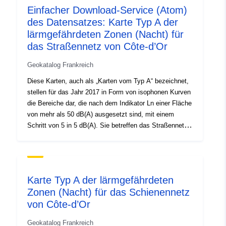
4bcb-a196-f1aa5ea91f70
Einfacher Download-Service (Atom)
des Datensatzes: Karte Typ A der
Typ:
Ressource:
lärmgefährdeten Zonen (Nacht) für
http://inspire.ec.europa.eu/metadat
das Straßennetz von Côte-d’Or
codelist/SpatialDataServiceType/d
Geokatalog Frankreich
Diese Karten, auch als „Karten vom Typ A“ bezeichnet,
stellen für das Jahr 2017 in Form von isophonen Kurven
die Bereiche dar, die nach dem Indikator Ln einer Fläche
von mehr als 50 dB(A) ausgesetzt sind, mit einem
Schritt von 5 in 5 dB(A). Sie betreffen das Straßennetz
von Côte-d’Or. LN: Lärmpegelanzeige für die Nachtzeit
(22h-6 Uhr).
Karte Typ A der lärmgefährdeten
Zonen (Nacht) für das Schienennetz
von Côte-d’Or
Geokatalog Frankreich