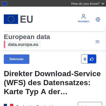
How do you know?
Anmelden
European data
data.europa.eu
0
Datensatz
Direkter Download-Service
(WFS) des Datensatzes:
Karte Typ A der
lärmgefährdeten Zonen