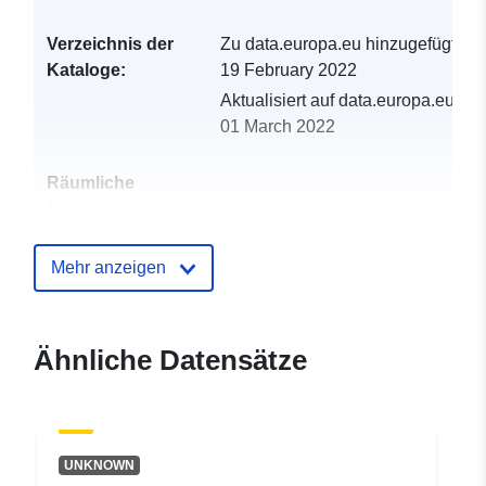
Verzeichnis der
Zu data.europa.eu hinzugefügt:
Kataloge:
19 February 2022
Aktualisiert auf data.europa.eu:
01 March 2022
Räumliche
Ressource:
Identifikatoren:
http://catalogue.geo-
Mehr anzeigen
ide.developpement-
durable.gouv.fr/service/fr-
120066022-wxs-fcbbc7a4-
Ähnliche Datensätze
5639-470e-ba80-
efe56ff3f120
uriRef:
http://data.europa.eu/88u/dataset/fr
UNKNOWN
120066022-srv-6e8c01c4-2866-