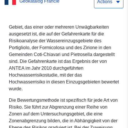
Geokatalog Francie
Wassereinzugsgebiete
Actions
Portigliolo, Formicolosa
und Zirione – Gemeinden
Gebiet, das einer oder mehreren Unwägbarkeiten
ausgesetzt ist, die auf der Gefahrenkarte für die
Coti-Chiavari und
Risikoanalyse der Wassereinzugsgebiete des
Pietrosella
Portigliolo, der Formicolosa und des Zirione in den
Gemeinden Coti-Chiavari und Pietrosella dargestellt
sind. Die Gefahrenkarte ist das Ergebnis der von
ANTEA im Jahr 2010 durchgeführten
Hochwasserrisikostudie, mit der das
Hochwasserrisiko in diesen Einzugsgebieten bewertet
wurde.
Die Bewertungsmethode ist spezifisch für jede Art von
Risiko. Sie führt zur Abgrenzung einer Reihe von
Zonen auf dem Untersuchungsgebiet, die eine
Zonenabgrenzung bilden, die in Abhängigkeit von der
Ebene des Risikos graduiert ist. Bei der Zuweisung