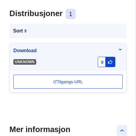
Distribusjoner
1
Sort
Download
-
UNKNOWN
0
Tilgangs-URL
Mer informasjon
keyboard_arrow_up