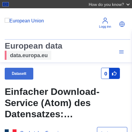
How do you know?
Logg inn
European data
data.europa.eu
0
Datasett
Einfacher Download-
Service (Atom) des
Datensatzes:
Gefahrengebiet der