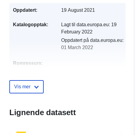
Oppdatert:
19 August 2021
Katalogopptak:
Lagt til data.europa.eu:
19
February 2022
Oppdatert på data.europa.eu:
01 March 2022
Romressurs:
Identifikatorer:
http://catalogue.geo-
ide.developpement-
Vis mer
durable.gouv.fr/service/fr-
120066022-atom-
806ada56-eebf-45ed-8079-
Lignende datasett
8687beaae11b
uriRef:
http://data.europa.eu/88u/dataset/fr