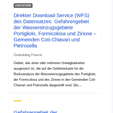
120066022-srv-6ebd9759-1085-
UNKNOWN
4e52-84c8-deb094c89e89
Direkter Download-Service (WFS)
Type:
Ressurs:
des Datensatzes: Gefahrengebiet
http://inspire.ec.europa.eu/metadat
der Wassereinzugsgebiete
codelist/ResourceType/services
Portigliolo, Formicolosa und Zirione –
Gemeinden Coti-Chiavari und
Pietrosella
Geokatalog Francie
Gebiet, das einer oder mehreren Unwägbarkeiten
ausgesetzt ist, die auf der Gefahrenkarte für die
Risikoanalyse der Wassereinzugsgebiete des Portigliolo,
der Formicolosa und des Zirione in den Gemeinden Coti-
Chiavari und Pietrosella dargestellt sind. Die
Gefahrenkarte ist das Ergebnis der von ANTEA im Jahr
2010 durchgeführten Hochwasserrisikostudie, mit der
das Hochwasserrisiko in diesen Einzugsgebieten
bewertet wurde. Die Bewertungsmethode ist spezifisch
Gefahrengebiet der
für jede Art von Risiko.Sie führt zur Abgrenzung einer