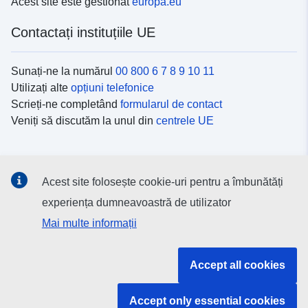
Acest site este gestionat
europa.eu
Contactați instituțiile UE
Sunați-ne la numărul
00 800 6 7 8 9 10 11
Utilizați alte
opțiuni telefonice
Scrieți-ne completând
formularul de contact
Veniți să discutăm la unul din
centrele UE
Platformele de comunicare socială
Acest site folosește cookie-uri pentru a îmbunătăți
Descoperiți canalele UE
pe rețelele sociale
experiența dumneavoastră de utilizator
Mai multe informații
Instituțiile și organismele UE
Accept all cookies
Găsiți o instituție/un organism UE
Accept only essential cookies