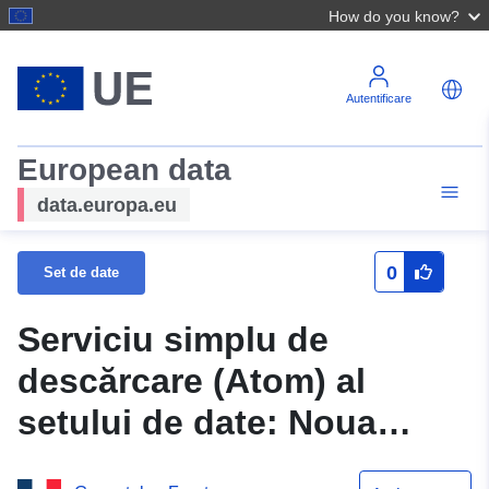
How do you know?
Autentificare
European data
data.europa.eu
0
Set de date
Serviciu simplu de
descărcare (Atom) al
setului de date: Noua
Aquitaină parțială: Zona