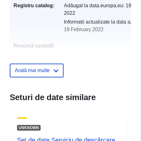
Registru catalog:
Adăugat la data.europa.eu:
19 Feb
2022
Informații actualizate la data a.eur
19 February 2022
Resursă spațială:
Identificatori:
http://catalogue.geo-
ide.developpement-
Arată mai multe
durable.gouv.fr/service/fr-
120066022-atom-
67ba0434-2061-475c-95da-
Seturi de date similare
daa797f88908
uriRef:
http://data.europa.eu/88u/dataset/fr
120066022-srv-6ec59e5b-6c34-
UNKNOWN
4ad6-995d-c7df6ebc4596
Set de date Serviciu de descărcare