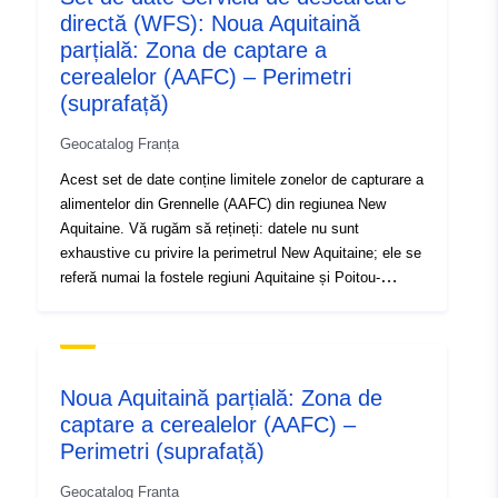
Tip:
Resursă:
directă (WFS): Noua Aquitaină
http://inspire.ec.europa.eu/metadat
parțială: Zona de captare a
codelist/SpatialDataServiceType/d
cerealelor (AAFC) – Perimetri
(suprafață)
Geocatalog Franța
Acest set de date conține limitele zonelor de capturare a
alimentelor din Grennelle (AAFC) din regiunea New
Aquitaine. Vă rugăm să rețineți: datele nu sunt
exhaustive cu privire la perimetrul New Aquitaine; ele se
referă numai la fostele regiuni Aquitaine și Poitou-
Charentes. Ministerele responsabile cu dezvoltarea
durabilă, sănătatea și agricultura au publicat în 2009 o
listă cu 507 bazine hidrografice „Grenelle” printre cele
mai amenințate de poluarea difuză, inclusiv nitrații și
Noua Aquitaină parțială: Zona de
produsele de protecție a plantelor. O zonă (bazine) de
captare a cerealelor (AAFC) –
alimentare a bazinului hidrografic (AAFC) include
Perimetri (suprafață)
perimetre de protecție specifice și este definită, după un
studiu tehnic, ca zona din care provine apa care
Geocatalog Franța
alimentează bazinul (capitolele). Acest set de date