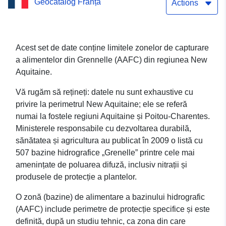
Geocatalog Franța
de captare a cerealelor
Actions
(AAFC) – Perimetri
(suprafață) Serviciu simplu
Acest set de date conține limitele zonelor de capturare
a alimentelor din Grennelle (AAFC) din regiunea New
de descărcare (Atom) al
Aquitaine.
setului de date: Noua
Vă rugăm să rețineți: datele nu sunt exhaustive cu
Aquitaină parțială: Zona
privire la perimetrul New Aquitaine; ele se referă
numai la fostele regiuni Aquitaine și Poitou-Charentes.
de captare a cerealelor
Ministerele responsabile cu dezvoltarea durabilă,
(AAFC) – Perimetri
sănătatea și agricultura au publicat în 2009 o listă cu
507 bazine hidrografice „Grenelle” printre cele mai
(suprafață)
amenințate de poluarea difuză, inclusiv nitrații și
produsele de protecție a plantelor.
O zonă (bazine) de alimentare a bazinului hidrografic
(AAFC) include perimetre de protecție specifice și este
definită, după un studiu tehnic, ca zona din care