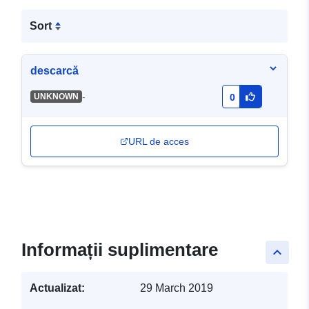
Sort
descarcă
-
UNKNOWN
0
URL de acces
Informații suplimentare
keyboard_arrow_up
Actualizat:
29 March 2019