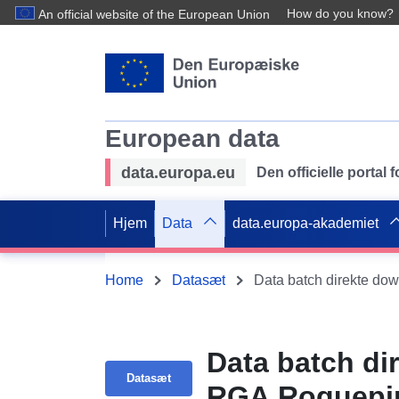
How do you know?
An official website of the European Union
European data
data.europa.eu
Den officielle portal
Hjem
Data
data.europa-akademiet
Home
Datasæt
Data batch direkte d
Data batch di
Datasæt
RGA Roquepi