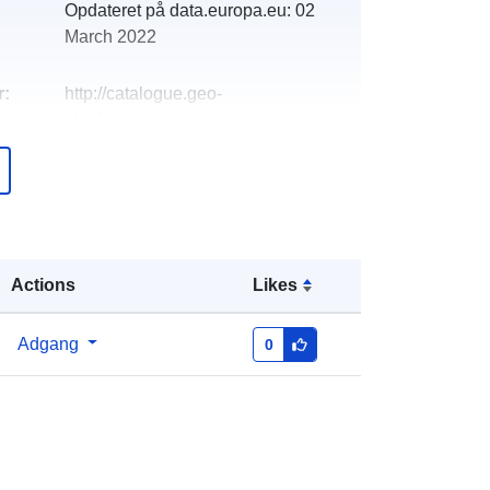
Opdateret på data.europa.eu:
02
March 2022
r:
http://catalogue.geo-
ide.developpement-
durable.gouv.fr/service/fr-
120066022-wxs-cc8a6a15-2ae7-
4327-a249-d315cb4ff395
http://data.europa.eu/88u/dataset/fr-
120066022-srv-6ed634e6-83b2-
Actions
Likes
4bae-89da-0631e822e149
Adgang
0
Ressource:
http://inspire.ec.europa.eu/metadata-
codelist/SpatialDataServiceType/do
wnlo...