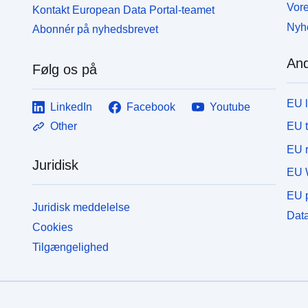
Vore
Kontakt European Data Portal-teamet
Nyh
Abonnér på nyhedsbrevet
And
Følg os på
EU 
LinkedIn
Facebook
Youtube
EU 
Other
EU r
Juridisk
EU 
EU p
Juridisk meddelelse
Data
Cookies
Tilgængelighed