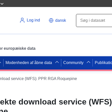
Log ind
dansk
 for europæiske data
Modenheden af åbne data
Community
Publikati
ownload service (WFS): PPR RGA Roquepine
rekte download service (WFS
ne