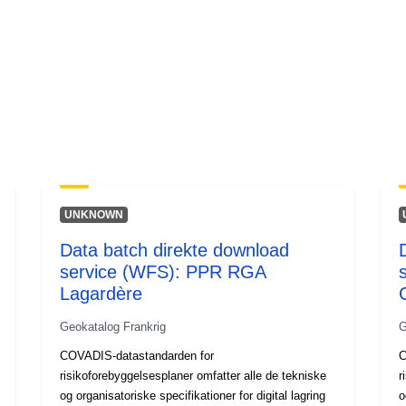
UNKNOWN
Data batch direkte download
service (WFS): PPR RGA
Lagardère
Geokatalog Frankrig
G
COVADIS-datastandarden for
C
risikoforebyggelsesplaner omfatter alle de tekniske
r
og organisatoriske specifikationer for digital lagring
o