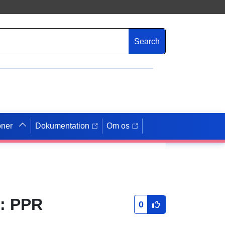
Search
oner
Dokumentation
Om os
): PPR
0