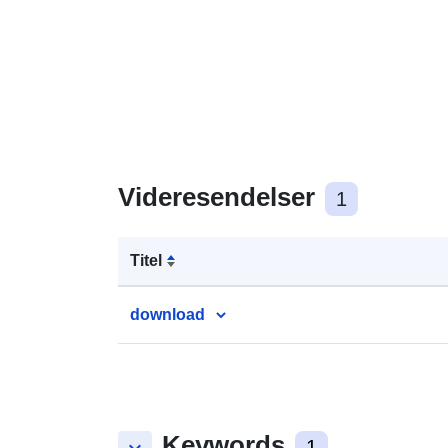
Videresendelser
1
Titel
download
Keywords
1