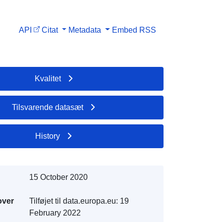
API
Citat
Metadata
Embed
RSS
Kvalitet
Tilsvarende datasæt
History
15 October 2020
over
Tilføjet til data.europa.eu:
19
February 2022