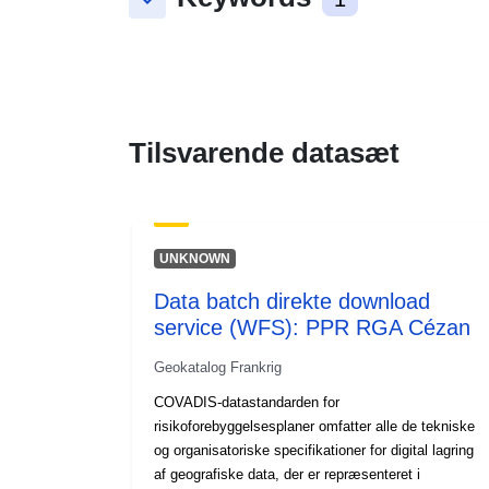
keyboard_arrow_down
Tilsvarende datasæt
UNKNOWN
Data batch direkte download
service (WFS): PPR RGA Cézan
Geokatalog Frankrig
COVADIS-datastandarden for
risikoforebyggelsesplaner omfatter alle de tekniske
og organisatoriske specifikationer for digital lagring
af geografiske data, der er repræsenteret i