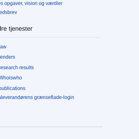
s opgaver, vision og værdier
edsbrev
re tjenester
law
tenders
esearch results
Whoiswho
ublications
leverandørens grænseflade-login