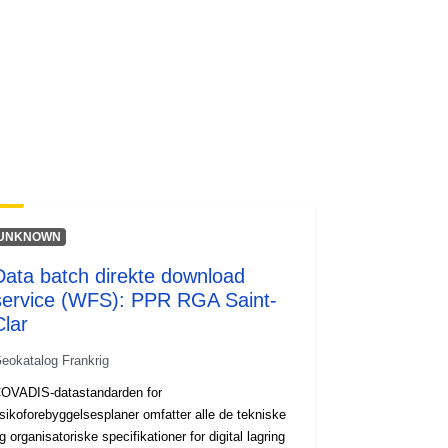
UNKNOWN
Data batch direkte download
service (WFS): PPR RGA Saint-
Clar
eokatalog Frankrig
OVADIS-datastandarden for
isikoforebyggelsesplaner omfatter alle de tekniske
g organisatoriske specifikationer for digital lagring