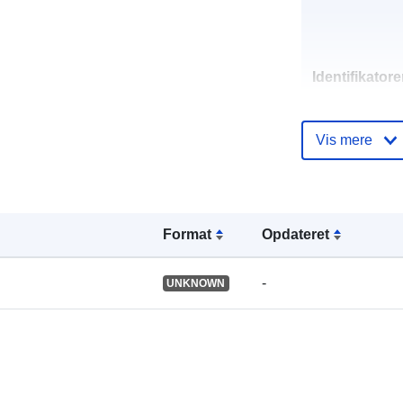
Identifikatore
Vis mere
uriRef:
Format
Opdateret
-
UNKNOWN
Type: