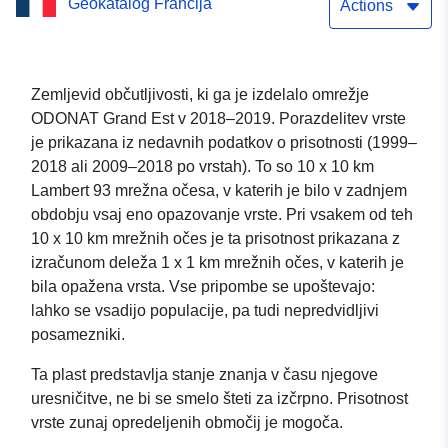
Geokatalog Francija
poštne kartice –
Actions
Eptesicus_serotinus
(Common Seratin)
Zemljevid občutljivosti, ki ga je izdelalo omrežje
ODONAT Grand Est v 2018–2019. Porazdelitev vrste
je prikazana iz nedavnih podatkov o prisotnosti (1999–
2018 ali 2009–2018 po vrstah). To so 10 x 10 km
Lambert 93 mrežna očesa, v katerih je bilo v zadnjem
obdobju vsaj eno opazovanje vrste. Pri vsakem od teh
10 x 10 km mrežnih očes je ta prisotnost prikazana z
izračunom deleža 1 x 1 km mrežnih očes, v katerih je
bila opažena vrsta. Vse pripombe se upoštevajo:
lahko se vsadijo populacije, pa tudi nepredvidljivi
posamezniki.
Ta plast predstavlja stanje znanja v času njegove
uresničitve, ne bi se smelo šteti za izčrpno. Prisotnost
vrste zunaj opredeljenih območij je mogoča.