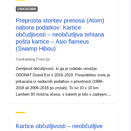
izračunom deleža 1 x 1 km mrežnih očes, v katerih je
bila opažena vrsta. Vse pripombe se upoštevajo: lahko
UNKNOWN
se vsadijo populacije, pa tudi nepredvidljivi posamezniki.
Preprosta storitev prenosa (Atom)
Ta plast predstavlja stanje znanja v času njegove
nabora podatkov: Kartice
uresničitve, ne bi se smelo šteti za izčrpno. Prisotnost
vrste zunaj opredeljenih območij je mogoča. Za več
občutljivosti – neobčutljiva tehtana
informacij si oglejte navodila za branje kartice in kartice
pošta kartice – Asio flameus
PDF.
(Swamp Hibou)
Geokatalog Francija
Zemljevid občutljivosti, ki ga je izdelalo omrežje
ODONAT Grand Est v 2018–2019. Porazdelitev vrste je
prikazana iz nedavnih podatkov o prisotnosti (1999–
2018 ali 2009–2018 po vrstah). To so 10 x 10 km
Lambert 93 mrežna očesa, v katerih je bilo v zadnjem
obdobju vsaj eno opazovanje vrste. Pri vsakem od teh
10 x 10 km mrežnih očes je ta prisotnost prikazana z
izračunom deleža 1 x 1 km mrežnih očes, v katerih je
bila opažena vrsta. Vse pripombe se upoštevajo: lahko
Kartice občutljivosti – neobčutljive
se vsadijo populacije, pa tudi nepredvidljivi posamezniki.