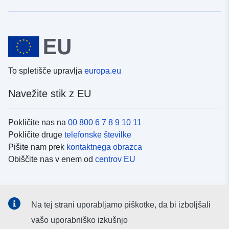
To spletišče upravlja
europa.eu
Navežite stik z EU
Pokličite nas na
00 800 6 7 8 9 10 11
Pokličite druge
telefonske številke
Pišite nam prek
kontaktnega obrazca
Obiščite nas v enem od
centrov EU
Družbeni mediji
Na tej strani uporabljamo piškotke, da bi izboljšali
Iskanje po
družbenih medijih EU
vašo uporabniško izkušnjo