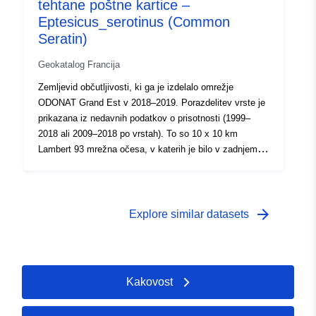
tehtane poštne kartice –
Ta plast predstavlja stanje znanja v času njegove
Eptesicus_serotinus (Common
uresničitve, ne bi se smelo šteti za izčrpno. Prisotnost
vrste zunaj opredeljenih območij je mogoča. Za več
Seratin)
informacij si oglejte navodila za branje kartice in kartice
Geokatalog Francija
PDF.
Zemljevid občutljivosti, ki ga je izdelalo omrežje
ODONAT Grand Est v 2018–2019. Porazdelitev vrste je
prikazana iz nedavnih podatkov o prisotnosti (1999–
2018 ali 2009–2018 po vrstah). To so 10 x 10 km
Lambert 93 mrežna očesa, v katerih je bilo v zadnjem
obdobju vsaj eno opazovanje vrste. Pri vsakem od teh
10 x 10 km mrežnih očes je ta prisotnost prikazana z
izračunom deleža 1 x 1 km mrežnih očes, v katerih je
bila opažena vrsta. Vse pripombe se upoštevajo: lahko
arrow_forward
Explore similar datasets
se vsadijo populacije, pa tudi nepredvidljivi posamezniki.
Ta plast predstavlja stanje znanja v času njegove
uresničitve, ne bi se smelo šteti za izčrpno. Prisotnost
vrste zunaj opredeljenih območij je mogoča. Za več
Kakovost
informacij si oglejte navodila za branje kartice in kartice
PDF.