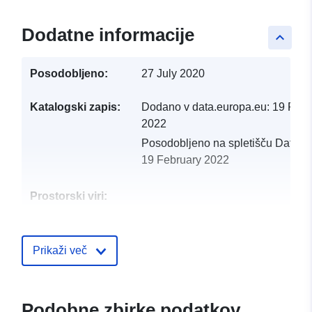
Dodatne informacije
keyboard_arrow_up
Posodobljeno:
27 July 2020
Katalogski zapis:
Dodano v data.europa.eu:
19 Febr
2022
Posodobljeno na spletišču Data.e
19 February 2022
Prostorski viri:
Identifikatorji:
http://catalogue.geo-
ide.developpement-
Prikaži več
durable.gouv.fr/service/fr-
120066022-atom-bc76030a-
3534-41c2-ae8f-
Podobne zbirke podatkov