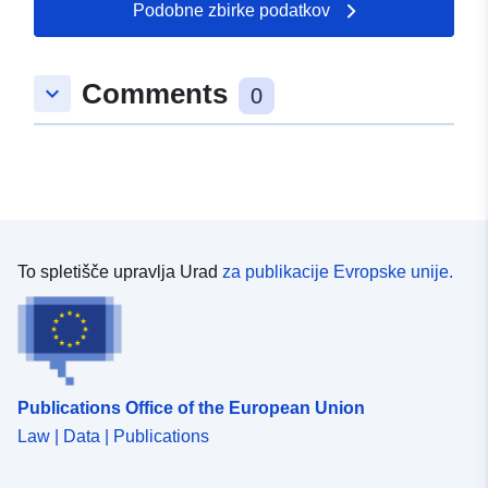
Podobne zbirke podatkov
Comments
keyboard_arrow_down
0
To spletišče upravlja Urad
za publikacije Evropske unije.
Publications Office of the European Union
Law | Data | Publications