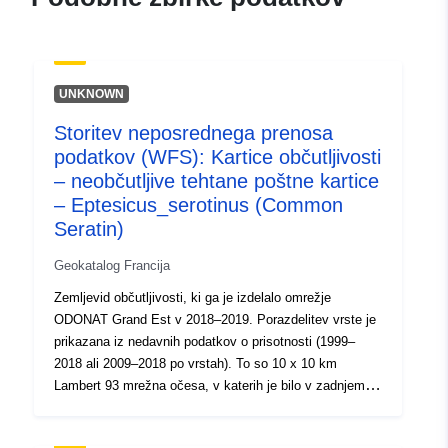
81b472972ce7
uriRef:
http://data.europa.eu/88u/dataset/fr
120066022-srv-6ee88272-27ad-
UNKNOWN
47b8-92b9-ecc9a27b02d8
Storitev neposrednega prenosa
Tip:
Vir:
podatkov (WFS): Kartice občutljivosti
http://inspire.ec.europa.eu/metadat
– neobčutljive tehtane poštne kartice
codelist/ResourceType/services
– Eptesicus_serotinus (Common
Seratin)
Geokatalog Francija
Zemljevid občutljivosti, ki ga je izdelalo omrežje
ODONAT Grand Est v 2018–2019. Porazdelitev vrste je
prikazana iz nedavnih podatkov o prisotnosti (1999–
2018 ali 2009–2018 po vrstah). To so 10 x 10 km
Lambert 93 mrežna očesa, v katerih je bilo v zadnjem
obdobju vsaj eno opazovanje vrste. Pri vsakem od teh
10 x 10 km mrežnih očes je ta prisotnost prikazana z