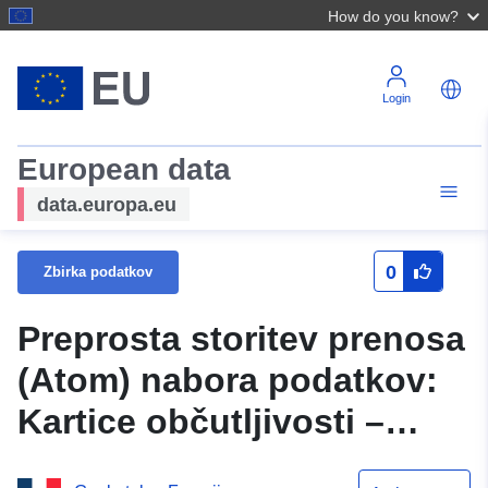
How do you know?
Login
European data
data.europa.eu
0
Zbirka podatkov
Preprosta storitev prenosa
(Atom) nabora podatkov:
Kartice občutljivosti –
neobčutljive tehtane