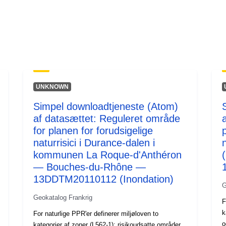
UNKNOWN
Simpel downloadtjeneste (Atom)
af datasættet: Reguleret område
for planen for forudsigelige
naturrisici i Durance-dalen i
kommunen La Roque-d'Anthéron
— Bouches-du-Rhône —
13DDTM20110112 (Inondation)
G
Geokatalog Frankrig
F
k
For naturlige PPR'er definerer miljøloven to
o
kategorier af zoner (L562-1): risikoudsatte områder