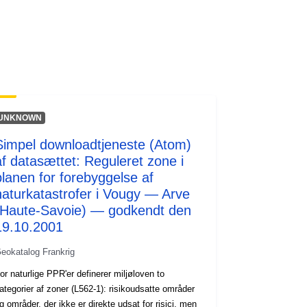
http://inspire.ec.europa.eu/metadata-
codelist/SpatialDataServiceType/do
wnlo...
UNKNOWN
Simpel downloadtjeneste (Atom)
af datasættet: Reguleret zone i
planen for forebyggelse af
naturkatastrofer i Vougy — Arve
(Haute-Savoie) — godkendt den
19.10.2001
eokatalog Frankrig
or naturlige PPR'er definerer miljøloven to
ategorier af zoner (L562-1): risikoudsatte områder
g områder, der ikke er direkte udsat for risici, men