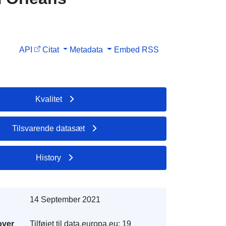
API
Citat
Metadata
Embed
RSS
Kvalitet
Tilsvarende datasæt
History
14 September 2021
over
Tilføjet til data.europa.eu:
19