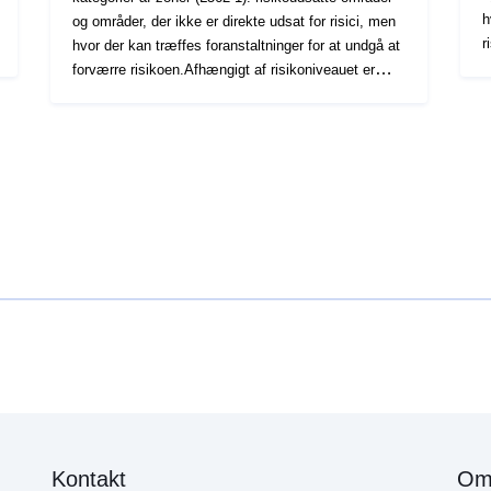
h
og områder, der ikke er direkte udsat for risici, men
r
hvor der kan træffes foranstaltninger for at undgå at
h
forværre risikoen.Afhængigt af risikoniveauet er
h
hvert område omfattet af en retskraftig løsning.
m
Forordningerne skelner generelt mellem tre typer
o
zoner: 1- "Bygning af forbudte områder", såkaldte
f
"røde områder", hvor fareniveauet er højt, og
b
hovedreglen er byggeforbuddet 2- "foreskrevne
"
områder", såkaldte "blå zoner", hvor fareniveauet er
p
gennemsnitligt, og projekterne er underlagt krav, der
p
er tilpasset den pågældende udstedelsestype 3
d
områder, der ikke er direkte udsat for risici, men
a
hvor bygge- og anlægsarbejder, bygge- og
b
anlægsarbejder eller bedrifter, landbrug, skovbrug,
e
håndværk, handel eller industri kan forværre risici
r
eller forårsage nye risici, med forbehold af forbud
L
eller krav (jf. artikel L562-1 i miljøloven).
k
Sidstnævnte kategori finder kun anvendelse på
p
naturlige plantebeskyttelsesmidler.
Kontakt
Om