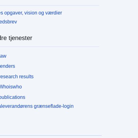
s opgaver, vision og værdier
edsbrev
re tjenester
law
tenders
esearch results
Whoiswho
ublications
leverandørens grænseflade-login