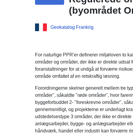
(byområdet Or
Geokatalog Frankrig
For naturlige PPR'er definerer miljøloven to kat
områder og områder, der ikke er direkte udsat fo
foranstaltninger for at undgå at forværre risiko
område omfattet af en retskraftig løsning.
Forordningerne skelner generelt mellem tre typ
områder", såkaldte "røde områder", hvor fareni
byggeforbuddet 2- "foreskrevne områder", såkal
gennemsnitligt, og projekterne er underlagt kr
udstedelsestype 3 områder, der ikke er direkte 
anlægsarbejder, bygge- og anlægsarbejder eller
håndværk, handel eller industri kan forværre ris