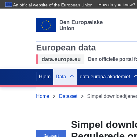
How do you know?
An official website of the European Union
European data
data.europa.eu
Den officielle portal
Hjem
Data
data.europa-akademiet
Home
Datasæt
Simpel downlo
Regulerede om
Datasæt