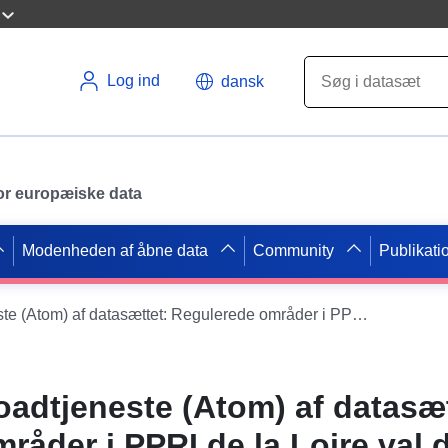
Log ind
dansk
 for europæiske data
Modenheden af åbne data
Community
Publikati
Simpel downloadtjeneste (Atom) af datasættet: Regulerede områder i PPRI de la Loire val d'Orléans (byområdet Orlean)
adtjeneste (Atom) af datasæt
råder i PPRI de la Loire val 