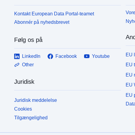
Vore
Kontakt European Data Portal-teamet
Nyh
Abonnér på nyhedsbrevet
And
Følg os på
EU 
LinkedIn
Facebook
Youtube
EU 
Other
EU r
Juridisk
EU 
EU p
Juridisk meddelelse
Data
Cookies
Tilgængelighed