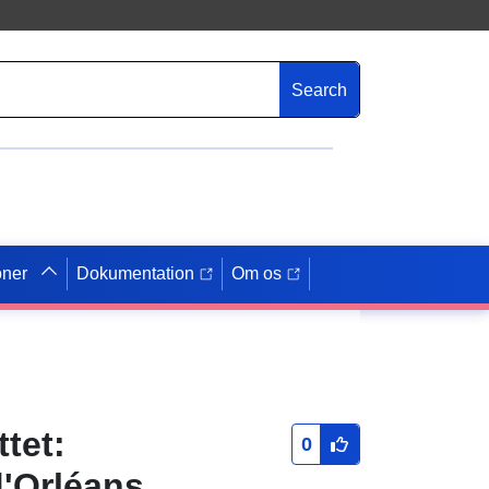
Search
oner
Dokumentation
Om os
tet:
0
d'Orléans