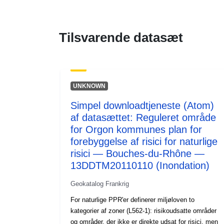
Tilsvarende datasæt
UNKNOWN
Simpel downloadtjeneste (Atom)
af datasættet: Reguleret område
for Orgon kommunes plan for
forebyggelse af risici for naturlige
risici — Bouches-du-Rhône —
13DDTM20110110 (Inondation)
Geokatalog Frankrig
For naturlige PPR'er definerer miljøloven to
kategorier af zoner (L562-1): risikoudsatte områder
og områder, der ikke er direkte udsat for risici, men