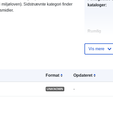
1 i miljøloven). Sidstnævnte kategori finder
kataloger:
smidler.
Rumlig
ressource:
Vis mere
Identifikatore
Format
Opdateret
uriRef:
-
UNKNOWN
Type: