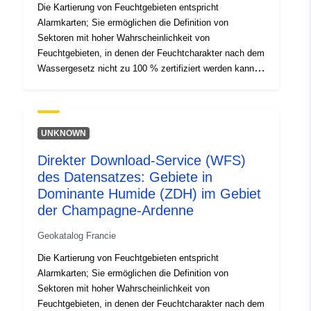
Die Kartierung von Feuchtgebieten entspricht
Alarmkarten; Sie ermöglichen die Definition von
Sektoren mit hoher Wahrscheinlichkeit von
Feuchtgebieten, in denen der Feuchtcharakter nach dem
Wassergesetz nicht zu 100 % zertifiziert werden kann.
Es handelt sich um Gebiete, die a priori besonders reich
an Feuchtgebieten sind und daher besondere
Aufmerksamkeit in Bezug auf das übrige Gebiet
erfordern (das natürlich auch Feuchtgebiete, aber in
UNKNOWN
geringerer Dichte enthalten kann).
Direkter Download-Service (WFS)
des Datensatzes: Gebiete in
Dominante Humide (ZDH) im Gebiet
der Champagne-Ardenne
Geokatalog Francie
Die Kartierung von Feuchtgebieten entspricht
Alarmkarten; Sie ermöglichen die Definition von
Sektoren mit hoher Wahrscheinlichkeit von
Feuchtgebieten, in denen der Feuchtcharakter nach dem