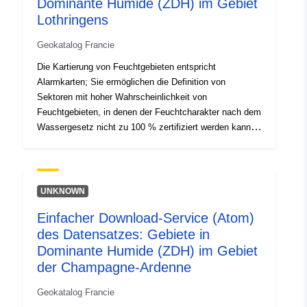
Dominante Humide (ZDH) im Gebiet
codelist/ResourceType/services
Lothringens
Geokatalog Francie
Die Kartierung von Feuchtgebieten entspricht
Alarmkarten; Sie ermöglichen die Definition von
Sektoren mit hoher Wahrscheinlichkeit von
Feuchtgebieten, in denen der Feuchtcharakter nach dem
Wassergesetz nicht zu 100 % zertifiziert werden kann.
Es handelt sich um Gebiete, die a priori besonders reich
an Feuchtgebieten sind und daher besondere
Aufmerksamkeit in Bezug auf das übrige Gebiet
erfordern (das natürlich auch Feuchtgebiete, aber in
UNKNOWN
geringerer Dichte enthalten kann).
Einfacher Download-Service (Atom)
des Datensatzes: Gebiete in
Dominante Humide (ZDH) im Gebiet
der Champagne-Ardenne
Geokatalog Francie