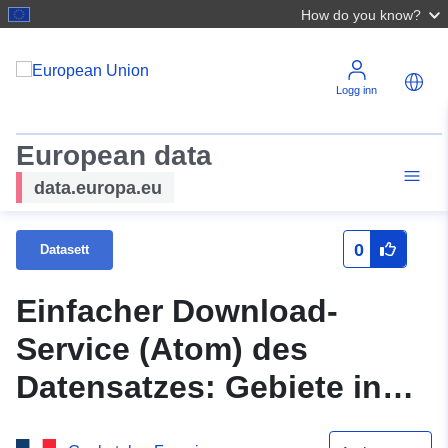
How do you know?
Logg inn
European data
data.europa.eu
0
Datasett
Einfacher Download-
Service (Atom) des
Datensatzes: Gebiete in
Dominante Humide (ZDH)