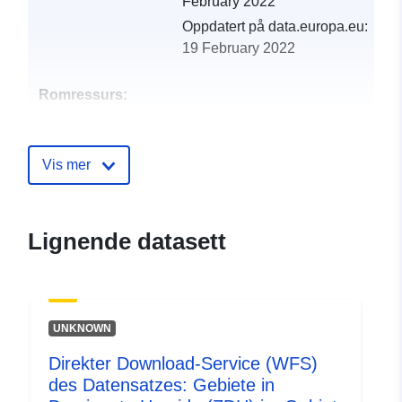
February 2022
Oppdatert på data.europa.eu:
19 February 2022
Romressurs:
Identifikatorer:
http://catalogue.geo-
ide.developpement-
Vis mer
durable.gouv.fr/service/fr-
120066022-atom-
33523556-eb9b-4be0-a5a1-
Lignende datasett
b1d1a565c944
uriRef:
http://data.europa.eu/88u/dataset/fr
120066022-srv-6f1ab803-bcc9-
UNKNOWN
4f84-ae77-b36bbc67398e
Direkter Download-Service (WFS)
Type:
Ressurs:
des Datensatzes: Gebiete in
http://inspire.ec.europa.eu/metadat