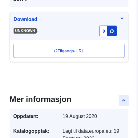
Download
-
UNKNOWN
0
Tilgangs-URL
Mer informasjon
keyboard_arrow_up
Oppdatert:
19 August 2020
Katalogopptak:
Lagt til data.europa.eu:
19