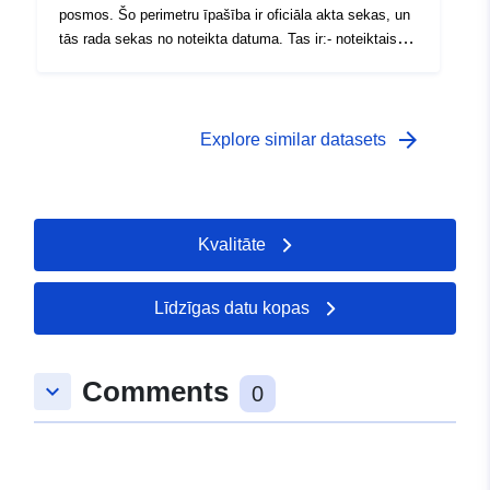
posmos. Šo perimetru īpašība ir oficiāla akta sekas, un
tās rada sekas no noteikta datuma. Tas ir:- noteiktais
perimetrs, kas noteikts PPR rīkojumā;- riska
ekspozīcijas perimetrs, kas atbilst apstiprinātajai RPP
reglamentētajam perimetram, šis apstiprinātais
perimetrs ir lietderības servitūts;- pētījuma darbības
arrow_forward
Explore similar datasets
joma, kas atbilst aploksnei, kurā tika pētīti
apdraudējumi.
Kvalitāte
Līdzīgas datu kopas
Comments
keyboard_arrow_down
0