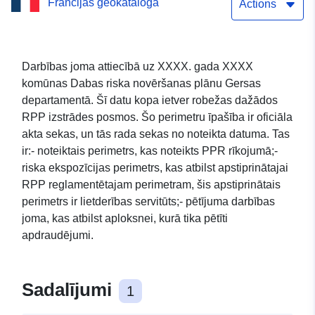
Francijas ģeokataloga
PPRGA perimetrs
Actions
Darbības joma attiecībā uz XXXX. gada XXXX
komūnas Dabas riska novēršanas plānu Gersas
departamentā. Šī datu kopa ietver robežas dažādos
RPP izstrādes posmos. Šo perimetru īpašība ir oficiāla
akta sekas, un tās rada sekas no noteikta datuma. Tas
ir:- noteiktais perimetrs, kas noteikts PPR rīkojumā;-
riska ekspozīcijas perimetrs, kas atbilst apstiprinātajai
RPP reglamentētajam perimetram, šis apstiprinātais
perimetrs ir lietderības servitūts;- pētījuma darbības
joma, kas atbilst aploksnei, kurā tika pētīti
apdraudējumi.
Sadalījumi
1