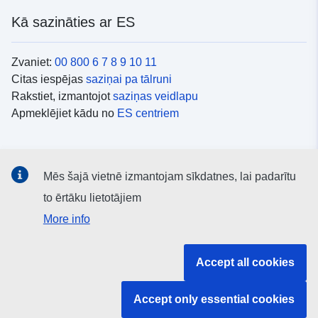
Kā sazināties ar ES
Zvaniet:
00 800 6 7 8 9 10 11
Citas iespējas
saziņai pa tālruni
Rakstiet, izmantojot
saziņas veidlapu
Apmeklējiet kādu no
ES centriem
Sociālie mediji
Mēs šajā vietnē izmantojam sīkdatnes, lai padarītu
ES konti
sociālajos medijos
to ērtāku lietotājiem
More info
ES iestādes un struktūras
Accept all cookies
Meklēt visas ES iestādes un struktūras
Accept only essential cookies