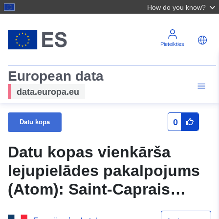
How do you know?
Pieteikties
European data
data.europa.eu
0
Datu kopa
Datu kopas vienkārša
lejupielādes pakalpojums
(Atom): Saint-Caprais
pašvaldības (Gersa)