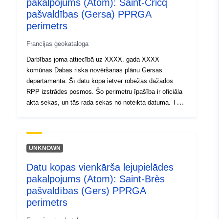
pakalpojums (Atom): Saint-Cricq
Tips:
Avoti:
pašvaldības (Gersa) PPRGA
http://inspire.ec.europa.eu/metadat
perimetrs
codelist/SpatialDataServiceType/d
Francijas ģeokataloga
Darbības joma attiecībā uz XXXX. gada XXXX
komūnas Dabas riska novēršanas plānu Gersas
departamentā. Šī datu kopa ietver robežas dažādos
RPP izstrādes posmos. Šo perimetru īpašība ir oficiāla
akta sekas, un tās rada sekas no noteikta datuma. Tas
ir:- noteiktais perimetrs, kas noteikts PPR rīkojumā;-
riska ekspozīcijas perimetrs, kas atbilst apstiprinātajai
RPP reglamentētajam perimetram, šis apstiprinātais
perimetrs ir lietderības servitūts;- pētījuma darbības
UNKNOWN
joma, kas atbilst aploksnei, kurā tika pētīti
Datu kopas vienkārša lejupielādes
apdraudējumi.
pakalpojums (Atom): Saint-Brès
pašvaldības (Gers) PPRGA
perimetrs