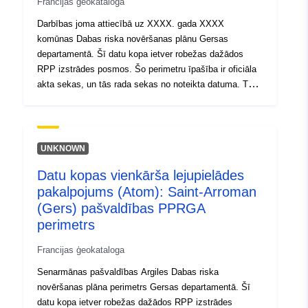
Francijas ģeokataloga
Darbības joma attiecībā uz XXXX. gada XXXX
komūnas Dabas riska novēršanas plānu Gersas
departamentā. Šī datu kopa ietver robežas dažādos
RPP izstrādes posmos. Šo perimetru īpašība ir oficiāla
akta sekas, un tās rada sekas no noteikta datuma. Tas
ir:- noteiktais perimetrs, kas noteikts PPR rīkojumā;-
riska ekspozīcijas perimetrs, kas atbilst apstiprinātajai
RPP reglamentētajam perimetram, šis apstiprinātais
perimetrs ir lietderības servitūts;- pētījuma darbības
UNKNOWN
joma, kas atbilst aploksnei, kurā tika pētīti
Datu kopas vienkārša lejupielādes
apdraudējumi.
pakalpojums (Atom): Saint-Arroman
(Gers) pašvaldības PPRGA
perimetrs
Francijas ģeokataloga
Senarmānas pašvaldības Argiles Dabas riska
novēršanas plāna perimetrs Gersas departamentā. Šī
datu kopa ietver robežas dažādos RPP izstrādes