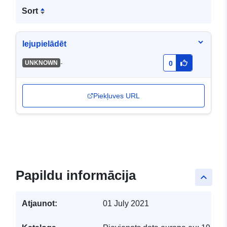
Sort
lejupielādēt
-
UNKNOWN
0
Piekļuves URL
Papildu informācija
keyboard_arrow_up
Atjaunot:
01 July 2021