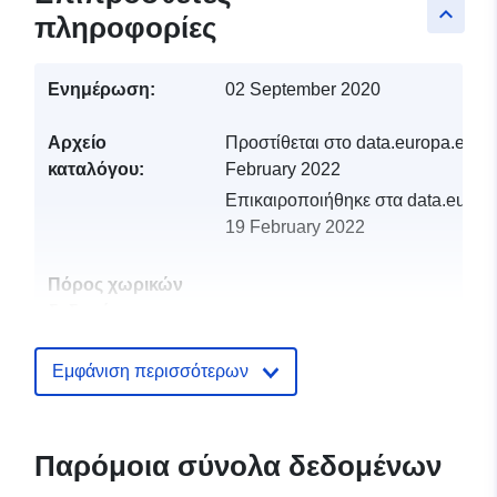
keyboard_arrow_up
πληροφορίες
Ενημέρωση:
02 September 2020
Αρχείο
Προστίθεται στο data.europa.eu:
1
καταλόγου:
February 2022
Επικαιροποιήθηκε στα data.europa
19 February 2022
Πόρος χωρικών
δεδομένων:
Αναγνωριστικά:
http://descartes-dev.cete-
Εμφάνιση περισσότερων
mediterranee.i2/service/fr-
120066022-atom-f7cdc335-
7ffe-47ff-978e-
Παρόμοια σύνολα δεδομένων
f34351e243ec