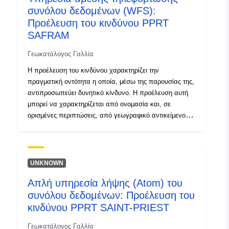
συνόλου δεδομένων (WFS):
ταξινομούνται για την προστασία του περιβάλλοντος
(ICPE) στην πηγή του κινδύνου που αναλύεται και
Προέλευση του κινδύνου PPRT
αντιμετωπίζεται από το RPP. Στη μεθοδολογία PPRT,
SAFRAM
περιγράφεται ως γκρίζα περιοχή.
Γεωκατάλογος Γαλλία
Η προέλευση του κινδύνου χαρακτηρίζει την
πραγματική οντότητα η οποία, μέσω της παρουσίας της,
αντιπροσωπεύει δυνητικό κίνδυνο. Η προέλευση αυτή
μπορεί να χαρακτηρίζεται από ονομασία και, σε
ορισμένες περιπτώσεις, από γεωγραφικό αντικείμενο
που εντοπίζει την πραγματική οντότητα που προκαλεί
τον κίνδυνο. Η τοποθεσία της οντότητας και η γνώση
του επικίνδυνου φαινομένου χρησιμοποιούνται για τον
καθορισμό των ομάδων κινδύνου, των εκτεθειμένων σε
UNKNOWN
κίνδυνο περιοχών στις οποίες βασίζεται το RPP.Σε ΠΚΤ,
Απλή υπηρεσία λήψης (Atom) του
αντιπροσωπεύει το περίβλημα των εγκαταστάσεων που
συνόλου δεδομένων: Προέλευση του
ταξινομούνται για την προστασία του περιβάλλοντος
(ICPE) στην πηγή του κινδύνου που αναλύεται και
κινδύνου PPRT SAINT-PRIEST
αντιμετωπίζεται από το RPP. Στη μεθοδολογία PPRT,
Γεωκατάλογος Γαλλία
περιγράφεται ως γκρίζα περιοχή.