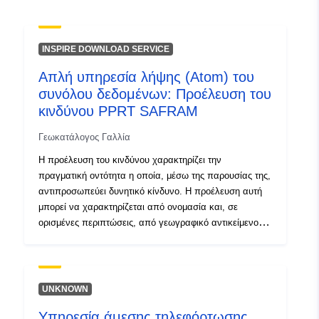
uriRef:
http://data.europa.eu/88u/dataset/fr
120066022-srv-722e5a7f-bdf5-
INSPIRE DOWNLOAD SERVICE
47c5-8a05-8631f3195f17
Απλή υπηρεσία λήψης (Atom) του
Τύπος:
Πόρος:
συνόλου δεδομένων: Προέλευση του
http://inspire.ec.europa.eu/metadat
κινδύνου PPRT SAFRAM
codelist/ResourceType/services
Γεωκατάλογος Γαλλία
Η προέλευση του κινδύνου χαρακτηρίζει την
πραγματική οντότητα η οποία, μέσω της παρουσίας της,
αντιπροσωπεύει δυνητικό κίνδυνο. Η προέλευση αυτή
μπορεί να χαρακτηρίζεται από ονομασία και, σε
ορισμένες περιπτώσεις, από γεωγραφικό αντικείμενο
που εντοπίζει την πραγματική οντότητα που προκαλεί
τον κίνδυνο. Η τοποθεσία της οντότητας και η γνώση
του επικίνδυνου φαινομένου χρησιμοποιούνται για τον
καθορισμό των ομάδων κινδύνου, των εκτεθειμένων σε
UNKNOWN
κίνδυνο περιοχών στις οποίες βασίζεται το RPP.Σε ΠΚΤ,
Υπηρεσία άμεσης τηλεφόρτωσης
αντιπροσωπεύει το περίβλημα των εγκαταστάσεων που