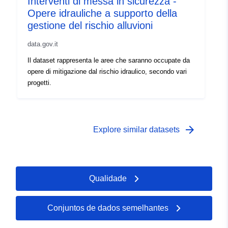
Interventi di messa in sicurezza -
Opere idrauliche a supporto della
gestione del rischio alluvioni
data.gov.it
Il dataset rappresenta le aree che saranno occupate da
opere di mitigazione dal rischio idraulico, secondo vari
progetti.
arrow_forward
Explore similar datasets
Qualidade
Conjuntos de dados semelhantes