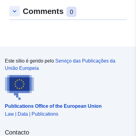
Comments
keyboard_arrow_down
0
Este sítio é gerido pelo
Serviço das Publicações da
União Europeia
Publications Office of the European Union
Law | Data | Publications
Contacto