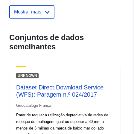
Identificadores:
http://catalogue.geo-
Mostrar mais
ide.developpement-
durable.gouv.fr/service/fr-
120066022-atom-5f3479c2-
Conjuntos de dados
7512-4b6e-8401-
semelhantes
b28af40addc3
uriRef:
http://data.europa.eu/88u/dataset/fr
120066022-srv-72395e37-7e75-
40bd-92c9-674007270abb
UNKNOWN
Dataset Direct Download Service
Tipo:
Recurso:
(WFS): Paragem n.º 024/2017
http://inspire.ec.europa.eu/metadat
codelist/ResourceType/services
Geocatálogo França
Parar de regular a utilização depreciativa de redes de
reboque de malhagem igual ou superior a 80 mm a
menos de 3 milhas da marca de baixo mar do lado