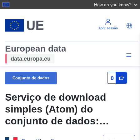
How do you know?
Abrir sessão
European data
data.europa.eu
0
Conjunto de dados
Serviço de download
simples (Atom) do
conjunto de dados:
Paragem n.º 024/2017