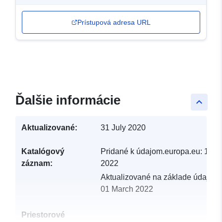
Prístupová adresa URL
Ďalšie informácie
keyboard_arrow_up
Aktualizované:
31 July 2020
Katalógový
Pridané k údajom.europa.eu:
19 F
záznam:
2022
Aktualizované na základe údajov.
01 March 2022
Priestorové