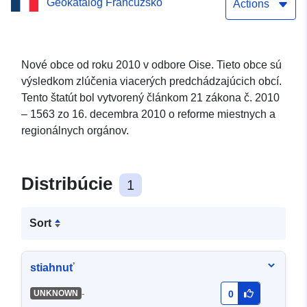
Geokatalóg Francúzsko
Jednoduchá služba
Actions
sťahovania (Atom)
dátového súboru: Nové
Nové obce od roku 2010 v odbore Oise. Tieto obce sú
výsledkom zlúčenia viacerých predchádzajúcich obcí.
obce od roku 2010 v Oise
Tento štatút bol vytvorený článkom 21 zákona č. 2010
– 1563 zo 16. decembra 2010 o reforme miestnych a
regionálnych orgánov.
Distribúcie
1
Sort
stiahnuť
-
UNKNOWN
0