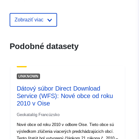
zdroje:
Identifikátory:
http://catalogue.geo-
Zobraziť viac
ide.developpement-
durable.gouv.fr/service/fr-
120066022-atom-a1f74b0e-
Podobné datasety
e1dc-4108-a35b-
6abdefbab08c
uriRef:
http://data.europa.eu/88u/dataset/fr
UNKNOWN
120066022-srv-7263fa7f-11e2-
4cfb-b121-eda0f692c05a
Dátový súbor Direct Download
Service (WFS): Nové obce od roku
Typ:
Zdroj:
2010 v Oise
http://inspire.ec.europa.eu/metadat
codelist/SpatialDataServiceType/d
Geokatalóg Francúzsko
Nové obce od roku 2010 v odbore Oise. Tieto obce sú
výsledkom zlúčenia viacerých predchádzajúcich obcí.
Tento štatút bol vytvorený článkom 21 zákona č. 2010 –