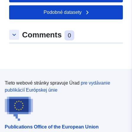
Podobné datasety
Comments
keyboard_arrow_down
0
Tieto webové stránky spravuje Úrad
pre vydávanie
publikácií Európskej únie
Publications Office of the European Union