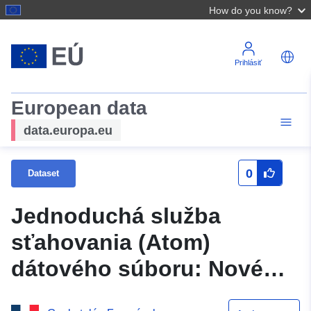
How do you know?
Prihlásiť
European data
data.europa.eu
0
Dataset
Jednoduchá služba
sťahovania (Atom)
dátového súboru: Nové
obce od roku 2010 v Oise