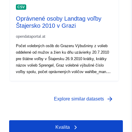
CSV
Oprávnené osoby Landtag voľby
Štajersko 2010 v Grazi
opendataportal.at
Počet volebných osôb do Grazeru Výbušniny z volieb
oddelené od mužov a žien ku dňu uzávierky 20.7.2010
pre štátne voľby v Štajersku 26.9.2010 krátky, krátky
názov volieb Sprengel, Graz volebné výbušné číslo
voľby spolu, počet oprávnených voličov wahlbe_mann,
počet oprávnených mužov voliči, počet žien
oprávnených voliť
arrow_forward
Explore similar datasets
Kvalita