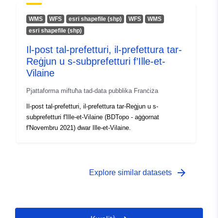
WMS
WFS
esri shapefile (shp)
WFS
WMS
esri shapefile (shp)
Il-post tal-prefetturi, il-prefettura tar-
Reġjun u s-subprefetturi f’Ille-et-
Vilaine
Pjattaforma miftuħa tad-data pubblika Franċiża
Il-post tal-prefetturi, il-prefettura tar-Reġjun u s-
subprefetturi f'Ille-et-Vilaine (BDTopo - aġġornat
f'Novembru 2021) dwar Ille-et-Vilaine.
arrow_forward
Explore similar datasets