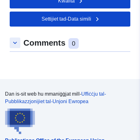
Kwalità
Settijiet tad-Data simili
Comments
keyboard_arrow_down
0
Dan is-sit web hu mmaniġġjat mill-
Uffiċċju tal-
Pubblikazzjonijiet tal-Unjoni Ewropea