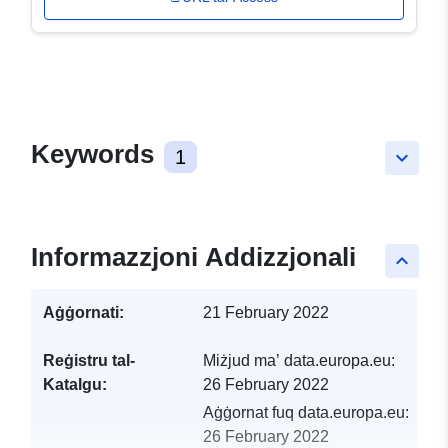
Keywords
1
keyboard_arrow_down
Informazzjoni Addizzjonali
keyboard_arrow_up
Aġġornati:
21 February 2022
Reġistru tal-
Miżjud ma’ data.europa.eu:
Katalgu:
26 February 2022
Aġġornat fuq data.europa.eu:
26 February 2022