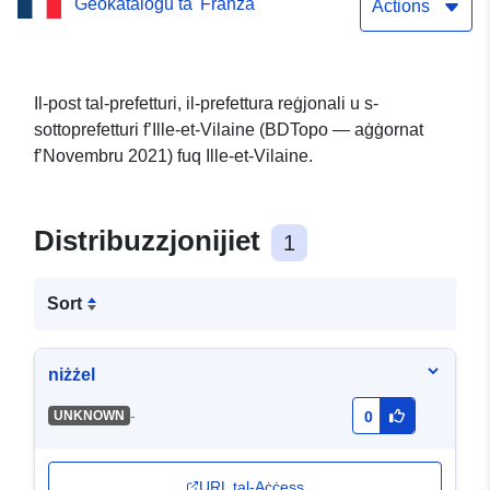
Ġeokatalogu ta' Franza
sottoprefetturi f’Ille-et-
Actions
Vilaine Servizz ta’ Tniżżil
Dirett tas-Sett ta’ Data
Il-post tal-prefetturi, il-prefettura reġjonali u s-
sottoprefetturi f’Ille-et-Vilaine (BDTopo — aġġornat
(WFS): Il-post tal-
f’Novembru 2021) fuq Ille-et-Vilaine.
prefetturi, il-prefettura
reġjonali u s-
Distribuzzjonijiet
1
sottoprefetturi f’Ille-et-
Vilaine
Sort
niżżel
-
UNKNOWN
0
URL tal-Aċċess