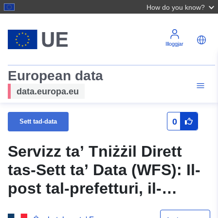
How do you know?
Illoggjar
European data
data.europa.eu
0
Sett tad-data
Servizz ta’ Tniżżil Dirett
tas-Sett ta’ Data (WFS): Il-
post tal-prefetturi, il-
prefettura reġjonali u s-