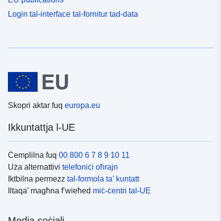
Login tal-interface tal-fornitur tad-data
Skopri aktar fuq
europa.eu
Ikkuntattja l-UE
Ċemplilna fuq
00 800 6 7 8 9 10 11
Uża alternattivi
telefoniċi oħrajn
Iktbilna permezz
tal-formola ta’ kuntatt
Iltaqa’ magħna f’wieħed
miċ-ċentri tal-UE
Media soċjali