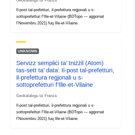
Ġeokatalogu ta' Franza
Il-post tal-prefetturi, il-prefettura reġjonali u s-
sottoprefetturi f’Ille-et-Vilaine (BDTopo — aġġornat
f’Novembru 2021) fuq Ille-et-Vilaine.
UNKNOWN
Servizz sempliċi ta’ tniżżil (Atom)
tas-sett ta’ data: Il-post tal-prefetturi,
il-prefettura reġjonali u s-
sottoprefetturi f’Ille-et-Vilaine
Ġeokatalogu ta' Franza
Il-post tal-prefetturi, il-prefettura reġjonali u s-
sottoprefetturi f’Ille-et-Vilaine (BDTopo — aġġornat
f’Novembru 2021) fuq Ille-et-Vilaine.