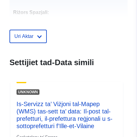
Riżors Spazjali:
Identifikaturi:
http://catalogue.geo-
ide.developpement-
Uri Aktar
durable.gouv.fr/service/fr-
120066022-wxs-9dc284f6-
7201-4fed-9f7e-
Settijiet tad-Data simili
cf8374c3d2a2
uriRef:
http://data.europa.eu/88u/dataset/fr
120066022-srv-72692b23-bfc3-
UNKNOWN
4947-b7e8-2eccd1330f54
Is-Servizz ta’ Viżjoni tal-Mapep
Tip:
Riżorsa:
(WMS) tas-sett ta’ data: Il-post tal-
http://inspire.ec.europa.eu/metadat
prefetturi, il-prefettura reġjonali u s-
codelist/SpatialDataServiceType/d
sottoprefetturi f’Ille-et-Vilaine