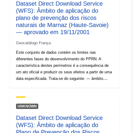
Dataset Direct Download Service
âmbito do estudo que corresponde ao envelope em que
(WFS): Âmbito de aplicação do
os perigos foram estudados.
plano de prevenção dos riscos
naturais de Marnaz (Haute-Savoie)
— aprovado em 19/11/2001
Geocatálogo França
Este conjunto de dados contém os limites nas
diferentes fases do desenvolvimento do PPRN. A
característica destes perímetros é a consequência de
um ato oficial e produzir os seus efeitos a partir de uma
data especificada. Trata-se do seguinte: — âmbito
prescrito contido na ordem de prescrição de um PPR
(natural ou tecnológico); — âmbito de exposição ao
risco que corresponde ao âmbito regulado pelo RPP
aprovado. Este perímetro aprovado é uma facilidade de
UNKNOWN
utilidade (PM1 para PPRNs e PM3 para PPRTs); —
Dataset Direct Download Service
âmbito do estudo que corresponde ao envelope em que
(WFS): Âmbito de aplicação do
os perigos foram estudados.
Plano de Prevenção dos Riscos