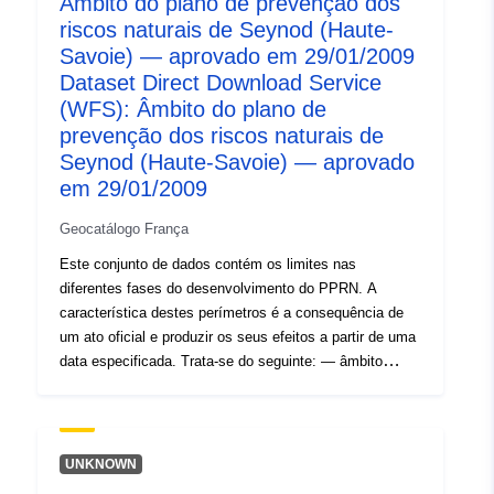
Âmbito do plano de prevenção dos
riscos naturais de Seynod (Haute-
Savoie) — aprovado em 29/01/2009
Dataset Direct Download Service
(WFS): Âmbito do plano de
prevenção dos riscos naturais de
Seynod (Haute-Savoie) — aprovado
em 29/01/2009
Geocatálogo França
Este conjunto de dados contém os limites nas
diferentes fases do desenvolvimento do PPRN. A
característica destes perímetros é a consequência de
um ato oficial e produzir os seus efeitos a partir de uma
data especificada. Trata-se do seguinte: — âmbito
prescrito contido na ordem de prescrição de um PPR
(natural ou tecnológico); — âmbito de exposição ao
risco que corresponde ao âmbito regulado pelo RPP
aprovado. Este perímetro aprovado é uma facilidade de
UNKNOWN
utilidade (PM1 para PPRNs e PM3 para PPRTs); —