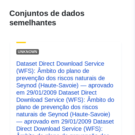
durable.gouv.fr/service/fr-
120066022-wxs-59bdb8dd-
Conjuntos de dados
3a64-44ea-848c-
semelhantes
4ce918cfabbf
uriRef:
http://data.europa.eu/88u/dataset/fr
120066022-srv-7269b6d1-280f-
4cb3-ada0-3698304a2ad7
UNKNOWN
Dataset Direct Download Service
Tipo:
Recurso:
(WFS): Âmbito do plano de
http://inspire.ec.europa.eu/metadat
prevenção dos riscos naturais de
codelist/SpatialDataServiceType/d
Seynod (Haute-Savoie) — aprovado
em 29/01/2009 Dataset Direct
Download Service (WFS): Âmbito do
plano de prevenção dos riscos
naturais de Seynod (Haute-Savoie)
— aprovado em 29/01/2009 Dataset
Direct Download Service (WFS):