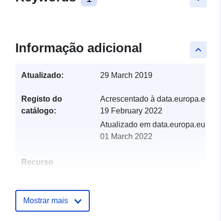
Informação adicional
keyboard_arrow_up
Atualizado:
29 March 2019
Registo do
Acrescentado à data.europa.eu:
catálogo:
19 February 2022
Atualizado em data.europa.eu:
01 March 2022
Recurso
espacial:
Identificadores:
http://catalogue.geo-
Mostrar mais
ide.developpement-