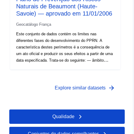
Naturais de Beaumont (Haute-
Savoie) — aprovado em 11/01/2006
Geocatálogo França
Este conjunto de dados contém os limites nas
diferentes fases do desenvolvimento do PPRN. A
característica destes perímetros é a consequência de
um ato oficial e produzir os seus efeitos a partir de uma
data especificada. Trata-se do seguinte: — âmbito
prescrito contido na ordem de prescrição de um PPR
(natural ou tecnológico); — âmbito de exposição ao
risco que corresponde ao âmbito regulado pelo RPP
aprovado. Este perímetro aprovado é uma facilidade de
arrow_forward
Explore similar datasets
utilidade (PM1 para PPRNs e PM3 para PPRTs); —
âmbito do estudo que corresponde ao envelope em que
os perigos foram estudados. Este conjunto de dados
contém os limites nas diferentes fases do
Qualidade
desenvolvimento do PPRN.A característica destes
perímetros é a consequência de um ato oficial e
produzir os seus efeitos a partir de uma data
Conjuntos de dados semelhantes