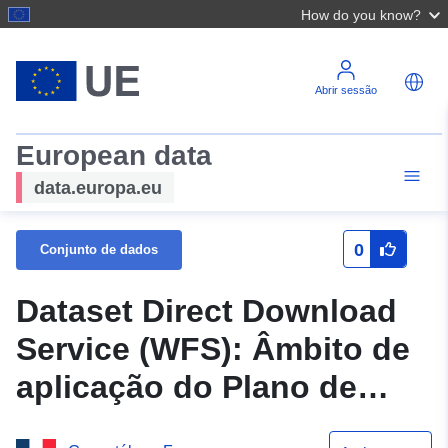
How do you know?
Abrir sessão
European data
data.europa.eu
0
Conjunto de dados
Dataset Direct Download
Service (WFS): Âmbito de
aplicação do Plano de
Prevenção dos Riscos