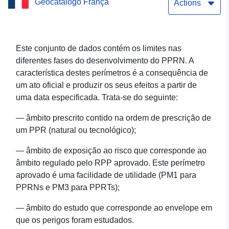
Geocatálogo França
Naturais de Pringy (Haute-
Actions
Savoie) — aprovado em
29/01/2009
Este conjunto de dados contém os limites nas
diferentes fases do desenvolvimento do PPRN. A
característica destes perímetros é a consequência de
um ato oficial e produzir os seus efeitos a partir de
uma data especificada. Trata-se do seguinte:
— âmbito prescrito contido na ordem de prescrição de
um PPR (natural ou tecnológico);
— âmbito de exposição ao risco que corresponde ao
âmbito regulado pelo RPP aprovado. Este perímetro
aprovado é uma facilidade de utilidade (PM1 para
PPRNs e PM3 para PPRTs);
— âmbito do estudo que corresponde ao envelope em
que os perigos foram estudados.