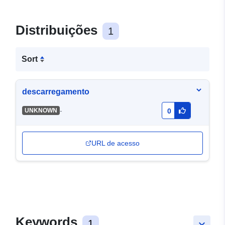
Distribuições
1
Sort
descarregamento
-
UNKNOWN
0
URL de acesso
Keywords
1
keyboard_arrow_down