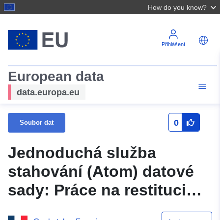
How do you know?
Přihlášení
European data
data.europa.eu
0
Soubor dat
Jednoduchá služba
stahování (Atom) datové
sady: Práce na restituci
koncesí na vodní