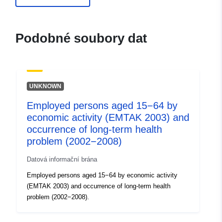
durable.gouv.fr/service/fr-
120066022-atom-
56125772-be66-4606-a184-
Podobné soubory dat
632115343c80
uriRef:
http://data.europa.eu/88u/dataset/fr
120066022-srv-727a0f8d-99a6-
UNKNOWN
424d-a1e8-288b5f1a6eb2
Employed persons aged 15−64 by
Typ:
Datový zdroj:
economic activity (EMTAK 2003) and
http://inspire.ec.europa.eu/metadat
occurrence of long-term health
codelist/SpatialDataServiceType/d
problem (2002−2008)
Datová informační brána
Employed persons aged 15−64 by economic activity
(EMTAK 2003) and occurrence of long-term health
problem (2002−2008).