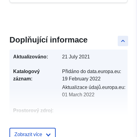
Doplňující informace
keyboard_arrow_up
Aktualizováno:
21 July 2021
Katalogový
Přidáno do data.europa.eu:
záznam:
19 February 2022
Aktualizace údajů.europa.eu:
01 March 2022
Prostorový zdroj:
Identifikátory:
http://catalogue.geo-
ide.developpement-
Zobrazit více