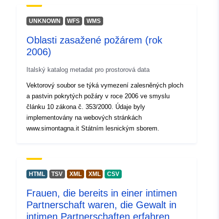
UNKNOWN
WFS
WMS
Oblasti zasažené požárem (rok
2006)
Italský katalog metadat pro prostorová data
Vektorový soubor se týká vymezení zalesněných ploch
a pastvin pokrytých požáry v roce 2006 ve smyslu
článku 10 zákona č. 353/2000. Údaje byly
implementovány na webových stránkách
www.simontagna.it Státním lesnickým sborem.
HTML
TSV
XML
XML
CSV
Frauen, die bereits in einer intimen
Partnerschaft waren, die Gewalt in
intimen Partnerschaften erfahren