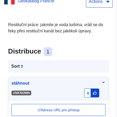
Geokatalog Francie
elektrárny v Provence
Actions
Alpes Côte d’Azur
Restituční práce: jakmile je voda turbína, vrátí se do
řeky přes restituční kanál bez jakékoli úpravy.
Distribuce
1
Sort
stáhnout
-
UNKNOWN
0
Adresa URL pro přístup