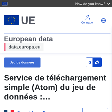
How do you know?
Connexion
European data
data.europa.eu
0
Jeu de données
Service de téléchargement
simple (Atom) du jeu de
données :
N_ZONE_ALEA_PPRN_2014