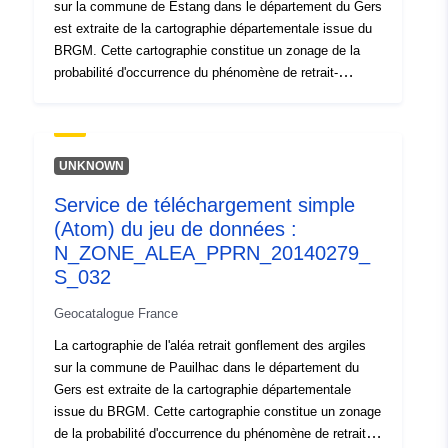
sur la commune de Estang dans le département du Gers
est extraite de la cartographie départementale issue du
BRGM. Cette cartographie constitue un zonage de la
probabilité d'occurrence du phénomène de retrait-
gonflement des terrains argileux. Une carte de
susceptibilité a d'abord été établie sur la base de
critères purement physiques par le BRGM à partir des
cartes géologiques du département, qui ont été
UNKNOWN
interprétées en prenant en compte les facteurs suivants
Service de téléchargement simple
pour chaque formation géologique : - la proportion de
(Atom) du jeu de données :
matériau argileux au sein de la formation (analyse
lithologique) ; - la proportion de minéraux gonflants dans
N_ZONE_ALEA_PPRN_20140279_
la phase argileuse (composition minéralogique) ; - le
S_032
comportement géotechnique du matériau. Pour chacune
Geocatalogue France
des formations argileuses identifiées, le niveau d’aléa
est en définitive la résultante du niveau de susceptibilité
La cartographie de l'aléa retrait gonflement des argiles
ainsi obtenu avec la densité de sinistres retrait
sur la commune de Pauilhac dans le département du
gonflement, rapportée à 100 km2 de surface
Gers est extraite de la cartographie départementale
d'affleurement réellement urbanisée.
issue du BRGM. Cette cartographie constitue un zonage
de la probabilité d'occurrence du phénomène de retrait-