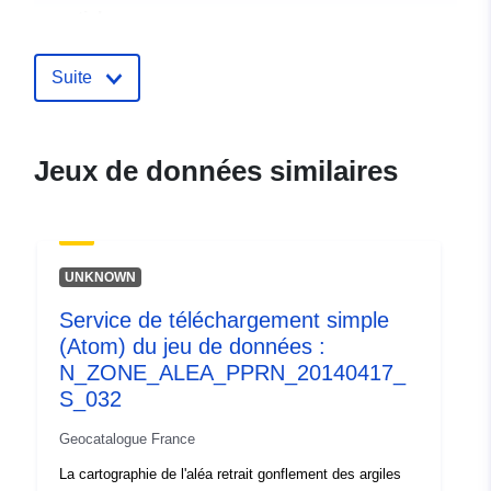
spatiale:
Identificateurs:
http://catalogue.geo-
Suite
ide.developpement-
durable.gouv.fr/service/fr-
120066022-atom-
Jeux de données similaires
7300ad7b-70ed-41e8-8f6a-
651185218875
uriRef:
http://data.europa.eu/88u/dataset/fr
UNKNOWN
120066022-srv-727fa709-bad8-
4b11-8c7c-8d107a5ca26e
Service de téléchargement simple
(Atom) du jeu de données :
Type:
Ressource:
N_ZONE_ALEA_PPRN_20140417_
http://inspire.ec.europa.eu/metadat
S_032
codelist/ResourceType/services
Geocatalogue France
La cartographie de l'aléa retrait gonflement des argiles