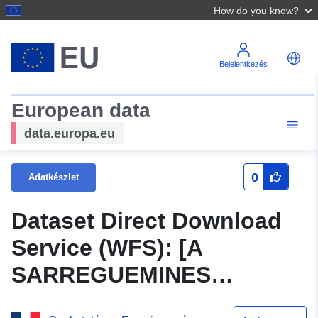
How do you know?
Bejelentkezés
European data
data.europa.eu
0
Adatkészlet
Dataset Direct Download
Service (WFS): [A
SARREGUEMINES
választéka] Az IPPC-