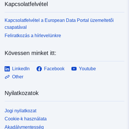
Kapcsolatfelvétel
árvízkockázatok és az árvízkockázatok
feltérképezésének elsődleges célja, hogy az
árvízkockázatokkal kapcsolatos ismeretek
Kapcsolatfelvétel a European Data Portal üzemeltetői
homogenizálása és objektivitása révén hozzájáruljon az
csapatával
árvízkockázat-kezelési tervek (WRMS) kidolgozásához.
Feliratkozás a hírlevelünkre
Ez az adatkészlet megfelelő léptékű térképek
készítésére szolgál a feltárt problémákról.
Kövessen minket itt:
LinkedIn
Facebook
Youtube
Other
Nyilatkozatok
Jogi nyilatkozat
Cookie-k használata
Akadálymentesség