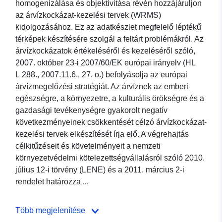
homogenizálása és objektivitása révén hozzájáruljon
az árvízkockázat-kezelési tervek (WRMS)
kidolgozásához. Ez az adatkészlet megfelelő léptékű
térképek készítésére szolgál a feltárt problémákról. Az
árvízkockázatok értékeléséről és kezeléséről szóló,
2007. október 23-i 2007/60/EK európai irányelv (HL
L 288., 2007.11.6., 27. o.) befolyásolja az európai
árvízmegelőzési stratégiát. Az árvíznek az emberi
egészségre, a környezetre, a kulturális örökségre és a
gazdasági tevékenységre gyakorolt negatív
következményeinek csökkentését célzó árvízkockázat-
kezelési tervek elkészítését írja elő. A végrehajtás
célkitűzéseit és követelményeit a nemzeti
környezetvédelmi kötelezettségvállalásról szóló 2010.
július 12-i törvény (LENE) és a 2011. március 2-i
rendelet határozza ...
Több megjelenítése