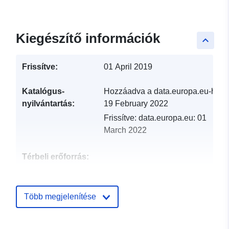
Kiegészítő információk
keyboard_arrow_up
Frissítve:
01 April 2019
Katalógus-
Hozzáadva a data.europa.eu-hoz:
nyilvántartás:
19 February 2022
Frissítve: data.europa.eu:
01
March 2022
Térbeli erőforrás:
Azonosítók:
http://catalogue.geo-
ide.developpement-
Több megjelenítése
durable.gouv.fr/service/fr-
120066022-wxs-a7edce38-