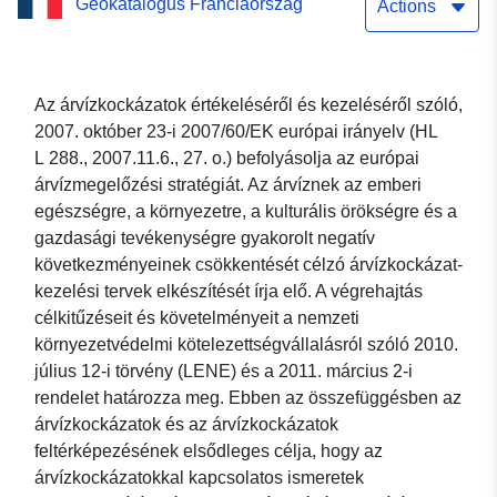
Geokatalógus Franciaország
irányelv szennyező
Actions
létesítményeivel
kapcsolatos kérdések
Az árvízkockázatok értékeléséről és kezeléséről szóló,
2007. október 23-i 2007/60/EK európai irányelv (HL
táblázata.
L 288., 2007.11.6., 27. o.) befolyásolja az európai
árvízmegelőzési stratégiát. Az árvíznek az emberi
egészségre, a környezetre, a kulturális örökségre és a
gazdasági tevékenységre gyakorolt negatív
következményeinek csökkentését célzó árvízkockázat-
kezelési tervek elkészítését írja elő. A végrehajtás
célkitűzéseit és követelményeit a nemzeti
környezetvédelmi kötelezettségvállalásról szóló 2010.
július 12-i törvény (LENE) és a 2011. március 2-i
rendelet határozza meg. Ebben az összefüggésben az
árvízkockázatok és az árvízkockázatok
feltérképezésének elsődleges célja, hogy az
árvízkockázatokkal kapcsolatos ismeretek