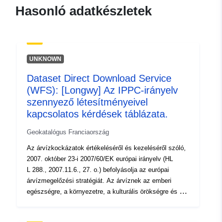
3b06-401f-a9e1-
Hasonló adatkészletek
6b00f811c386
uriRef:
http://data.europa.eu/88u/dataset/fr
120066022-srv-7288806a-99e0-
UNKNOWN
4882-891f-e9f1ab3e19d5
Dataset Direct Download Service
Típus:
Erőforrás:
(WFS): [Longwy] Az IPPC-irányelv
http://inspire.ec.europa.eu/metadat
szennyező létesítményeivel
codelist/SpatialDataServiceType/d
kapcsolatos kérdések táblázata.
Geokatalógus Franciaország
Az árvízkockázatok értékeléséről és kezeléséről szóló,
2007. október 23-i 2007/60/EK európai irányelv (HL
L 288., 2007.11.6., 27. o.) befolyásolja az európai
árvízmegelőzési stratégiát. Az árvíznek az emberi
egészségre, a környezetre, a kulturális örökségre és a
gazdasági tevékenységre gyakorolt negatív
következményeinek csökkentését célzó árvízkockázat-