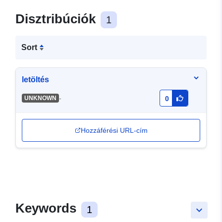
Disztribúciók
1
Sort
letöltés
-
UNKNOWN
0
Hozzáférési URL-cím
Keywords
1
keyboard_arrow_down