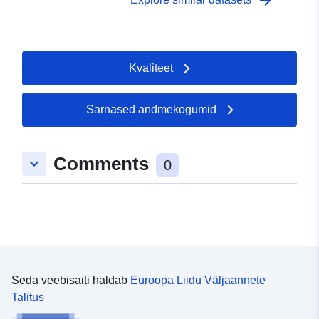
arrow_forward
Kvaliteet
Sarnased andmekogumid
Comments
keyboard_arrow_down
0
Seda veebisaiti haldab
Euroopa Liidu Väljaannete
Talitus