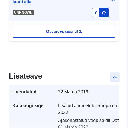
laadi alla
-
UNKNOWN
0
Juurdepääsu URL
Lisateave
keyboard_arrow_up
Uuendatud:
22 March 2019
Kataloogi kirje:
Lisatud andmetele.europa.eu:
19 
2022
Ajakohastatud veebisaidil Data.eu
01 March 2022