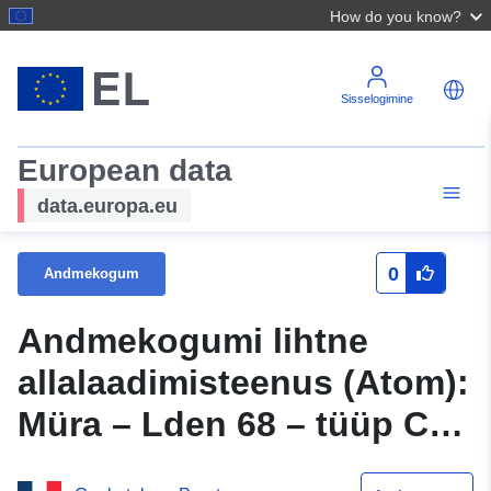
How do you know?
Sisselogimine
European data
data.europa.eu
0
Andmekogum
Andmekogumi lihtne
allalaadimisteenus (Atom):
Müra – Lden 68 – tüüp C
(VRU) ületamine