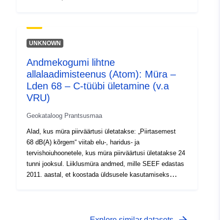
mõeldud dünaamilised kaardid (mürakaardid) (Cartélie).
Alad, kus müra piirväärtusi ületatakse: „Piirtasemest
68 dB(A) kõrgem“ viitab elu-, haridus- ja
tervishoiuhoonetele, kus müra piirväärtusi ületatakse 24
UNKNOWN
tunni jooksul. Liiklusmüra andmed, mille SEEF edastas
Andmekogumi lihtne
2011. aastal, et koostada üldsusele kasutamiseks
allalaadimisteenus (Atom): Müra –
mõeldud dünaamilised kaardid (mürakaardid) (Cartélie).
Lden 68 – C-tüübi ületamine (v.a
VRU)
Geokataloog Prantsusmaa
Alad, kus müra piirväärtusi ületatakse: „Piirtasemest
68 dB(A) kõrgem“ viitab elu-, haridus- ja
tervishoiuhoonetele, kus müra piirväärtusi ületatakse 24
tunni jooksul. Liiklusmüra andmed, mille SEEF edastas
2011. aastal, et koostada üldsusele kasutamiseks
mõeldud dünaamilised kaardid (mürakaardid) (Cartélie).
Explore similar datasets