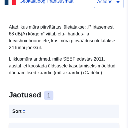
Geokataloog Prantsusmaa
Actions
Alad, kus müra piirväärtusi ületatakse: „Piirtasemest
68 dB(A) kõrgem“ viitab elu-, haridus- ja
tervishoiuhoonetele, kus müra piirväärtusi ületatakse
24 tunni jooksul.
Liiklusmüra andmed, mille SEEF edastas 2011.
aastal, et koostada üldsusele kasutamiseks mõeldud
dünaamilised kaardid (mürakaardid) (Cartélie).
Jaotused
1
Sort