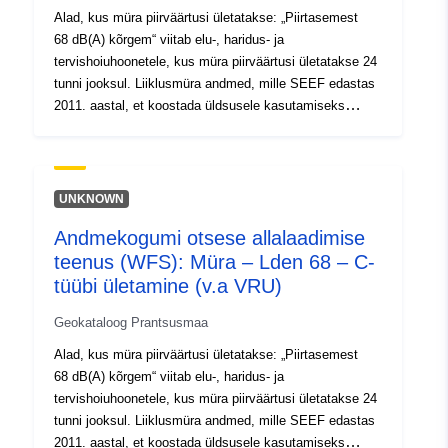
Alad, kus müra piirväärtusi ületatakse: „Piirtasemest
68 dB(A) kõrgem“ viitab elu-, haridus- ja
tervishoiuhoonetele, kus müra piirväärtusi ületatakse 24
tunni jooksul. Liiklusmüra andmed, mille SEEF edastas
2011. aastal, et koostada üldsusele kasutamiseks
mõeldud dünaamilised kaardid (mürakaardid) (Cartélie).
UNKNOWN
Andmekogumi otsese allalaadimise
teenus (WFS): Müra – Lden 68 – C-
tüübi ületamine (v.a VRU)
Geokataloog Prantsusmaa
Alad, kus müra piirväärtusi ületatakse: „Piirtasemest
68 dB(A) kõrgem“ viitab elu-, haridus- ja
tervishoiuhoonetele, kus müra piirväärtusi ületatakse 24
tunni jooksul. Liiklusmüra andmed, mille SEEF edastas
2011. aastal, et koostada üldsusele kasutamiseks