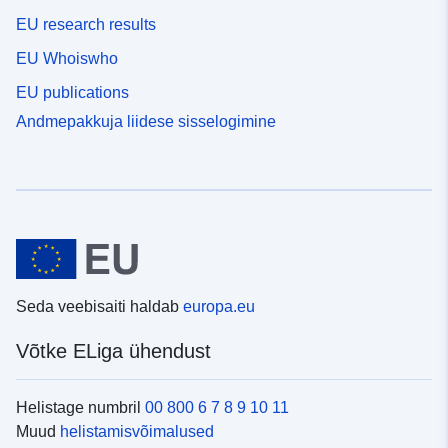
EU research results
EU Whoiswho
EU publications
Andmepakkuja liidese sisselogimine
Seda veebisaiti haldab
europa.eu
Võtke ELiga ühendust
Helistage numbril
00 800 6 7 8 9 10 11
Muud
helistamisvõimalused