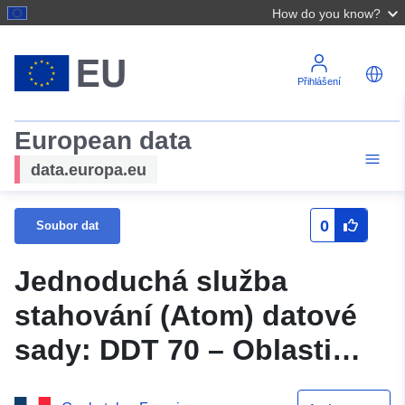
How do you know?
Přihlášení
European data
data.europa.eu
0
Soubor dat
Jednoduchá služba
stahování (Atom) datové
sady: DDT 70 – Oblasti
ortofotografických indexů