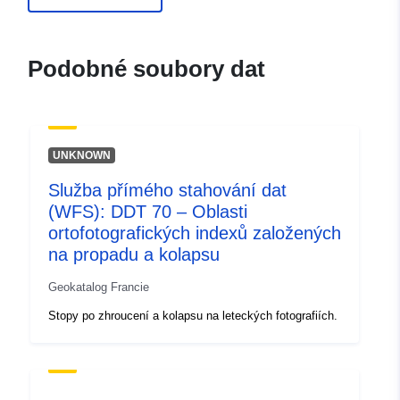
durable.gouv.fr/service/fr-
120066022-atom-16af84c1-
c629-4e6d-b6d0-
Podobné soubory dat
98f634debcf0
uriRef:
http://data.europa.eu/88u/dataset/fr
120066022-srv-729641e2-fcc7-
UNKNOWN
4865-935d-f76d24d4a8b6
Služba přímého stahování dat
Typ:
Datový zdroj:
(WFS): DDT 70 – Oblasti
http://inspire.ec.europa.eu/metadat
ortofotografických indexů založených
codelist/SpatialDataServiceType/d
na propadu a kolapsu
Geokatalog Francie
Stopy po zhroucení a kolapsu na leteckých fotografiích.