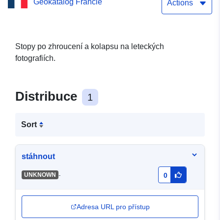
Geokatalog Francie
založených na propadu a
Actions
kolapsu
Stopy po zhroucení a kolapsu na leteckých
fotografiích.
Distribuce
1
Sort
stáhnout
-
UNKNOWN
0
Adresa URL pro přístup