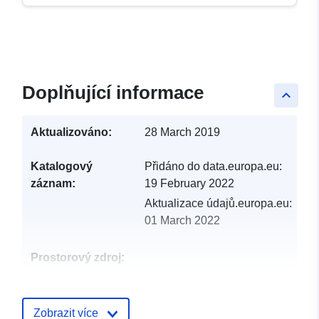
Doplňující informace
keyboard_arrow_up
Aktualizováno:
28 March 2019
Katalogový
Přidáno do data.europa.eu:
záznam:
19 February 2022
Aktualizace údajů.europa.eu:
01 March 2022
Prostorový zdroj:
Identifikátory:
http://catalogue.geo-
ide.developpement-
Zobrazit více