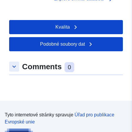
Kvalita
Podobné soubory dat
Comments
keyboard_arrow_down
0
Tyto internetové stránky spravuje
Úřad pro publikace
Evropské unie