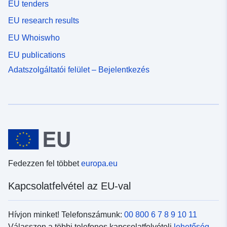
EU tenders
EU research results
EU Whoiswho
EU publications
Adatszolgáltatói felület – Bejelentkezés
Fedezzen fel többet
europa.eu
Kapcsolatfelvétel az EU-val
Hívjon minket! Telefonszámunk:
00 800 6 7 8 9 10 11
Válasszon a többi telefonos kapcsolatfelvételi
lehetőség