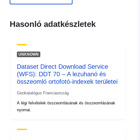
durable.gouv.fr/service/fr-
120066022-atom-16af84c1-
c629-4e6d-b6d0-
Hasonló adatkészletek
98f634debcf0
uriRef:
http://data.europa.eu/88u/dataset/fr
120066022-srv-729641e2-fcc7-
UNKNOWN
4865-935d-f76d24d4a8b6
Dataset Direct Download Service
Típus:
Erőforrás:
(WFS): DDT 70 – A lezuhanó és
http://inspire.ec.europa.eu/metadat
összeomló ortofotó-indexek területei
codelist/SpatialDataServiceType/d
Geokatalógus Franciaország
A légi felvételek összeomlásának és összeomlásának
nyomai.