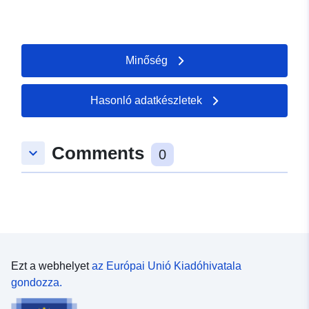
Minőség
Hasonló adatkészletek
Comments
keyboard_arrow_down
0
Ezt a webhelyet
az Európai Unió Kiadóhivatala
gondozza.