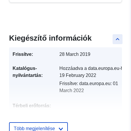
Kiegészítő információk
keyboard_arrow_up
Frissítve:
28 March 2019
Katalógus-
Hozzáadva a data.europa.eu-hoz:
nyilvántartás:
19 February 2022
Frissítve: data.europa.eu:
01
March 2022
Térbeli erőforrás:
Azonosítók:
http://catalogue.geo-
ide.developpement-
Több megjelenítése