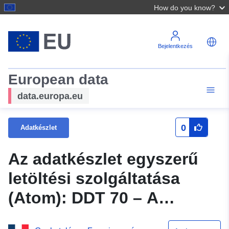
How do you know?
Bejelentkezés
European data
data.europa.eu
0
Adatkészlet
Az adatkészlet egyszerű
letöltési szolgáltatása
(Atom): DDT 70 – A
lezuhanó és összeomló