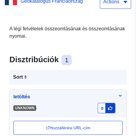
Geokatalógus Franciaország
ortofotó-indexek területei
Actions
A légi felvételek összeomlásának és összeomlásának
nyomai.
Disztribúciók
1
Sort
letöltés
-
UNKNOWN
0
Hozzáférési URL-cím