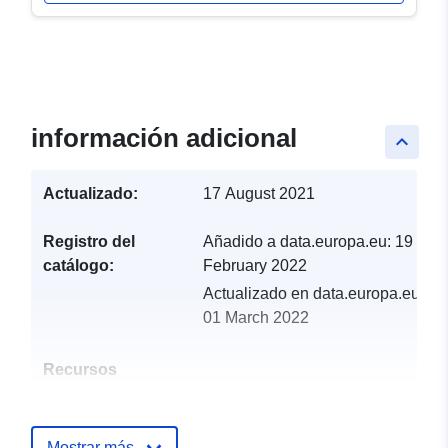
información adicional
keyboard_arrow_up
Actualizado:
17 August 2021
Registro del
Añadido a data.europa.eu:
19
catálogo:
February 2022
Actualizado en data.europa.eu:
01 March 2022
Recursos
espacial:
Identificadores:
http://catalogue.geo-
Mostrar más