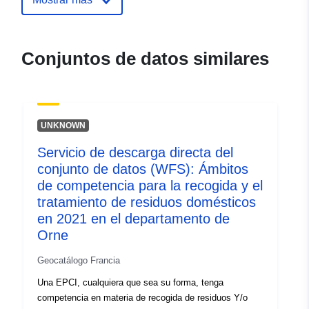
ide.developpement-
durable.gouv.fr/service/fr-
120066022-atom-a648209c-
Conjuntos de datos similares
534b-4ace-8c29-
b256dcbd759a
uriRef:
http://data.europa.eu/88u/dataset/fr
UNKNOWN
120066022-srv-762c46b0-a82f-
4e56-bf52-8406ed2eb330
Servicio de descarga directa del
conjunto de datos (WFS): Ámbitos
Tipo:
Recurso:
de competencia para la recogida y el
http://inspire.ec.europa.eu/metadat
tratamiento de residuos domésticos
codelist/ResourceType/services
en 2021 en el departamento de
Orne
Geocatálogo Francia
Una EPCI, cualquiera que sea su forma, tenga
competencia en materia de recogida de residuos Y/o