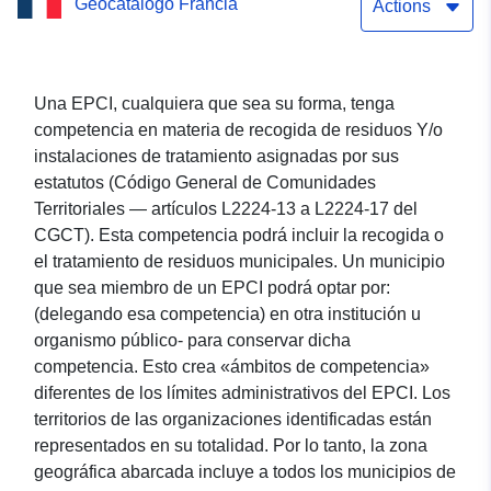
Geocatálogo Francia
para la recogida y el
Actions
tratamiento de residuos
domésticos en 2021 en el
Una EPCI, cualquiera que sea su forma, tenga
competencia en materia de recogida de residuos Y/o
departamento de Orne
instalaciones de tratamiento asignadas por sus
estatutos (Código General de Comunidades
Territoriales — artículos L2224-13 a L2224-17 del
CGCT). Esta competencia podrá incluir la recogida o
el tratamiento de residuos municipales. Un municipio
que sea miembro de un EPCI podrá optar por:
(delegando esa competencia) en otra institución u
organismo público- para conservar dicha
competencia. Esto crea «ámbitos de competencia»
diferentes de los límites administrativos del EPCI. Los
territorios de las organizaciones identificadas están
representados en su totalidad. Por lo tanto, la zona
geográfica abarcada incluye a todos los municipios de