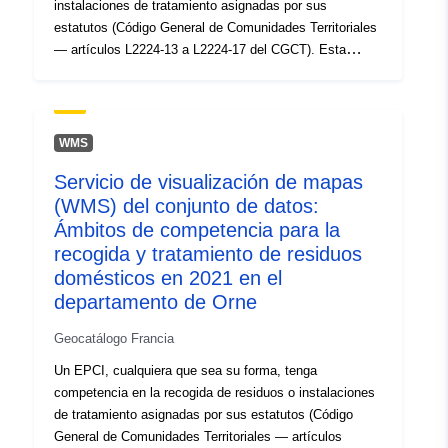
instalaciones de tratamiento asignadas por sus
estatutos (Código General de Comunidades Territoriales
— artículos L2224-13 a L2224-17 del CGCT). Esta
competencia podrá incluir la recogida o el tratamiento de
residuos municipales. Un municipio que sea miembro de
un EPCI podrá optar por: (delegando esa competencia)
en otra institución u organismo público- para conservar
WMS
dicha competencia. Esto crea «ámbitos de
Servicio de visualización de mapas
competencia» diferentes de los límites administrativos
(WMS) del conjunto de datos:
del EPCI. Los territorios de las organizaciones
identificadas están representados en su totalidad. Por lo
Ámbitos de competencia para la
tanto, la zona geográfica abarcada incluye a todos los
recogida y tratamiento de residuos
municipios de Ornaise y a determinados municipios de
domésticos en 2021 en el
los departamentos vecinos (en el caso de un organismo
departamento de Orne
de Onais competente en municipios situados fuera del
departamento de Orne o de un organismo cuya sede no
Geocatálogo Francia
está en el Orne competente en los municipios de
Un EPCI, cualquiera que sea su forma, tenga
ornaise).
competencia en la recogida de residuos o instalaciones
de tratamiento asignadas por sus estatutos (Código
General de Comunidades Territoriales — artículos