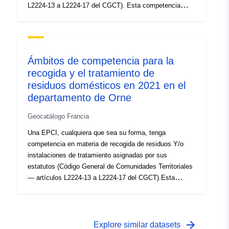
L2224-13 a L2224-17 del CGCT). Esta competencia
puede incluir la recogida o tratamiento de residuos
municipales. Un municipio que es miembro de un EPCI
puede optar por: (delegar esa competencia) a otra
institución u organismo público- para conservar dicha
Ámbitos de competencia para la
competencia. Esto crea «ámbitos de competencia»
recogida y el tratamiento de
diferentes de los límites administrativos de la EPCI. Los
residuos domésticos en 2021 en el
territorios de las organizaciones identificadas están
representados en su totalidad. Por lo tanto, la zona
departamento de Orne
geográfica abarca todos los municipios de ornaise y
Geocatálogo Francia
determinados municipios de los departamentos vecinos
(en el caso de un organismo Onais competente en
Una EPCI, cualquiera que sea su forma, tenga
municipios fuera del departamento de Orne o de un
competencia en materia de recogida de residuos Y/o
organismo cuya sede no esté en el Orne competente en
instalaciones de tratamiento asignadas por sus
las comunas ornaise).
estatutos (Código General de Comunidades Territoriales
— artículos L2224-13 a L2224-17 del CGCT).Esta
competencia podrá incluir la recogida o el tratamiento de
residuos municipales. Un municipio que sea miembro de
un EPCI podrá optar por: (delegando esa competencia)
en otra institución u organismo público- para conservar
arrow_forward
Explore similar datasets