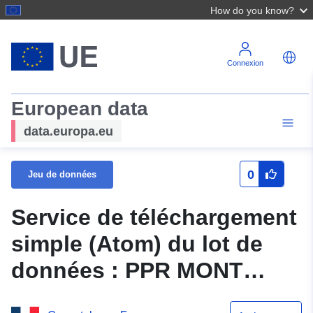
How do you know?
Connexion
European data
data.europa.eu
0
Jeu de données
Service de téléchargement
simple (Atom) du lot de
données : PPR MONT
(64DDTM20080007) - Plan