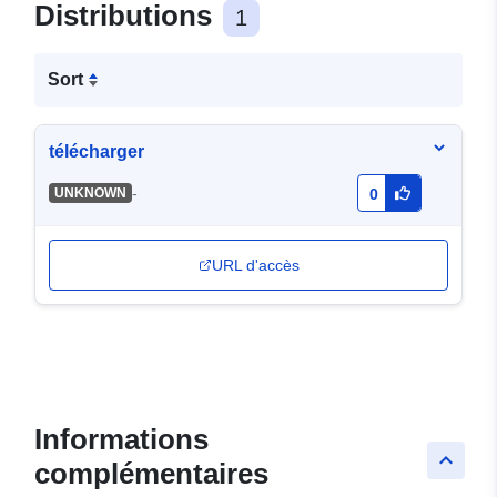
Distributions
1
Sort
télécharger
-
UNKNOWN
0
URL d'accès
Informations
keyboard_arrow_up
complémentaires