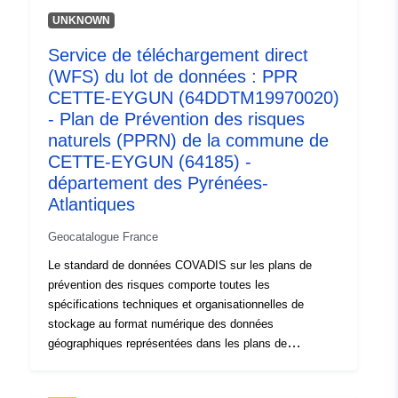
uriRef:
http://data.europa.eu/88u/dataset/fr
UNKNOWN
120066022-srv-7638902f-fcd4-
4a5f-8134-0dd44bd3e603
Service de téléchargement direct
(WFS) du lot de données : PPR
Type:
Ressource:
CETTE-EYGUN (64DDTM19970020)
http://inspire.ec.europa.eu/metadat
- Plan de Prévention des risques
codelist/SpatialDataServiceType/d
naturels (PPRN) de la commune de
CETTE-EYGUN (64185) -
département des Pyrénées-
Atlantiques
Geocatalogue France
Le standard de données COVADIS sur les plans de
prévention des risques comporte toutes les
spécifications techniques et organisationnelles de
stockage au format numérique des données
géographiques représentées dans les plans de
prévention des risques (PPR). Les risques majeurs
regroupent les huit risques naturels principaux