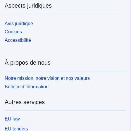
modélisation complète d'un dossier de plan de
Aspects juridiques
prévention des risques. Le périmètre de ce document
est circonscrit aux données géographiques figurant dans
les PPR qu'elles soient de nature réglementaire ou non.
Avis juridique
Le standard PPR n'a pas non plus pour objet de
Cookies
standardiser la connaissance des aléas. L'enjeu est de
disposer d'une description pour un stockage homogène
Accessibilité
des données géographiques des PPR car ces données
intéressent plusieurs métiers au sein des ministères en
charge de l'agriculture, d'une part, et de l'écologie, et du
À propos de nous
développement durable, d'autre part.
Notre mission, notre vision et nos valeurs
Bulletin d’information
Autres services
EU law
EU tenders