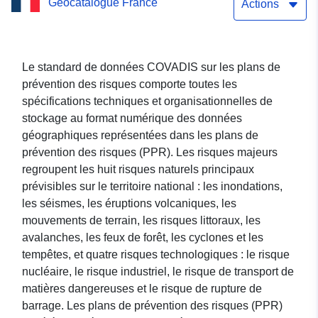
Geocatalogue France
de Prévention des risques
Actions
naturels (PPRN) de la
commune de MONT
Le standard de données COVADIS sur les plans de
prévention des risques comporte toutes les
(64396) - département des
spécifications techniques et organisationnelles de
Pyrénées-Atlantiques
stockage au format numérique des données
géographiques représentées dans les plans de
prévention des risques (PPR). Les risques majeurs
regroupent les huit risques naturels principaux
prévisibles sur le territoire national : les inondations,
les séismes, les éruptions volcaniques, les
mouvements de terrain, les risques littoraux, les
avalanches, les feux de forêt, les cyclones et les
tempêtes, et quatre risques technologiques : le risque
nucléaire, le risque industriel, le risque de transport de
matières dangereuses et le risque de rupture de
barrage. Les plans de prévention des risques (PPR)