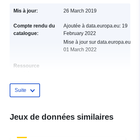
Mis à jour:
26 March 2019
Compte rendu du
Ajoutée à data.europa.eu:
19
catalogue:
February 2022
Mise à jour sur data.europa.eu:
01 March 2022
Ressource
spatiale:
Identificateurs:
http://catalogue.geo-
Suite
ide.developpement-
durable.gouv.fr/service/fr-
120066022-atom-31a9f204-
Jeux de données similaires
162c-44e0-bc25-
f5197a102af4