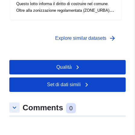
Questo lotto informa il diritto di costruire nel comune.
Oltre alla zonizzazione regolamentata (ZONE_URBA),
può contenere fino a 2 altri set di dati: requisiti di
superficie (PRESCRIPTION_SURF) e/o informazioni
sulla superficie (INFO_SURF).
arrow_forward
Explore similar datasets
Qualità
Set di dati simili
Comments
keyboard_arrow_down
0