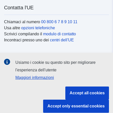
Contatta l’UE
Chiamaci al numero
00 800 6 7 8 9 10 11
Usa altre
opzioni telefoniche
Scrivici compilando il
modulo di contatto
Incontraci presso uno dei
centri dell'UE
Social media
Usiamo i cookie su questo sito per migliorare
Cerca i
canali social
l'esperienza dell'utente
Maggiori informazioni
Istituzioni e organi dell’UE
Accept all cookies
Cerca tutte le istituzioni e gli organi dell’UE
Accept only essential cookies