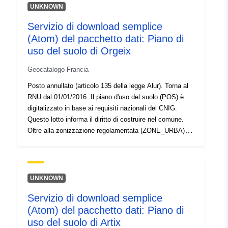
UNKNOWN
4b69-8aa7-aab5a00db55d
Servizio di download semplice
Tipo:
Risorsa:
(Atom) del pacchetto dati: Piano di
http://inspire.ec.europa.eu/metadat
uso del suolo di Orgeix
codelist/ResourceType/services
Geocatalogo Francia
Posto annullato (articolo 135 della legge Alur). Torna al
RNU dal 01/01/2016. Il piano d'uso del suolo (POS) è
digitalizzato in base ai requisiti nazionali del CNIG.
Questo lotto informa il diritto di costruire nel comune.
Oltre alla zonizzazione regolamentata (ZONE_URBA),
può contenere fino a 2 altri set di dati: requisiti di
superficie (PRESCRIPTION_SURF) e/o informazioni
sulla superficie (INFO_SURF).
UNKNOWN
Servizio di download semplice
(Atom) del pacchetto dati: Piano di
uso del suolo di Artix