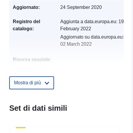
Aggiornato:
24 September 2020
Registro del
Aggiunta a data.europa.eu:
19
catalogo:
February 2022
Aggiornato su data.europa.eu:
02 March 2022
Risorsa spaziale:
Identificatori:
http://catalogue.geo-
ide.developpement-
Mostra di più
durable.gouv.fr/service/fr-
120066022-wxs-586599ed-
005c-4ad5-b804-
Set di dati simili
bb6568261740
uriRef:
http://data.europa.eu/88u/dataset/fr
120066022-srv-76403e88-19e7-