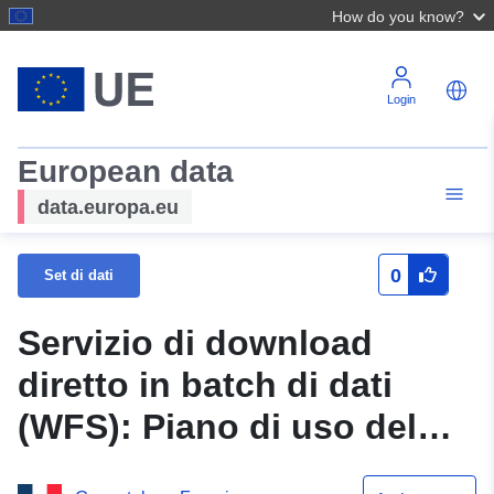
How do you know?
Login
European data
data.europa.eu
0
Set di dati
Servizio di download
diretto in batch di dati
(WFS): Piano di uso del
suolo di Artix