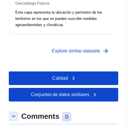
Geocatálogo Francia
Esta capa representa la ubicación y perímetro de los
territorios en los que se pueden suscribir medidas
agroambientales y climáticas.
arrow_forward
Explore similar datasets
Calidad
Conjuntos de datos similares
Comments
keyboard_arrow_down
0