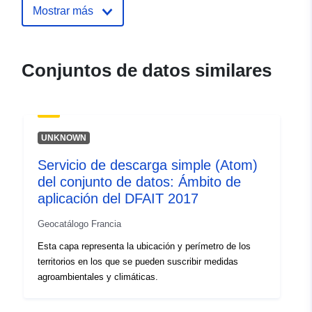
Identificadores:
http://catalogue.geo-
Mostrar más
ide.developpement-
durable.gouv.fr/service/fr-
120066022-atom-ce68ec90-
Conjuntos de datos similares
d736-4e90-b725-
9b0e8090d81d
uriRef:
http://data.europa.eu/88u/dataset/fr
UNKNOWN
120066022-srv-764242ad-05fb-
42f4-a2f9-88c34057ce40
Servicio de descarga simple (Atom)
del conjunto de datos: Ámbito de
Tipo:
Recurso:
aplicación del DFAIT 2017
http://inspire.ec.europa.eu/metadat
codelist/SpatialDataServiceType/d
Geocatálogo Francia
Esta capa representa la ubicación y perímetro de los
territorios en los que se pueden suscribir medidas
agroambientales y climáticas.