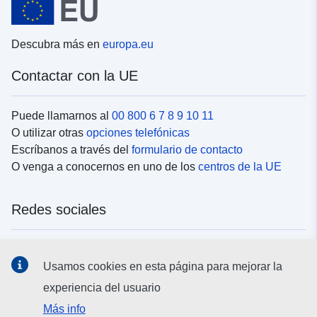
Descubra más en
europa.eu
Contactar con la UE
Puede llamarnos al
00 800 6 7 8 9 10 11
O utilizar otras
opciones telefónicas
Escríbanos a través del
formulario de contacto
O venga a conocernos en uno de los
centros de la UE
Redes sociales
Buscar los canales de la UE en las
redes sociales
Usamos cookies en esta página para mejorar la
experiencia del usuario
Instituciones y organismos de la UE
Más info