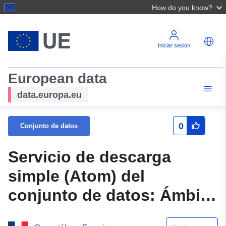
How do you know?
Iniciar sesión
European data
data.europa.eu
0
Conjunto de datos
Servicio de descarga
simple (Atom) del
conjunto de datos: Ámbito
de aplicación del DFAIT