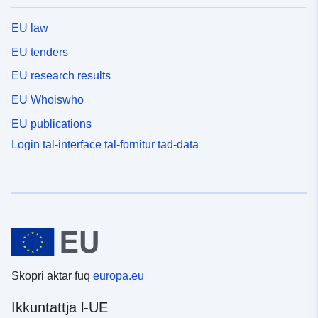
perimetri li fihom jistgħu jitwettqu l-possibbiltajiet għat-
trasferiment tad-dritt għall-bini (trasferiment ta’ COS),-
EU law
żoni ta’ daqs u kapaċità limitati fejn il-kostruzzjoni hija
EU tenders
possibbli taħt il-kundizzjoni ta’ impjantazzjoni u densità.
EU research results
EU Whoiswho
EU publications
Login tal-interface tal-fornitur tad-data
Skopri aktar fuq
europa.eu
Ikkuntattja l-UE