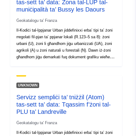
tas-sett ta’ data: Żona tal-LUP tal-
codelist/ResourceType/services
muniċipalità ta’ Bussy les Daours
Ġeokatalogu ta' Franza
Il-Kodiċi tal-Ippjanar Urban jiddefinixxi erba’ tipi ta’ żoni
rregolati fil-pjan ta’ ppjanar lokali (R.123–5 sa 8): żoni
urbani (U), żoni li għandhom jiġu urbanizzati (UA), żoni
agrikoli (A) u żoni naturali u forestali (N). Dawn iż-żoni
għandhom jiġu demarkati fuq dokument grafiku wieħed
jew aktar. Regolament huwa mehmuż ma’ kull qasam. Il-
liġi tista’ tistabbilixxi regoli differenti, skont jekk l-għan
tal-kostruzzjoni jirrigwardax l-akkomodazzjoni, l-
akkomodazzjoni f’lukanda, l-uffiċċji, il-kummerċ, l-
UNKNOWN
artiġjanat, l-industrija, l-agrikoltura jew il-forestrija jew il-
Servizz sempliċi ta’ tniżżil (Atom)
funzjonijiet tal-maħżen. Dawn il-kategoriji huma limitati
tas-sett ta’ data: Tqassim f’żoni tal-
(Art. R.123–9). Iż-żoni diġà urbanizzati fejn il-faċilitajiet
pubbliċi eżistenti jew taħt kostruzzjoni għandhom
PLU ta’ Landreville
biżżejjed kapaċità biex iservu l-bini li għandu jiġi installat
Ġeokatalogu ta' Franza
huma kklassifikati bħala żoni U. Iż-żoni naturali tal-
muniċipalità jistgħu jiġu kklassifikati bħala żoni tal-UA, li
Il-Kodiċi tal-Ippjanar Urban jiddefinixxi erba’ tipi ta’ żoni