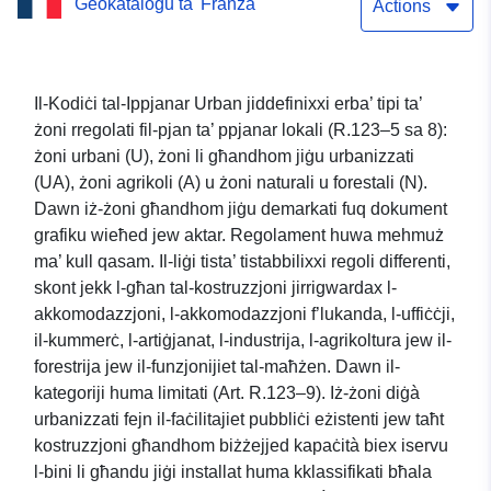
Ġeokatalogu ta' Franza
Actions
Il-Kodiċi tal-Ippjanar Urban jiddefinixxi erba’ tipi ta’
żoni rregolati fil-pjan ta’ ppjanar lokali (R.123–5 sa 8):
żoni urbani (U), żoni li għandhom jiġu urbanizzati
(UA), żoni agrikoli (A) u żoni naturali u forestali (N).
Dawn iż-żoni għandhom jiġu demarkati fuq dokument
grafiku wieħed jew aktar. Regolament huwa mehmuż
ma’ kull qasam. Il-liġi tista’ tistabbilixxi regoli differenti,
skont jekk l-għan tal-kostruzzjoni jirrigwardax l-
akkomodazzjoni, l-akkomodazzjoni f’lukanda, l-uffiċċji,
il-kummerċ, l-artiġjanat, l-industrija, l-agrikoltura jew il-
forestrija jew il-funzjonijiet tal-maħżen. Dawn il-
kategoriji huma limitati (Art. R.123–9). Iż-żoni diġà
urbanizzati fejn il-faċilitajiet pubbliċi eżistenti jew taħt
kostruzzjoni għandhom biżżejjed kapaċità biex iservu
l-bini li għandu jiġi installat huma kklassifikati bħala