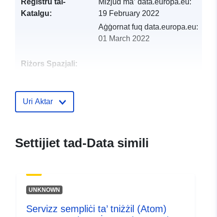
Reġistru tal-
Miżjud ma’ data.europa.eu:
Katalgu:
19 February 2022
Aġġornat fuq data.europa.eu:
01 March 2022
Riżors Spazjali:
Identifikaturi:
http://descartes-dev.cete-
mediterranee.i2/service/fr-
Uri Aktar
120066022-atom-d4c9d10c-
90e5-421f-864b-
81a59ebfe70d
Settijiet tad-Data simili
uriRef:
http://data.europa.eu/88u/dataset/fr
120066022-srv-76517423-cf7f-
4546-8174-27968e5b0de8
UNKNOWN
Tip:
Riżorsa:
Servizz sempliċi ta’ tniżżil (Atom)
http://inspire.ec.europa.eu/metadat