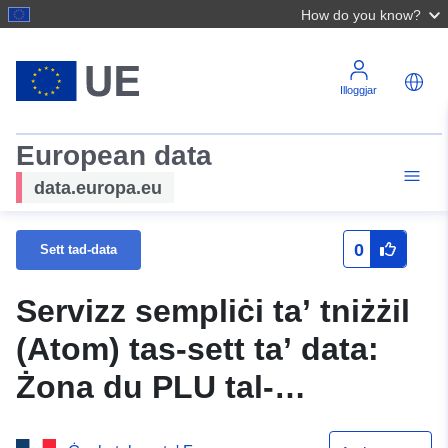
How do you know?
Illoggjar
European data
data.europa.eu
0
Sett tad-data
Servizz sempliċi ta’ tniżżil
(Atom) tas-sett ta’ data:
Żona du PLU tal-
muniċipalità ta’ Aubigny