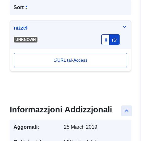
Sort
niżżel
-
UNKNOWN
0
URL tal-Aċċess
Informazzjoni Addizzjonali
keyboard_arrow_up
Aġġornati:
25 March 2019