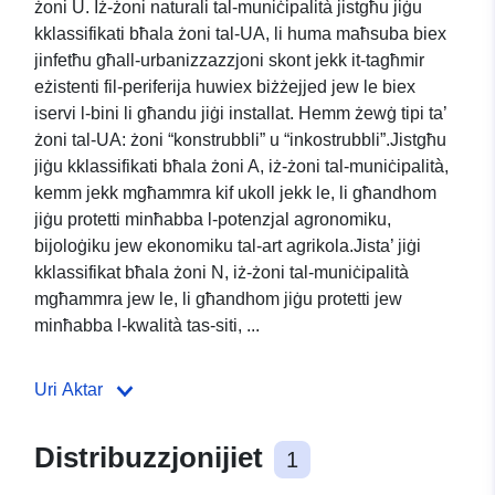
żoni U. Iż-żoni naturali tal-muniċipalità jistgħu jiġu
kklassifikati bħala żoni tal-UA, li huma maħsuba biex
jinfetħu għall-urbanizzazzjoni skont jekk it-tagħmir
eżistenti fil-periferija huwiex biżżejjed jew le biex
iservi l-bini li għandu jiġi installat. Hemm żewġ tipi ta’
żoni tal-UA: żoni “konstrubbli” u “inkostrubbli”.Jistgħu
jiġu kklassifikati bħala żoni A, iż-żoni tal-muniċipalità,
kemm jekk mgħammra kif ukoll jekk le, li għandhom
jiġu protetti minħabba l-potenzjal agronomiku,
bijoloġiku jew ekonomiku tal-art agrikola.Jista’ jiġi
kklassifikat bħala żoni N, iż-żoni tal-muniċipalità
mgħammra jew le, li għandhom jiġu protetti jew
minħabba l-kwalità tas-siti, ...
Uri Aktar
Distribuzzjonijiet
1