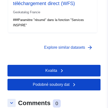
téléchargement direct (WFS)
Geokatalog Francie
###Paramètre "résumé" dans la fonction "Services
INSPIRE"
arrow_forward
Explore similar datasets
Kvalita
Podobné soubory dat
Comments
keyboard_arrow_down
0