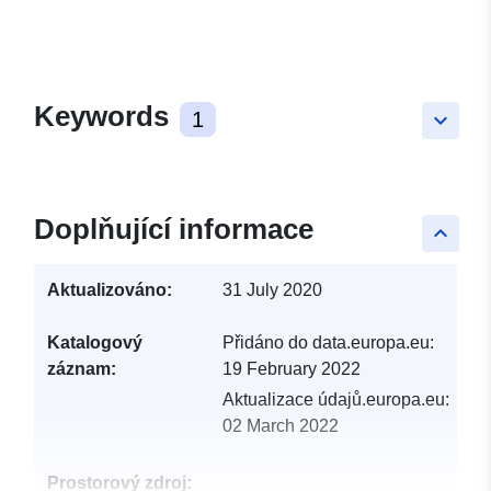
Keywords
1
keyboard_arrow_down
Doplňující informace
keyboard_arrow_up
Aktualizováno:
31 July 2020
Katalogový
Přidáno do data.europa.eu:
záznam:
19 February 2022
Aktualizace údajů.europa.eu:
02 March 2022
Prostorový zdroj: