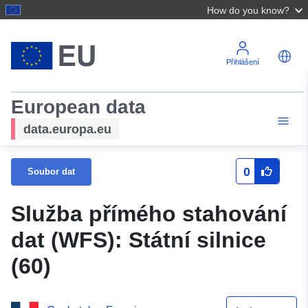
How do you know?
Přihlášení
European data
data.europa.eu
0
Soubor dat
Služba přímého stahování
dat (WFS): Státní silnice
(60)