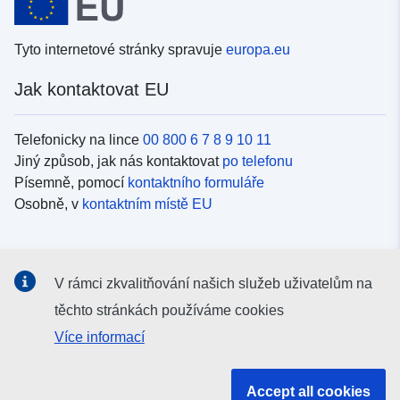
Tyto internetové stránky spravuje
europa.eu
Jak kontaktovat EU
Telefonicky na lince
00 800 6 7 8 9 10 11
Jiný způsob, jak nás kontaktovat
po telefonu
Písemně, pomocí
kontaktního formuláře
Osobně, v
kontaktním místě EU
Sociální média
V rámci zkvalitňování našich služeb uživatelům na
Vyhledávání informačních kanálů EU v
sociálních médiích
těchto stránkách používáme cookies
Více informací
Orgány a instituce EU
Accept all cookies