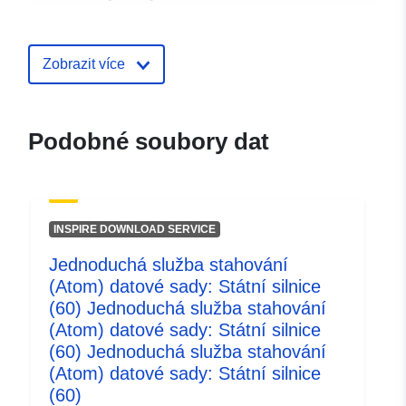
Identifikátory:
http://catalogue.geo-
ide.developpement-
Zobrazit více
durable.gouv.fr/service/fr-
120066022-wxs-1f0c2cda-
6d9a-48e2-9888-
Podobné soubory dat
3505b5f722b3
uriRef:
http://data.europa.eu/88u/dataset/fr
120066022-srv-76dfc89b-91b7-
INSPIRE DOWNLOAD SERVICE
48eb-959b-455784c78b96
Jednoduchá služba stahování
Typ:
Datový zdroj:
(Atom) datové sady: Státní silnice
http://inspire.ec.europa.eu/metadat
(60) Jednoduchá služba stahování
codelist/ResourceType/services
(Atom) datové sady: Státní silnice
(60) Jednoduchá služba stahování
(Atom) datové sady: Státní silnice
(60)