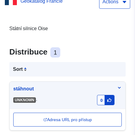
Geokatalog Francie
Actions
Státní silnice Oise
Distribuce
1
Sort
stáhnout
-
UNKNOWN
0
Adresa URL pro přístup