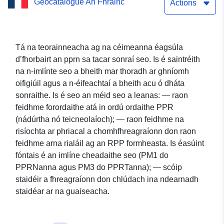
Geocatalogue An Fhrainc
nádúrtha Bouchet-Mont-
Actions
Charvin (Haute-Savoie) a
chosc — ceadaithe an
Tá na teorainneacha ag na céimeanna éagsúla
d’fhorbairt an pprn sa tacar sonraí seo. Is é saintréith
03/05/1999
na n-imlínte seo a bheith mar thoradh ar ghníomh
oifigiúil agus a n-éifeachtaí a bheith acu ó dháta
sonraithe. Is é seo an méid seo a leanas: — raon
feidhme forordaithe atá in ordú ordaithe PPR
(nádúrtha nó teicneolaíoch); — raon feidhme na
risíochta ar phriacal a chomhfhreagraíonn don raon
feidhme arna rialáil ag an RPP formheasta. Is éasúint
fóntais é an imlíne cheadaithe seo (PM1 do
PPRNanna agus PM3 do PPRTanna); — scóip
staidéir a fhreagraíonn don chlúdach ina ndearnadh
staidéar ar na guaiseacha.