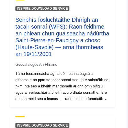
chomhfhreagraíonn don raon feidhme arna rialáil ag an
RPP formheasta. Is éasúint fóntais é an imlíne
INSPIRE DOWNLOAD SERVICE
cheadaithe seo (PM1 do PPRNanna agus PM3 do
Seirbhís Íosluchtaithe Dhírigh an
PPRTanna); — scóip staidéir a fhreagraíonn don
tacair sonraí (WFS): Raon feidhme
chlúdach ina ndearnadh staidéar ar na guaiseacha.
an phlean chun guaiseacha nádúrtha
Saint-Pierre-en-Faucigny a chosc
(Haute-Savoie) — arna fhormheas
an 19/11/2001
Geocatalogue An Fhrainc
Tá na teorainneacha ag na céimeanna éagsúla
d’fhorbairt an pprn sa tacar sonraí seo. Is é saintréith na
n-imlínte seo a bheith mar thoradh ar ghníomh oifigiúil
agus a n-éifeachtaí a bheith acu ó dháta sonraithe. Is é
seo an méid seo a leanas: — raon feidhme forordaithe
atá in ordú ordaithe PPR (nádúrtha nó teicneolaíoch); —
raon feidhme na risíochta ar phriacal a
chomhfhreagraíonn don raon feidhme arna rialáil ag an
RPP formheasta. Is éasúint fóntais é an imlíne
INSPIRE DOWNLOAD SERVICE