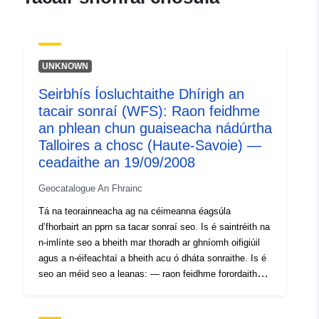
f0fa-4379-a1c5-
59be99d35876
uriRef:
http://data.europa.eu/88u/dataset/fr
UNKNOWN
120066022-srv-78240a8c-5ad4-
481d-b05b-955fe4a3cf66
Seirbhís Íosluchtaithe Dhírigh an
tacair sonraí (WFS): Raon feidhme
Clóscríobh:
Acmhainn:
an phlean chun guaiseacha nádúrtha
http://inspire.ec.europa.eu/metadat
Talloires a chosc (Haute-Savoie) —
codelist/SpatialDataServiceType/d
ceadaithe an 19/09/2008
Geocatalogue An Fhrainc
Tá na teorainneacha ag na céimeanna éagsúla
d’fhorbairt an pprn sa tacar sonraí seo. Is é saintréith na
n-imlínte seo a bheith mar thoradh ar ghníomh oifigiúil
agus a n-éifeachtaí a bheith acu ó dháta sonraithe. Is é
seo an méid seo a leanas: — raon feidhme forordaithe
atá in ordú ordaithe PPR (nádúrtha nó teicneolaíoch); —
raon feidhme na risíochta ar phriacal a