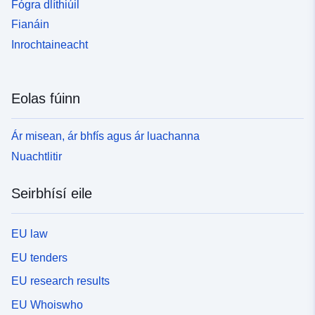
Fógra dlíthiúil
Fianáin
Inrochtaineacht
Eolas fúinn
Ár misean, ár bhfís agus ár luachanna
Nuachtlitir
Seirbhísí eile
EU law
EU tenders
EU research results
EU Whoiswho