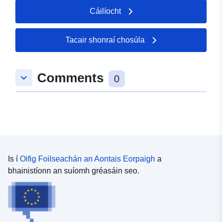
Cáilíocht
Tacair shonraí chosúla
Comments
keyboard_arrow_down
0
Is í
Oifig Foilseachán an Aontais Eorpaigh
a
bhainistíonn an suíomh gréasáin seo.