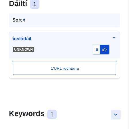
Dáiltí
1
Sort
íoslódáil
-
UNKNOWN
0
URL rochtana
Keywords
1
keyboard_arrow_down