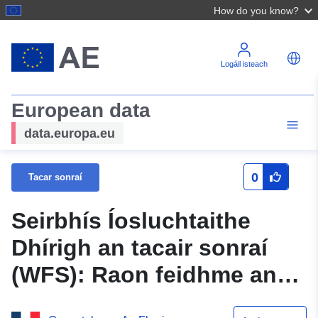
How do you know?
Logáil isteach
European data
data.europa.eu
0
Tacar sonraí
Seirbhís Íosluchtaithe
Dhírigh an tacair sonraí
(WFS): Raon feidhme an
phlean chun guaiseacha