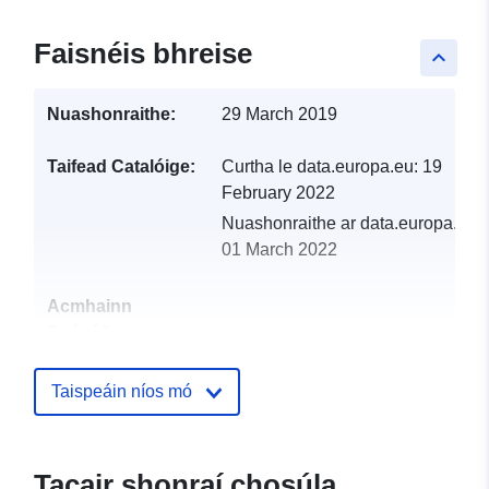
Faisnéis bhreise
keyboard_arrow_up
Nuashonraithe:
29 March 2019
Taifead Catalóige:
Curtha le data.europa.eu:
19
February 2022
Nuashonraithe ar data.europa.eu:
01 March 2022
Acmhainn
Spásúil:
Aitheantóirí:
http://catalogue.geo-
Taispeáin níos mó
ide.developpement-
durable.gouv.fr/service/fr-
120066022-wxs-25166b4c-
Tacair shonraí chosúla