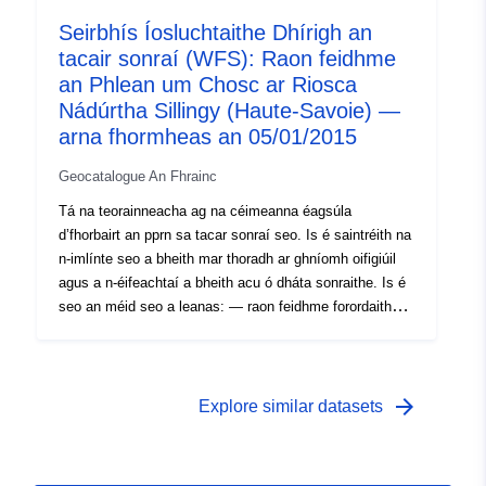
cheadaithe seo (PM1 do PPRNanna agus PM3 do
Seirbhís Íosluchtaithe Dhírigh an
PPRTanna); — scóip staidéir a fhreagraíonn don
tacair sonraí (WFS): Raon feidhme
chlúdach ina ndearnadh staidéar ar na guaiseacha.
an Phlean um Chosc ar Riosca
Nádúrtha Sillingy (Haute-Savoie) —
arna fhormheas an 05/01/2015
Geocatalogue An Fhrainc
Tá na teorainneacha ag na céimeanna éagsúla
d’fhorbairt an pprn sa tacar sonraí seo. Is é saintréith na
n-imlínte seo a bheith mar thoradh ar ghníomh oifigiúil
agus a n-éifeachtaí a bheith acu ó dháta sonraithe. Is é
seo an méid seo a leanas: — raon feidhme forordaithe
atá in ordú ordaithe PPR (nádúrtha nó teicneolaíoch); —
raon feidhme na risíochta ar phriacal a
chomhfhreagraíonn don raon feidhme arna rialáil ag an
RPP formheasta. Is éasúint fóntais é an imlíne
arrow_forward
Explore similar datasets
cheadaithe seo (PM1 do PPRNanna agus PM3 do
PPRTanna); — scóip staidéir a fhreagraíonn don
chlúdach ina ndearnadh staidéar ar na guaiseacha.