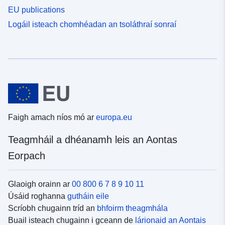
EU publications
Logáil isteach chomhéadan an tsoláthraí sonraí
Faigh amach níos mó ar
europa.eu
Teagmháil a dhéanamh leis an Aontas
Eorpach
Glaoigh orainn ar
00 800 6 7 8 9 10 11
Úsáid roghanna
gutháin eile
Scríobh chugainn tríd an
bhfoirm theagmhála
Buail isteach chugainn i gceann de
lárionaid an Aontais