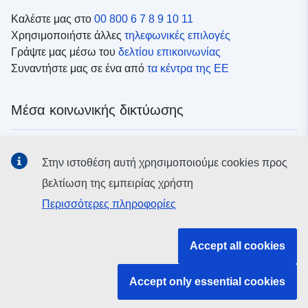
Καλέστε μας στο
00 800 6 7 8 9 10 11
Χρησιμοποιήστε άλλες
τηλεφωνικές επιλογές
Γράψτε μας μέσω του
δελτίου επικοινωνίας
Συναντήστε μας σε ένα από
τα κέντρα της ΕΕ
Μέσα κοινωνικής δικτύωσης
Αναζητήστε τα κανάλια της ΕΕ
στα μέσα κοινωνικής
Στην ιστοθέση αυτή χρησιμοποιούμε cookies προς
δικτύωσης
βελτίωση της εμπειρίας χρήστη
Περισσότερες πληροφορίες
Θεσμικά όργανα και οργανισμοί της ΕΕ
Accept all cookies
Αναζήτηση όλων των θεσμικών και λοιπών οργάνων και
οργανισμών της ΕΕ
Accept only essential cookies