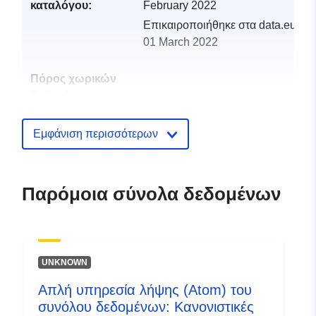
καταλόγου:
February 2022
Επικαιροποιήθηκε στα data.europa
01 March 2022
Πόρος χωρικών
δεδομένων:
Αναγνωριστικά:
http://catalogue.geo-
Εμφάνιση περισσότερων
ide.developpement-
durable.gouv.fr/service/fr-
120066022-wxs-18fe3d2b-
Παρόμοια σύνολα δεδομένων
021c-457f-abc6-
7832f4a9a47b
uriRef:
http://data.europa.eu/88u/dataset/fr
UNKNOWN
120066022-srv-7849133f-c93f-
42df-81b9-b1c0d16d67a8
Απλή υπηρεσία λήψης (Atom) του
συνόλου δεδομένων: Κανονιστικές
Τύπος:
Πόρος: