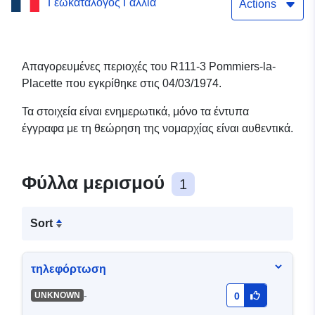
Γεωκατάλογος Γαλλία
R111-3 της Pommiers-la-
Actions
Placette — 04/03/1974
Απαγορευμένες περιοχές του R111-3 Pommiers-la-
Placette που εγκρίθηκε στις 04/03/1974.
Τα στοιχεία είναι ενημερωτικά, μόνο τα έντυπα
έγγραφα με τη θεώρηση της νομαρχίας είναι αυθεντικά.
Φύλλα μερισμού
1
Sort
τηλεφόρτωση
-
UNKNOWN
0