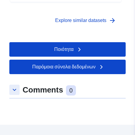
arrow_forward
Explore similar datasets
Ποιότητα
Παρόμοια σύνολα δεδομένων
Comments
keyboard_arrow_down
0