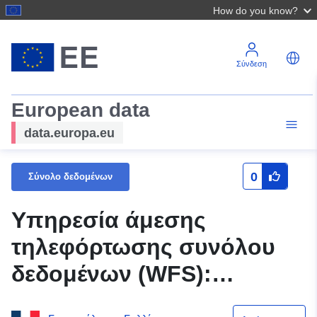
How do you know?
Σύνδεση
European data
data.europa.eu
0
Σύνολο δεδομένων
Υπηρεσία άμεσης
τηλεφόρτωσης συνόλου
δεδομένων (WFS):
Κανονιστικές ζώνες —