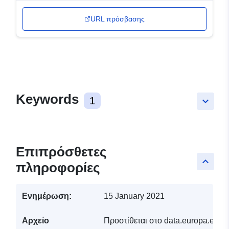
URL πρόσβασης
Keywords
1
keyboard_arrow_down
Επιπρόσθετες
keyboard_arrow_up
πληροφορίες
Ενημέρωση:
15 January 2021
Αρχείο
Προστίθεται στο data.europa.eu:
1