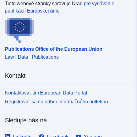
delegovanie právomocí, pomoc pre súkromný park
Tieto webové stránky spravuje Úrad
pre vydávanie
definovanie, programovanie a riadenie miestnych politík
spravujú miestni delegáti Anah v regióne (prefekt
publikácií Európskej únie
bývania. Je povinná pre EPCI a mimo EPCI pre obce s
regiónu) a v oddelení (prefekt odboru) v spolupráci s
viac ako 20 000 obyvateľmi. Pre delegované oddelenia
miestnymi orgánmi.Bez delegovania právomocí sa
sa v dohode o delegovaní stanovujú usmernenia pre
partnerstvo medzi Anah a miestnymi orgánmi
miestnu politiku bývania, ktorá sa má vykonávať na
sformalizuje najmä prostredníctvom zavedenia
danom území, stanovujú sa plánované operácie a
plánovaných operácií, najmä plánovaných operácií
uvádzajú sa prostriedky, ktoré sa majú použiť na ich
Publications Office of the European Union
zlepšovania biotopov (OPAH) a programov verejného
vykonávanie.
Law | Data | Publications
záujmu (GIP). Delegovanie právomocí má formu
šesťročného dohovoru. Dohoda je podpísaná medzi
predsedom EPCI alebo generálnou radou a prefektom
Kontakt
oddelenia, miestnym delegátom Anah v departemente a
zástupcom štátu pre sociálny park. Objasňuje sa v ňom
rozdelenie medzi rozpočtové prostriedky na sociálne
Kontaktovať tím European Data Portal
bývanie a rozpočtové prostriedky vyčlenené na
Registrovať sa na odber informačného bulletinu
súkromné bývanie. V prípade delegovaných EPCI je
dohoda o delegovaní založená na podrobnom obsahu
programu miestneho biotopu (PLH). PLH je nástrojom na
Sledujte nás na
definovanie, programovanie a riadenie miestnych politík
bývania.Je povinná pre EPCI a mimo EPCI pre obce s
LinkedIn
Facebook
Youtube