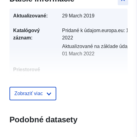
Aktualizované:
29 March 2019
Katalógový
Pridané k údajom.europa.eu:
19 F
záznam:
2022
Aktualizované na základe údajov.
01 March 2022
Priestorové
zdroje:
Identifikátory:
http://catalogue.geo-
Zobraziť viac
ide.developpement-
durable.gouv.fr/service/fr-
120066022-atom-
Podobné datasety
2b7aae85-fa3d-47c5-8fe1-
ca6b2f1f4411