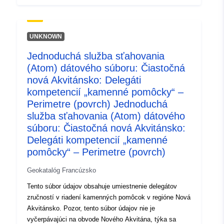
Nového Akvitána, týka sa spoločných obvodov
bývalého Akvitánskej oblasti. Zákon z 13. augusta 2004
o miestnych slobodách a povinnostiach umožňuje štátu
delegovať na verejné zriadenie spolupráce medzi
UNKNOWN
komunitami (EPCI) a na generálne rady, ktoré chcú
Jednoduchá služba sťahovania
spravovať pomoc z kameňa. Tieto komunity sa
(Atom) dátového súboru: Čiastočná
nazývajú delegátmi jurisdikcie. Delegovanie právomoci
zahŕňa správu kamennej pomoci na sociálne bývanie,
nová Akvitánsko: Delegáti
pomoc na zlepšenie súkromného bývania a
kompetencií „kamenné pomôcky“ –
predvstupové programy na prenájom. Koncom roka 2010
Perimetre (povrch) Jednoduchá
bolo delegovaných právomocí 28 generálnych rád a 78
služba sťahovania (Atom) dátového
EPCI (61 aglomeračných spoločenstiev, 12 mestských
súboru: Čiastočná nová Akvitánsko:
komunít, 5 obcí). Pomoc, ktorú poskytujú, predstavuje
Delegáti kompetencií „kamenné
50 % intervenčného rozpočtu ANAH. V rámci
pomôcky“ – Perimetre (povrch)
delegovania právomocí orgány rozhodujú o poskytnutí
pomoci na súkromné bývanie, najmä vlastníkom-
Geokatalóg Francúzsko
obývateľom, prenajímateľom a zväzom spoluvlastníkov.
Tento súbor údajov obsahuje umiestnenie delegátov
Zvyčajne zverujú miestnym delegáciám Anah, ktoré sa
zručností v riadení kamenných pomôcok v regióne Nová
nachádzajú v rámci rezortných riaditeľstiev území
Akvitánsko. Pozor, tento súbor údajov nie je
(DDT), administratívne úlohy súvisiace so spracovaním
vyčerpávajúci na obvode Nového Akvitána, týka sa
žiadostí o pomoc. Túto funkciu však môžu vykonávať