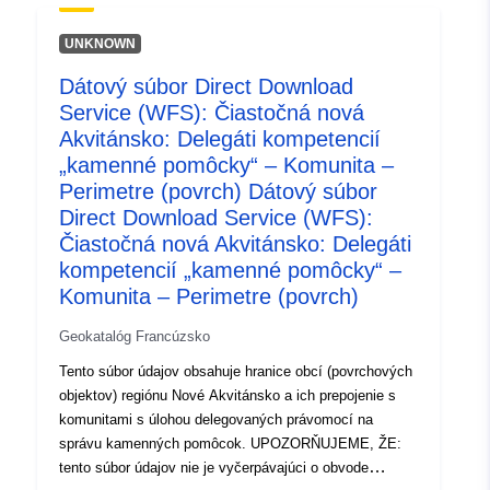
uriRef:
http://data.europa.eu/88u/dataset/fr
UNKNOWN
120066022-srv-7863f8a4-f9e7-
4bd4-8d1b-4fda9e1ba95b
Dátový súbor Direct Download
Service (WFS): Čiastočná nová
Typ:
Zdroj:
Akvitánsko: Delegáti kompetencií
http://inspire.ec.europa.eu/metadat
„kamenné pomôcky“ – Komunita –
codelist/SpatialDataServiceType/d
Perimetre (povrch) Dátový súbor
Direct Download Service (WFS):
Čiastočná nová Akvitánsko: Delegáti
kompetencií „kamenné pomôcky“ –
Komunita – Perimetre (povrch)
Geokatalóg Francúzsko
Tento súbor údajov obsahuje hranice obcí (povrchových
objektov) regiónu Nové Akvitánsko a ich prepojenie s
komunitami s úlohou delegovaných právomocí na
správu kamenných pomôcok. UPOZORŇUJEME, ŽE:
tento súbor údajov nie je vyčerpávajúci o obvode