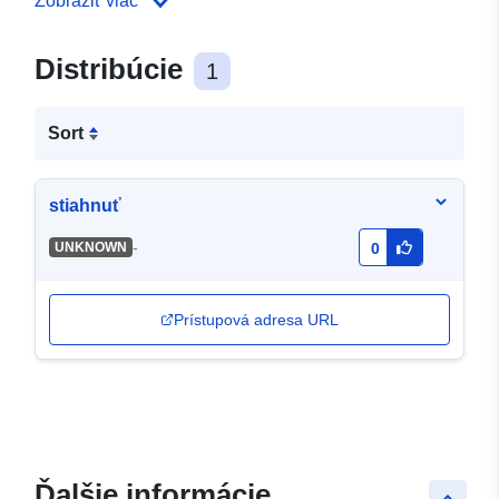
Zobraziť viac
Distribúcie
1
Sort
stiahnuť
-
UNKNOWN
0
Prístupová adresa URL
Ďalšie informácie
keyboard_arrow_up