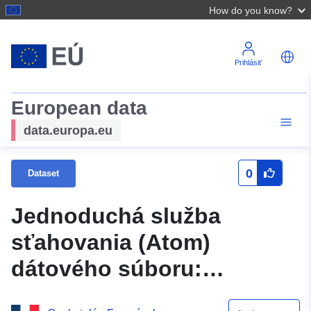
How do you know?
Prihlásiť
European data
data.europa.eu
0
Dataset
Jednoduchá služba
sťahovania (Atom)
dátového súboru:
Čiastočná nová