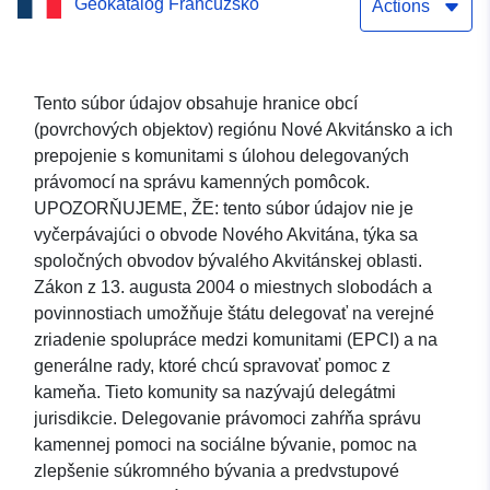
Geokatalóg Francúzsko
Akvitánsko: Delegáti
Actions
kompetencií „kamenné
pomôcky“ – Komunita –
Tento súbor údajov obsahuje hranice obcí
(povrchových objektov) regiónu Nové Akvitánsko a ich
Perimetre (povrch)
prepojenie s komunitami s úlohou delegovaných
právomocí na správu kamenných pomôcok.
UPOZORŇUJEME, ŽE: tento súbor údajov nie je
vyčerpávajúci o obvode Nového Akvitána, týka sa
spoločných obvodov bývalého Akvitánskej oblasti.
Zákon z 13. augusta 2004 o miestnych slobodách a
povinnostiach umožňuje štátu delegovať na verejné
zriadenie spolupráce medzi komunitami (EPCI) a na
generálne rady, ktoré chcú spravovať pomoc z
kameňa. Tieto komunity sa nazývajú delegátmi
jurisdikcie. Delegovanie právomoci zahŕňa správu
kamennej pomoci na sociálne bývanie, pomoc na
zlepšenie súkromného bývania a predvstupové