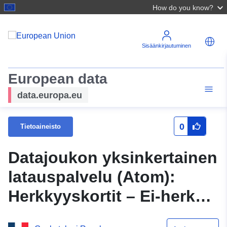
How do you know?
Sisäänkirjautuminen
European data
data.europa.eu
0
Tietoaineisto
Datajoukon yksinkertainen
latauspalvelu (Atom):
Herkkyyskortit – Ei-herkät
painotetut postikortit –