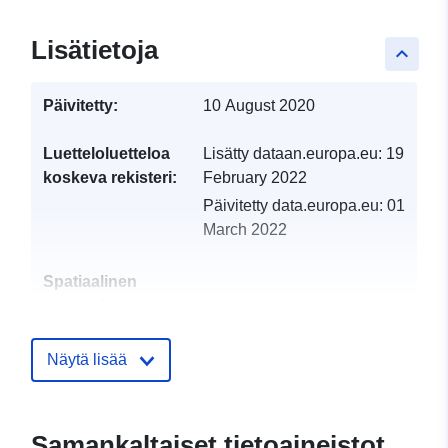
Lisätietoja
keyboard_arrow_up
Päivitetty:
10 August 2020
Luetteloluetteloa
Lisätty dataan.europa.eu:
19
koskeva rekisteri:
February 2022
Päivitetty data.europa.eu:
01
March 2022
Spatiaalinen
resurssi:
Tunnisteet:
http://catalogue.geo-
Näytä lisää
ide.developpement-
durable.gouv.fr/service/fr-
120066022-atom-25ffe778-
Samankaltaiset tietoaineistot