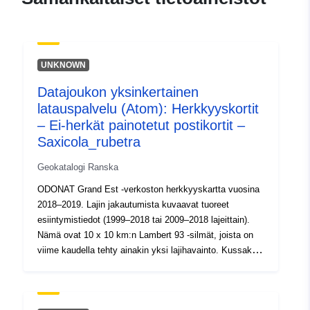
873d-4af3-9cee-
131c9499e1c1
uriRef:
http://data.europa.eu/88u/dataset/fr
UNKNOWN
120066022-srv-78819044-54d6-
47bd-922f-4121e0c27584
Datajoukon yksinkertainen
latauspalvelu (Atom): Herkkyyskortit
Tyyppi:
Tietoaineistolinkki:
– Ei-herkät painotetut postikortit –
http://inspire.ec.europa.eu/metadat
Saxicola_rubetra
codelist/ResourceType/services
Geokatalogi Ranska
ODONAT Grand Est -verkoston herkkyyskartta vuosina
2018–2019. Lajin jakautumista kuvaavat tuoreet
esiintymistiedot (1999–2018 tai 2009–2018 lajeittain).
Nämä ovat 10 x 10 km:n Lambert 93 -silmät, joista on
viime kaudella tehty ainakin yksi lajihavainto. Kussakin
10 x 10 kilometrin silmässä tätä esiintymistä edustaa
laskemalla 1 x 1 km:n silmämäärä, jossa lajia havaittiin.
Mahdolliset huomautukset on otettava huomioon: ne