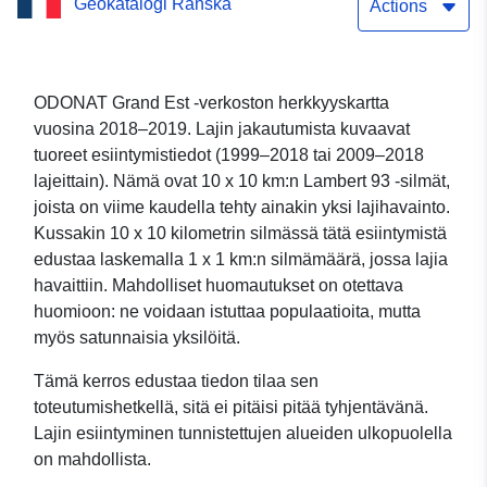
Geokatalogi Ranska
Lanius senaattori
Actions
(Redhead Shrike)
ODONAT Grand Est -verkoston herkkyyskartta
vuosina 2018–2019. Lajin jakautumista kuvaavat
tuoreet esiintymistiedot (1999–2018 tai 2009–2018
lajeittain). Nämä ovat 10 x 10 km:n Lambert 93 -silmät,
joista on viime kaudella tehty ainakin yksi lajihavainto.
Kussakin 10 x 10 kilometrin silmässä tätä esiintymistä
edustaa laskemalla 1 x 1 km:n silmämäärä, jossa lajia
havaittiin. Mahdolliset huomautukset on otettava
huomioon: ne voidaan istuttaa populaatioita, mutta
myös satunnaisia yksilöitä.
Tämä kerros edustaa tiedon tilaa sen
toteutumishetkellä, sitä ei pitäisi pitää tyhjentävänä.
Lajin esiintyminen tunnistettujen alueiden ulkopuolella
on mahdollista.