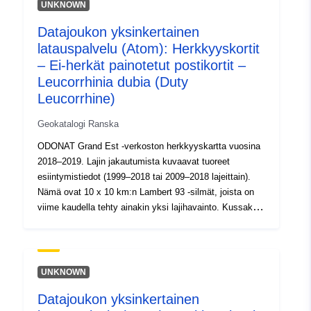
voidaan istuttaa populaatioita, mutta myös satunnaisia
UNKNOWN
yksilöitä. Tämä kerros edustaa tiedon tilaa sen
Datajoukon yksinkertainen
toteutumishetkellä, sitä ei pitäisi pitää tyhjentävänä.
latauspalvelu (Atom): Herkkyyskortit
Lajin esiintyminen tunnistettujen alueiden ulkopuolella on
mahdollista. Katso lisätietoja kortin lukuohjeista sekä
– Ei-herkät painotetut postikortit –
PDF-korteista.
Leucorrhinia dubia (Duty
Leucorrhine)
Geokatalogi Ranska
ODONAT Grand Est -verkoston herkkyyskartta vuosina
2018–2019. Lajin jakautumista kuvaavat tuoreet
esiintymistiedot (1999–2018 tai 2009–2018 lajeittain).
Nämä ovat 10 x 10 km:n Lambert 93 -silmät, joista on
viime kaudella tehty ainakin yksi lajihavainto. Kussakin
10 x 10 kilometrin silmässä tätä esiintymistä edustaa
laskemalla 1 x 1 km:n silmämäärä, jossa lajia havaittiin.
Mahdolliset huomautukset on otettava huomioon: ne
voidaan istuttaa populaatioita, mutta myös satunnaisia
UNKNOWN
yksilöitä. Tämä kerros edustaa tiedon tilaa sen
Datajoukon yksinkertainen
toteutumishetkellä, sitä ei pitäisi pitää tyhjentävänä.