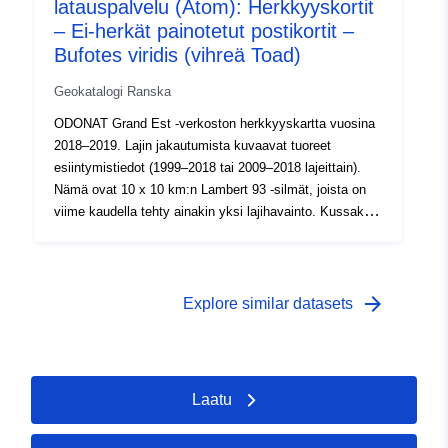
latauspalvelu (Atom): Herkkyyskortit
Lajin esiintyminen tunnistettujen alueiden ulkopuolella on
mahdollista. Katso lisätietoja kortin lukuohjeista sekä
– Ei-herkät painotetut postikortit –
PDF-korteista.
Bufotes viridis (vihreä Toad)
Geokatalogi Ranska
ODONAT Grand Est -verkoston herkkyyskartta vuosina
2018–2019. Lajin jakautumista kuvaavat tuoreet
esiintymistiedot (1999–2018 tai 2009–2018 lajeittain).
Nämä ovat 10 x 10 km:n Lambert 93 -silmät, joista on
viime kaudella tehty ainakin yksi lajihavainto. Kussakin
10 x 10 kilometrin silmässä tätä esiintymistä edustaa
laskemalla 1 x 1 km:n silmämäärä, jossa lajia havaittiin.
Mahdolliset huomautukset on otettava huomioon: ne
voidaan istuttaa populaatioita, mutta myös satunnaisia
arrow_forward
Explore similar datasets
yksilöitä. Tämä kerros edustaa tiedon tilaa sen
toteutumishetkellä, sitä ei pitäisi pitää tyhjentävänä.
Lajin esiintyminen tunnistettujen alueiden ulkopuolella on
mahdollista. Katso lisätietoja kortin lukuohjeista sekä
Laatu
PDF-korteista.