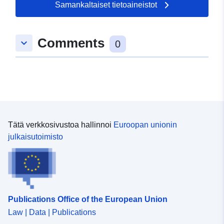
Samankaltaiset tietoaineistot
Comments
keyboard_arrow_down
0
Tätä verkkosivustoa hallinnoi
Euroopan unionin
julkaisutoimisto
Publications Office of the European Union
Law | Data | Publications