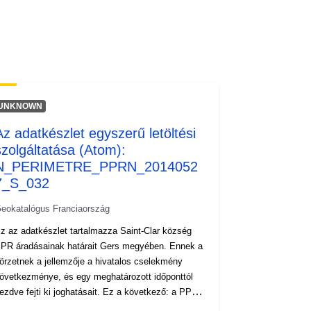
wnlo...
UNKNOWN
Az adatkészlet egyszerű letöltési
szolgáltatása (Atom):
N_PERIMETRE_PPRN_2014052
7_S_032
eokatalógus Franciaország
z az adatkészlet tartalmazza Saint-Clar község
PR áradásainak határait Gers megyében. Ennek a
örzetnek a jellemzője a hivatalos cselekmény
övetkezménye, és egy meghatározott időponttól
zdve fejti ki joghatásait. Ez a következő: a PPRI
lévülési rendeletben meghatározott, előírt hatály; a