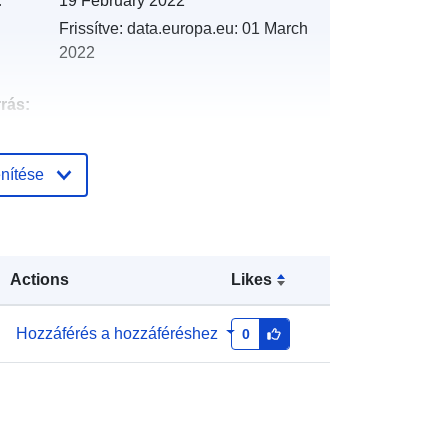
:
19 February 2022
Frissítve: data.europa.eu:
01 March
2022
rrás:
http://catalogue.geo-
nítése
ide.developpement-
durable.gouv.fr/service/fr-
120066022-atom-bf9eae25-5cac-
4eb2-a315-85782112d548
Actions
Likes
http://data.europa.eu/88u/dataset/fr-
120066022-srv-788dfcf5-dfde-4a5c-
Hozzáférés a hozzáféréshez
0
ab30-cb52a225006b
Erőforrás:
http://inspire.ec.europa.eu/metadata-
codelist/SpatialDataServiceType/do