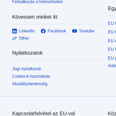
Feliratkozás a hírlevelünkre
Egy
Kövessen minket itt:
EU 
LinkedIn
Facebook
Youtube
EU 
Other
EU r
EU 
Nyilatkozatok
EU p
Adat
Jogi nyilatkozat
Cookie-k használata
Akadálymentesség
Kapcsolatfelvétel az EU-val
Köz