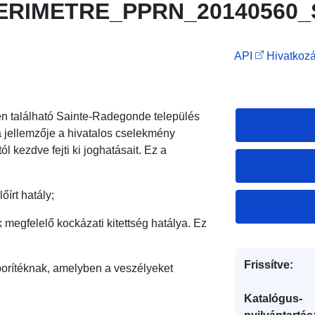
PERIMETRE_PPRN_20140560_
API
Hivatkozá
n található Sainte-Radegonde település
 jellemzője a hivatalos cselekmény
 kezdve fejti ki joghatásait. Ez a
írt hatály;
 megfelelő kockázati kitettség hatálya. Ez
Frissítve:
borítéknak, amelyben a veszélyeket
Katalógus-