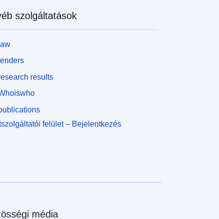
éb szolgáltatások
law
tenders
esearch results
Whoiswho
ublications
szolgáltatói felület – Bejelentkezés
össégi média