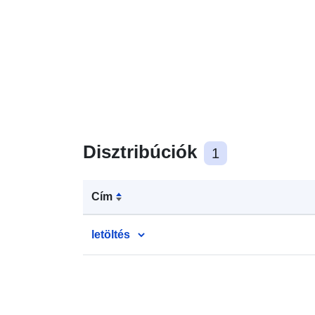
Disztribúciók
1
Cím
letöltés