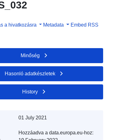
S_032
s a hivatkozásra
Metadata
Embed
RSS
Minőség
Hasonló adatkészletek
History
01 July 2021
Hozzáadva a data.europa.eu-hoz: