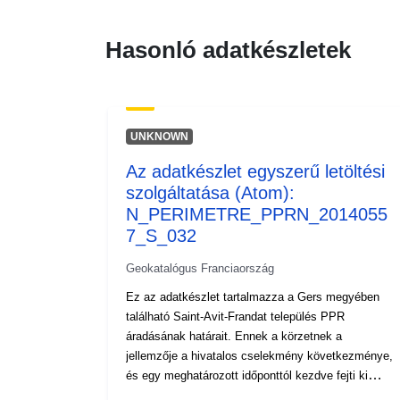
Hasonló adatkészletek
UNKNOWN
Az adatkészlet egyszerű letöltési
szolgáltatása (Atom):
N_PERIMETRE_PPRN_2014055
7_S_032
Geokatalógus Franciaország
Ez az adatkészlet tartalmazza a Gers megyében
található Saint-Avit-Frandat település PPR
áradásának határait. Ennek a körzetnek a
jellemzője a hivatalos cselekmény következménye,
és egy meghatározott időponttól kezdve fejti ki
joghatásait. Ez a következő: a PPRI elévülési