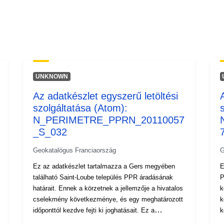
UNKNOWN
Az adatkészlet egyszerű letöltési
szolgáltatása (Atom):
N_PERIMETRE_PPRN_20110057
_S_032
Geokatalógus Franciaország
G
Ez az adatkészlet tartalmazza a Gers megyében
E
található Saint-Loube település PPR áradásának
P
határait. Ennek a körzetnek a jellemzője a hivatalos
k
cselekmény következménye, és egy meghatározott
k
időponttól kezdve fejti ki joghatásait. Ez a
ke
következő: a PPRI elévülési rendeletben
e