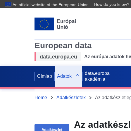
How do you know?
An official website of the European Union
European data
data.europa.eu
Az európai adatok hiv
data.europa
Címlap
Adatok
akadémia
Home
Adatkészletek
Az adatkészl
Adatkészlet