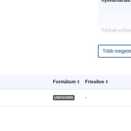
nyilvántartás
Térbeli erőfo
Azonosítók:
Több megjele
Formátum
Frissítve
uriRef:
-
UNKNOWN
Típus: