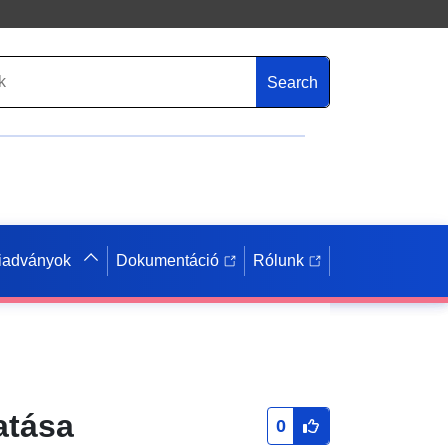
Search
iadványok
Dokumentáció
Rólunk
atása
0