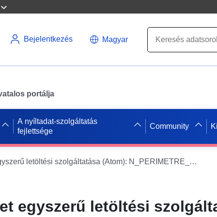
Bejelentkezés
Magyar
atalos portálja
A nyíltadat-szolgáltatás
Community
K
fejlettsége
Az adatkészlet egyszerű letöltési szolgáltatása (Atom): N_PERIMETRE_PPRN_20140560_S_032
et egyszerű letöltési szolgált