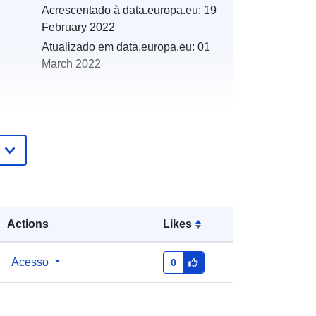
Acrescentado à data.europa.eu:
19
February 2022
Atualizado em data.europa.eu:
01
March 2022
es:
http://catalogue.geo-
ide.developpement-
durable.gouv.fr/service/fr-
120066022-wxs-24e8ee77-84c9-
4773-b8ef-9e9bbffcfa87
Actions
Likes
http://data.europa.eu/88u/dataset/fr-
Acesso
0
120066022-srv-788eaaeb-1144-
497a-98f6-5a73997ccc9b