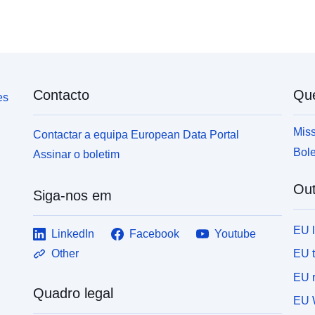
v
Contacto
Qu
es
Miss
Contactar a equipa European Data Portal
Bole
Assinar o boletim
Out
Siga-nos em
EU 
LinkedIn
Facebook
Youtube
EU 
Other
EU r
Quadro legal
EU 