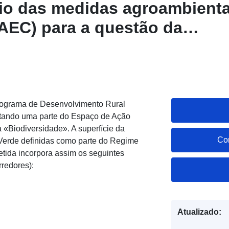
rio das medidas agroambienta
MAEC) para a questão da
de» relativa ao ecrã verde e
ussillon (2015) Dataset Dire
vice (WFS): Domínio de açã
as medidas agroambientais cl
rograma de Desenvolvimento Rural
itando uma parte do Espaço de Ação
 questão da «biodiversidade»
a «Biodiversidade». A superfície da
e em Languedoc-Roussillon (
Co
Verde definidas como parte do Regime
tida incorpora assim os seguintes
rredores):
Atualizado: