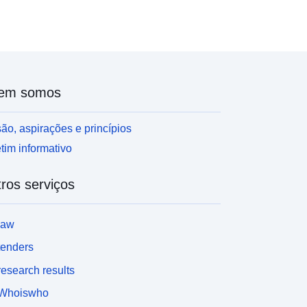
erde.
em somos
ão, aspirações e princípios
tim informativo
ros serviços
law
tenders
esearch results
Whoiswho