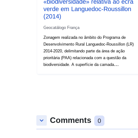
«biodiversidade» relativa ao ecrã
verde em Languedoc-Roussillon
(2014)
Geocatálogo França
Zonagem realizada no âmbito do Programa de
Desenvolvimento Rural Languedoc-Roussillon (LR)
2014-2020, delimitando parte da área de ação
prioritária (PAA) relacionada com a questão da
biodiversidade. A superfície da camada
corresponde às áreas-alvo do Trame Verde
definidas como parte do regime regional de
coerência ecológica (atualmente validada). A
camada retida incorpora, assim, a aderência dos
seguintes subtramos (travessas e corredores): —
ambientes abertos e semiabertos, — culturas
perenes, — culturas anuais. Todos os objetos
Comments
obtidos topologicamente vizinhos são então
keyboard_arrow_down
0
agregados para formar áreas designadas para a
questão da «biodiversidade» em relação à trama