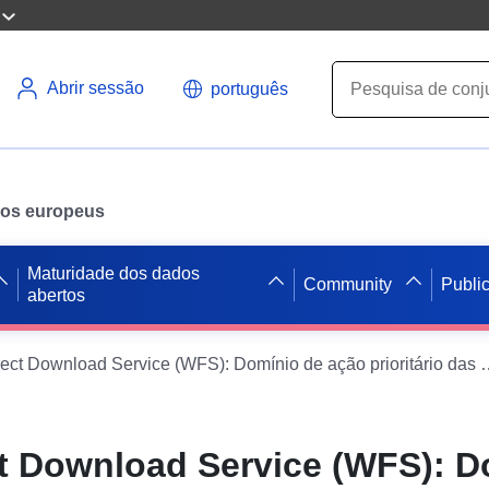
Abrir sessão
português
ados europeus
Maturidade dos dados
Community
Publi
abertos
Dataset Direct Download Service (WFS): Domínio de ação prioritário das medidas agroambientais climáticas (MAEC) para a questão da «biodiversidade» relativa ao ecrã verde em Languedoc-Roussillon (2015)
ct Download Service (WFS): D