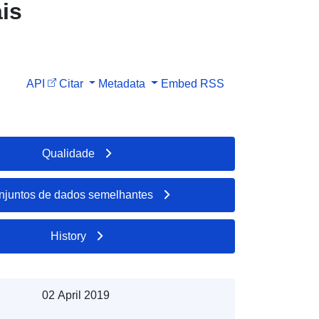
is
m
API
Citar
Metadata
Embed
RSS
ct
o
imáticas
Qualidade
 relativa
2015)
njuntos de dados semelhantes
History
02 April 2019