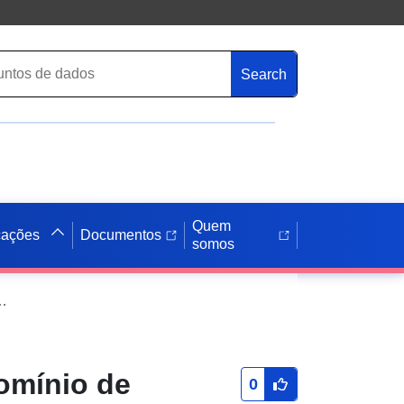
Search
Quem
cações
Documentos
somos
 Dataset Direct Download Service (WFS): Domínio de ação prioritário das medidas agroambientais climáticas (MAEC) para a questão da «biodiversidade» relativa ao ecrã verde em Languedoc-Roussillon (2015)
omínio de
0