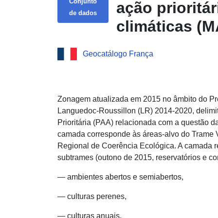
Conjunto
ação prioritá
de dados
climáticas (
«biodiversida
Geocatálogo França
Languedoc-Ro
Download Ser
prioritário d
Zonagem atualizada em 2015 no âmbito do P
Languedoc-Roussillon (LR) 2014-2020, delim
(MAEC) para a
Prioritária (PAA) relacionada com a questão d
ao ecrã verd
camada corresponde às áreas-alvo do Trame 
Regional de Coerência Ecológica. A camada re
subtrames (outono de 2015, reservatórios e co
— ambientes abertos e semiabertos,
— culturas perenes,
— culturas anuais.