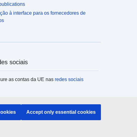
ublications
ção à interface para os fornecedores de
os
es sociais
ure as contas da UE nas
redes sociais
tituições e organismos da UE
cookies
Accept only essential cookies
uisar todas as instituições e órgãos da UE