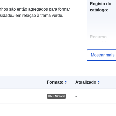
Registo do
inhos são então agregados para formar
catálogo:
sidade» em relação à trama verde.
Recurso
espacial:
Mostrar mais
Identificador
Formato
Atualizado
uriRef:
-
UNKNOWN