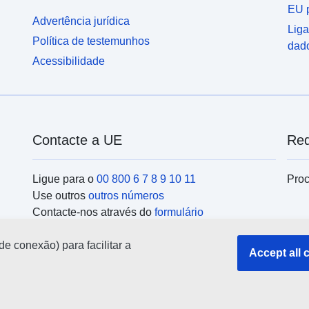
EU p
Advertência jurídica
Liga
Política de testemunhos
dad
Acessibilidade
Contacte a UE
Red
Ligue para o
00 800 6 7 8 9 10 11
Proc
Use outros
outros números
Contacte-nos através do
formulário
Encontre-se connosco num dos
centros da UE
Ins
de conexão) para facilitar a
Accept all 
Pesq