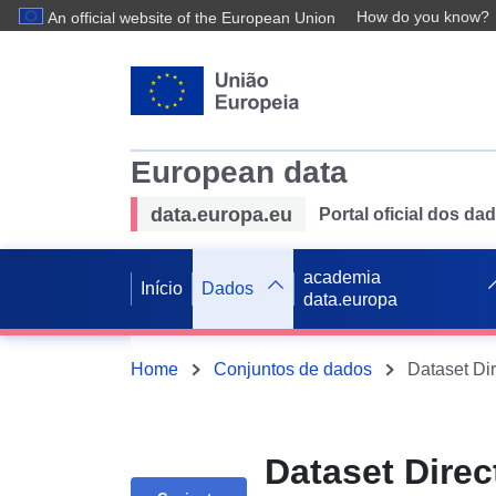
How do you know?
An official website of the European Union
European data
data.europa.eu
Portal oficial dos d
academia
Início
Dados
data.europa
Home
Conjuntos de dados
Dataset Dire