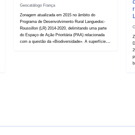
Geocatálogo França
Zonagem atualizada em 2015 no âmbito do
Programa de Desenvolvimento Rural Languedoc-
G
Roussillon (LR) 2014-2020, delimitando uma parte
do Espaço de Ação Prioritária (PAA) relacionada
Z
com a questão da «Biodiversidade». A superfície da
D
camada corresponde às áreas-alvo do Trame Verde
2
definidas como parte do Regime Regional de
p
Coerência Ecológica. A camada retida incorpora
b
assim os seguintes subtrames (outono de 2015,
c
reservatórios e corredores): — ambientes abertos e
d
semiabertos, — culturas perenes, — culturas
c
anuais. Todos os objetos obtidos topologicamente
c
vizinhos são então agregados para formar áreas
s
designadas para a questão da «biodiversidade» em
a
relação à trama verde.
perene
o
a
q