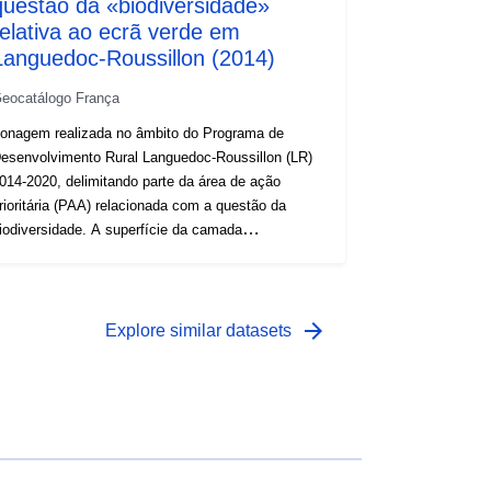
questão da «biodiversidade»
relativa ao ecrã verde em
Languedoc-Roussillon (2014)
eocatálogo França
onagem realizada no âmbito do Programa de
esenvolvimento Rural Languedoc-Roussillon (LR)
014-2020, delimitando parte da área de ação
rioritária (PAA) relacionada com a questão da
iodiversidade. A superfície da camada
orresponde às áreas-alvo do Trame Verde
efinidas como parte do regime regional de
oerência ecológica (atualmente validada). A
amada retida incorpora, assim, a aderência dos
arrow_forward
Explore similar datasets
eguintes subtramos (travessas e corredores): —
mbientes abertos e semiabertos, — culturas
s, — culturas anuais. Todos os objetos
btidos topologicamente vizinhos são então
gregados para formar áreas designadas para a
uestão da «biodiversidade» em relação à trama