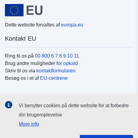
Dette website forvaltes af
europa.eu
Kontakt EU
Ring til os på
00 800 6 7 8 9 10 11
Brug andre muligheder
for opkald
Skriv til os via
kontaktformularen
Besøg os i et af
EU-centrene
Sociale medier
Vi benytter cookies på dette website for at forbedre
Søg efter EU's sider på
sociale medier
din brugeroplevelse
More info
EU-institutioner og -organer