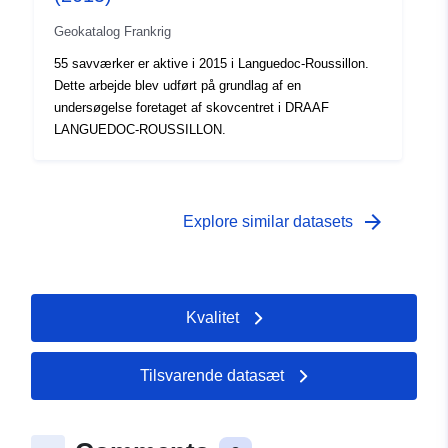
Geokatalog Frankrig
55 savværker er aktive i 2015 i Languedoc-Roussillon.
Dette arbejde blev udført på grundlag af en
undersøgelse foretaget af skovcentret i DRAAF
LANGUEDOC-ROUSSILLON.
arrow_forward
Explore similar datasets
Kvalitet
Tilsvarende datasæt