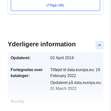
Tilgå URL
Yderligere information
keyboard_arrow_up
Opdateret:
02 April 2019
Fortegnelse over
Tilføjet til data.europa.eu:
19
kataloger:
February 2022
Opdateret på data.europa.eu:
01 March 2022
Rumlig
ressource: