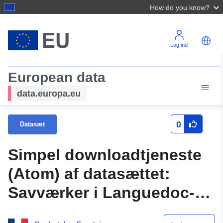
How do you know?
Log ind
European data
data.europa.eu
0
Datasæt
Simpel downloadtjeneste
(Atom) af datasættet:
Savværker i Languedoc-
Roussillon (2015)