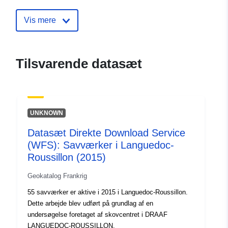
Identifikatorer:
http://catalogue.geo-
Vis mere
ide.developpement-
durable.gouv.fr/service/fr-
120066022-atom-e1fa48ba-
Tilsvarende datasæt
7788-4097-9bb2-
88a8e1db3bb9
uriRef:
http://data.europa.eu/88u/dataset/fr
UNKNOWN
120066022-srv-78cef8eb-44c3-
437e-86a6-28bffed683af
Datasæt Direkte Download Service
(WFS): Savværker i Languedoc-
Type:
Ressource:
Roussillon (2015)
http://inspire.ec.europa.eu/metadat
codelist/ResourceType/services
Geokatalog Frankrig
55 savværker er aktive i 2015 i Languedoc-Roussillon.
Dette arbejde blev udført på grundlag af en
undersøgelse foretaget af skovcentret i DRAAF
LANGUEDOC-ROUSSILLON.